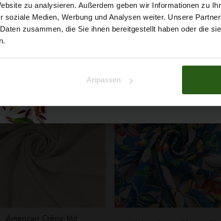
5% Rabat
SCHNELLANSICHT
SCHNELLANSICHT
Website zu analysieren. Außerdem geben wir Informationen zu I
irkoniasteinen Königsblau
Zirkoniasteinen Blau
r soziale Medien, Werbung und Analysen weiter. Unsere Partner
7,29 € / 0,5 lm
7,29 € / 0,5 lm
auf deine erste Bestellun
 Daten zusammen, die Sie ihnen bereitgestellt haben oder die s
2
2
(9,72 € / 1m
)
(9,72 € / 1m
)
n.
IN DEN WARENKORB
IN DEN WARENKOR
Na klar!
Anpassen
Nein, Danke
American Crêpe Mit