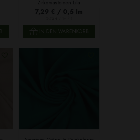
SCHNELLANSICHT
Zirkoniasteinen Lila
7,29 € / 0,5 lm
2
(9,72 € / 1m
)
B
IN DEN WARENKORB
ge
American Crêpe In Dunkelgrün