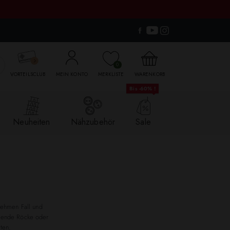

0
VORTEILSCLUB
MEIN KONTO
MERKLISTE
WARENKORB
Bis -60% !
Neuheiten
Nähzubehör
Sale
nehmen Fall und
ießende Röcke oder
ten.