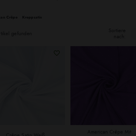
can Crêpe
Kreppsatin
Sortiere
tikel gefunden
nach:
American Crêpe Mit
Crêpe Satin Weiß