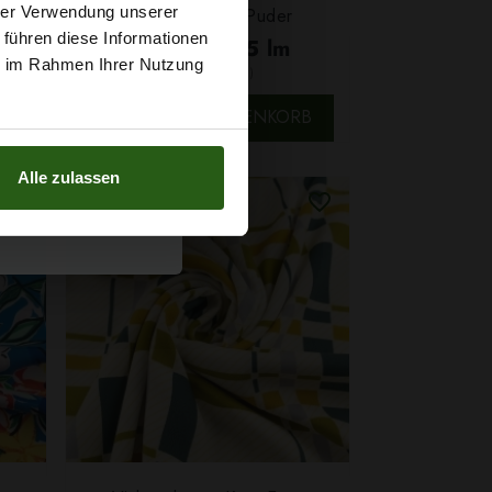
t
SCHNELLANSICHT
hrer Verwendung unserer
Zirkoniasteinen Puder
 führen diese Informationen
7,29 € / 0,5 lm
g sichern?
ie im Rahmen Ihrer Nutzung
2
(9,72 € / 1m
)
B
IN DEN WARENKORB
Alle zulassen