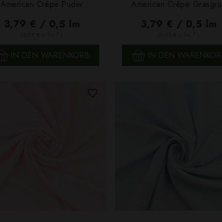
American Crêpe Puder
American Crêpe Grasgrü
SCHNELLANSICHT
SCHNELLANSICHT
3,79 € / 0,5 lm
3,79 € / 0,5 lm
2
2
(5,05 € / 1m
)
(5,05 € / 1m
)
IN DEN WARENKORB
IN DEN WARENKOR