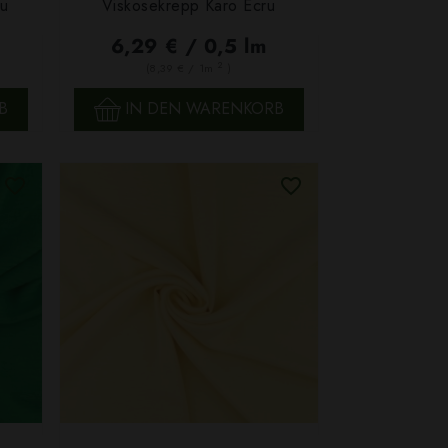
au
Viskosekrepp Karo Ecru
SCHNELLANSICHT
6,29 € / 0,5 lm
2
(8,39 € / 1m
)
B
IN DEN WARENKORB