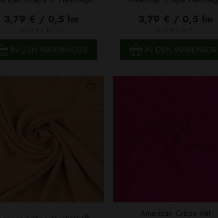
SCHNELLANSICHT
SCHNELLANSICHT
3,79 € / 0,5 lm
3,79 € / 0,5 lm
2
2
(5,05 € / 1m
)
(5,05 € / 1m
)
IN DEN WARENKORB
IN DEN WARENKOR
American Crêpe Mit