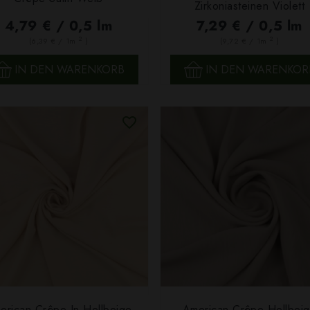
SCHNELLANSICHT
SCHNELLANSICHT
Zirkoniasteinen Violett
4,79 € / 0,5 lm
7,29 € / 0,5 lm
2
2
(6,39 € / 1m
)
(9,72 € / 1m
)
IN DEN WARENKORB
IN DEN WARENKOR
erican Crêpe In Hellbeige
American Crêpe Hellbei