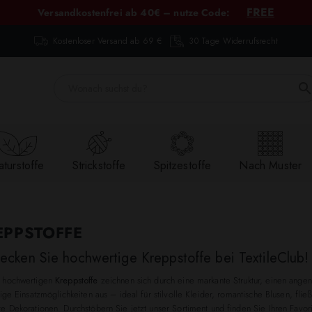
FREE
Versandkostenfrei ab 40€ – nutze Code:
Kostenloser Versand ab 69 €
30 Tage Widerrufsrecht
turstoffe
Strickstoffe
Spitzestoffe
Nach Muster
EPPSTOFFE
ecken Sie hochwertige Kreppstoffe bei TextileClub!
 hochwertigen
Kreppstoffe
zeichnen sich durch eine markante Struktur, einen ange
tige Einsatzmöglichkeiten aus – ideal für stilvolle Kleider, romantische Blusen, fl
e Dekorationen. Durchstöbern Sie jetzt unser Sortiment und finden Sie Ihren Favori