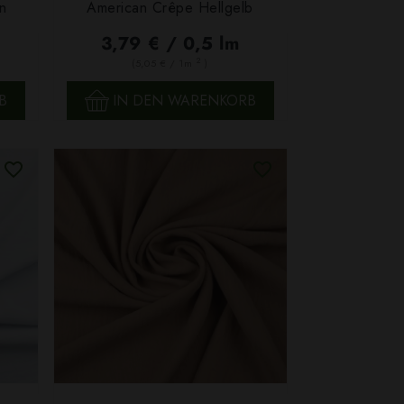
n
American Crêpe Hellgelb
SCHNELLANSICHT
3,79 € / 0,5 lm
2
(5,05 € / 1m
)
B
IN DEN WARENKORB