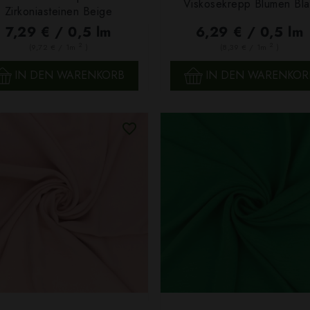
Viskosekrepp Blumen Bl
SCHNELLANSICHT
SCHNELLANSICHT
Zirkoniasteinen Beige
7,29 € / 0,5 lm
6,29 € / 0,5 lm
2
2
(9,72 € / 1m
)
(8,39 € / 1m
)
IN DEN WARENKORB
IN DEN WARENKOR