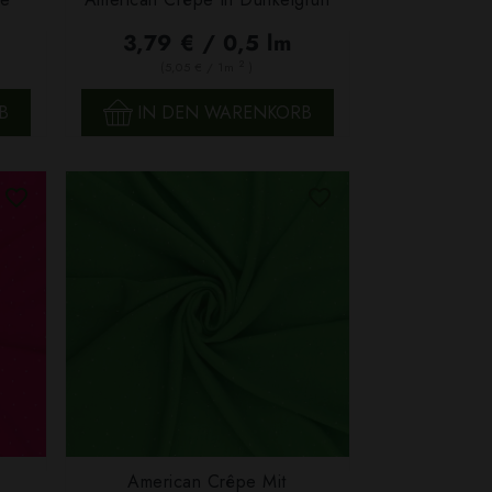
SCHNELLANSICHT
3,79 € / 0,5 lm
2
(5,05 € / 1m
)
B
IN DEN WARENKORB
American Crêpe Mit