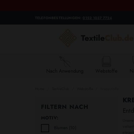
TELEFONBESTELLUNGEN:
0152 1037 7724
Nach Anwendung
Webstoffe
Na
Home
TextileClub
Webstoffe
Kreppstoffe
KR
FILTERN NACH
Entd
MOTIV:
Unsere
vielsei
Blumen
(10)
elegant