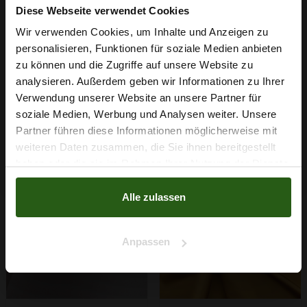
Diese Webseite verwendet Cookies
Wir verwenden Cookies, um Inhalte und Anzeigen zu
Crêpe Satin Rot
Crêpe Satin Pink
personalisieren, Funktionen für soziale Medien anbieten
Wie wäre es mit
4,79 € / 0,5 lm
4,79 € / 0,5 lm
zu können und die Zugriffe auf unsere Website zu
5 % Rabatt
analysieren. Außerdem geben wir Informationen zu Ihrer
2
2
(6,39 € / 1m
)
(6,39 € / 1m
)
Verwendung unserer Website an unsere Partner für
auf deine erste Bestellung?
IN DEN
IN DEN
soziale Medien, Werbung und Analysen weiter. Unsere
WARENKORB
WARENKORB
Partner führen diese Informationen möglicherweise mit
Na klar!
weiteren Daten zusammen, die Sie ihnen bereitgestellt
haben oder die sie im Rahmen Ihrer Nutzung der Dienste
Nein, Danke
gesammelt haben.
Alle zulassen
Anpassen