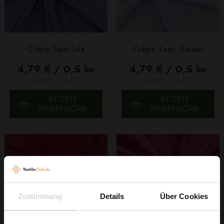
Crêpe Satin Lila
Crêpe Satin Flieder
4,79 € / 0,5 lm
4,79 € / 0,5 lm
2
2
(6,39 € / 1m
)
(6,39 € / 1m
)
IN DEN
IN DEN
WARENKORB
WARENKORB
Zustimmung
Details
Über Cookies