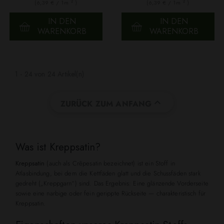
2
2
(6,39 € / 1m
)
(6,39 € / 1m
)
IN DEN
IN DEN
WARENKORB
WARENKORB
1 - 24 von 24 Artikel(n)

ZURÜCK ZUM ANFANG
Was ist Kreppsatin?
Kreppsatin
(auch als Crêpesatin bezeichnet) ist ein Stoff in
Atlasbindung, bei dem die Kettfäden glatt und die Schussfäden stark
gedreht („Kreppgarn“) sind. Das Ergebnis: Eine glänzende Vorderseite
sowie eine narbige oder fein gerippte Rückseite — charakteristisch für
Kreppsatin.