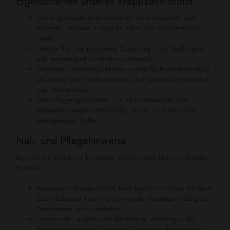
Eigenschaften unseres Kreppsatin-Stoffs
Glatte, glänzende Seite kombiniert mit strukturierter, matt
wirkender Rückseite – sorgt für edle Optik und interessante
Haptik.
Weicher Fall und angenehme Drapierung – der Stoff eignet
sich hervorragend für Mode mit Anspruch.
Vielseitige Einsatzmöglichkeiten – ideal für festliche Kleidung
wie Abend- oder Hochzeitsmode, aber auch edle Accessoires
oder Heimtextilien.
Gute Pflegeeigenschaften – je nach Materialwahl kann
Kreppsatin weniger knitteranfällig sein als viele klassische
warengewebte Stoffe.
Näh- und Pflegehinweise
Damit Ihr Nähprojekt mit Kreppsatin gelingt, empfehlen wir folgende
Hinweise:
Verwenden Sie eine scharfe, feine Nadel und achten Sie beim
Zuschneiden auf eine rutschhemmende Unterlage – das glatte
Obermaterial kann verrutschen.
Fixieren oder umgehen Sie das Material vorsichtig – die
strukturierte Rückseite kann beim Nähen herausfordernd sein,