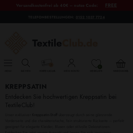
FREE
Versandkostenfrei ab 40€ – nutze Code:
TELEFONBESTELLUNGEN:
0152 1037 7724
0
MENU
SUCHEN
VORTEILSCLUB
MEIN KONTO
MERKLISTE
WARENKORB
KREPPSATIN
Entdecken Sie hochwertigen Kreppsatin bei
TextileClub!
Unser exklusiver
Kreppsatin-Stoff
überzeugt durch seine glänzende
Vorderseite und die charakteristische, fein strukturierte Rückseite – perfekt
geeignet für elegante Kleider, Blusen oder stilvolle Dekorationen.
Entdecken Sie jetzt unsere Auswahl und lassen Sie sich inspirieren.