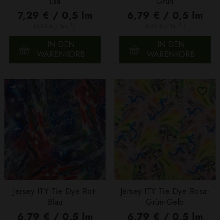
Lila
Grün
7,29 € / 0,5 lm
6,79 € / 0,5 lm
2
2
(9,72 € / 1m
)
(9,05 € / 1m
)
IN DEN
IN DEN
WARENKORB
WARENKORB
Jersey ITY Tie Dye Rot-
Jersey ITY Tie Dye Rosa-
Blau
Grün-Gelb
6,79 € / 0,5 lm
6,79 € / 0,5 lm