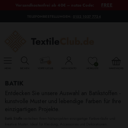
FREE
Versandkostenfrei ab 40€ – nutze Code:
TELEFONBESTELLUNGEN:
0152 1037 7724
0
MENU
SUCHEN
VORTEILSCLUB
MEIN KONTO
MERKLISTE
WARENKORB
BATIK
Entdecken Sie unsere Auswahl an Batikstoffen -
kunstvolle Muster und lebendige Farben für Ihre
einzigartigen Projekte.
Batik Stoffe
verleihen Ihren Nähprojekten einzigartige Farbverläufe und
kreative Muster. Ideal für Kleidung, Accessoires und Dekorationen.