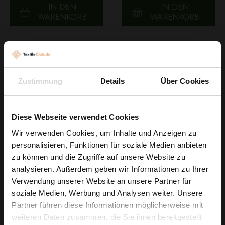
IN DEN
IN DEN
WARENKORB
WARENKORB
Zustimmung
Details
Über Cookies
Diese Webseite verwendet Cookies
Wir verwenden Cookies, um Inhalte und Anzeigen zu
personalisieren, Funktionen für soziale Medien anbieten
Wie wäre es mit
Viskosestoff Tie Dye
zu können und die Zugriffe auf unsere Website zu
5 % Rabatt
Grün
analysieren. Außerdem geben wir Informationen zu Ihrer
6,29 € / 0,5 lm
Verwendung unserer Website an unsere Partner für
auf deine erste Bestellung?
soziale Medien, Werbung und Analysen weiter. Unsere
2
(8,39 € / 1m
)
Partner führen diese Informationen möglicherweise mit
Na klar!
IN DEN
weiteren Daten zusammen, die Sie ihnen bereitgestellt
WARENKORB