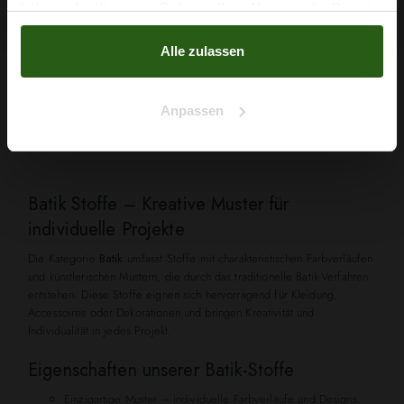
haben oder die sie im Rahmen Ihrer Nutzung der Dienste
Nein, Danke
gesammelt haben.
Alle zulassen
1 - 9 von 9 Artikel(n)
Anpassen

ZURÜCK ZUM ANFANG
Batik Stoffe – Kreative Muster für
individuelle Projekte
Die Kategorie
Batik
umfasst Stoffe mit charakteristischen Farbverläufen
und künstlerischen Mustern, die durch das traditionelle Batik-Verfahren
entstehen. Diese Stoffe eignen sich hervorragend für Kleidung,
Accessoires oder Dekorationen und bringen Kreativität und
Individualität in jedes Projekt.
Eigenschaften unserer Batik-Stoffe
Einzigartige Muster – individuelle Farbverläufe und Designs.