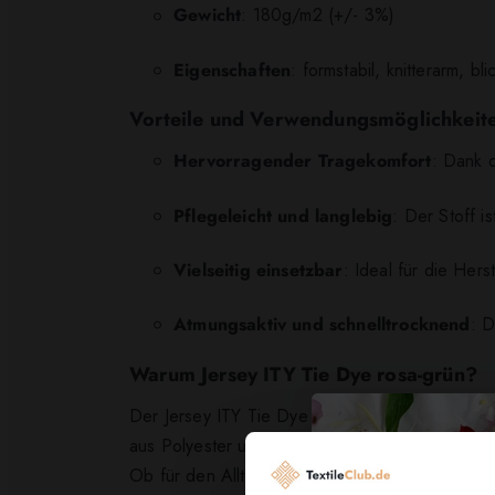
Gewicht
: 180g/m2 (+/- 3%)
Eigenschaften
: formstabil, knitterarm, bli
Vorteile und Verwendungsmöglichkeit
Hervorragender Tragekomfort
: Dank d
Pflegeleicht und langlebig
: Der Stoff 
Vielseitig einsetzbar
: Ideal für die Her
Atmungsaktiv und schnelltrocknend
: D
Warum Jersey ITY Tie Dye rosa-grün?
Der Jersey ITY Tie Dye rosa-grün besticht nich
aus Polyester und Elasthan sorgt für eine hohe
Ob für den Alltag oder besondere Anlässe – mit