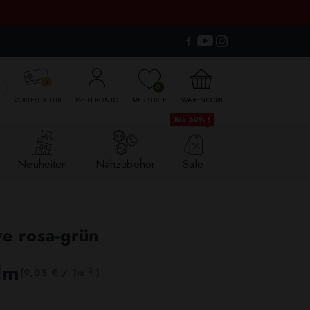

0
VORTEILSCLUB
MEIN KONTO
MERKLISTE
WARENKORB
Bis -60% !
Neuheiten
Nähzubehör
Sale
ye rosa-grün
lm
2
(9,05 € / 1m
)