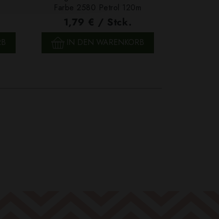
Farbe 2580 Petrol 120m
We
1,79 € / Stck.
4,7
SCHNELLANSICHT
SCH
RB
IN DEN WARENKORB
IN