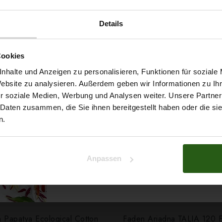
Details
ert ...
Möchtest du dir
Cookies
5% Rabat
nhalte und Anzeigen zu personalisieren, Funktionen für soziale
Website zu analysieren. Außerdem geben wir Informationen zu I
r soziale Medien, Werbung und Analysen weiter. Unsere Partner
auf deine erste Bestellun
 Daten zusammen, die Sie ihnen bereitgestellt haben oder die s
n.
Na klar!
Anpassen
Nein, Danke
 Papatya Ecological Cotton
Faden Ariadna TALIA 120 