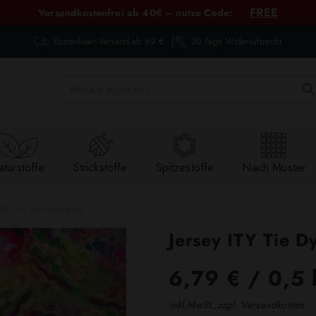
FREE
Versandkostenfrei ab 40€ – nutze Code:
Kostenloser Versand ab 69 €
30 Tage Widerrufsrecht
turstoffe
Strickstoffe
Spitzestoffe
Nach Muster
y ITY Tie Dye rosa-grün
Jersey ITY Tie D
6,79 €
/ 0,5 
inkl.MwSt.,zzgl. Versandkosten