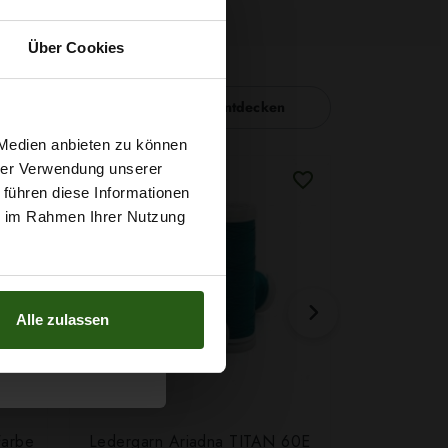
Über Cookies
Nähzubehör entdecken
t
 Medien anbieten zu können
hrer Verwendung unserer
 führen diese Informationen
g sichern?
ie im Rahmen Ihrer Nutzung
Alle zulassen
Farbe
Ledergarn Ariadna TITAN 60E
Garn Papat