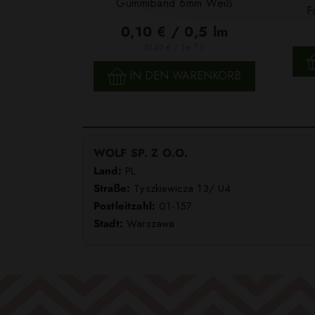
Gummiband 6mm Weiß
F
0,10 € / 0,5 lm
2
(0,03 € / 1m
)
SCHNELLANSICHT
IN DEN WARENKORB
WOLF SP. Z O.O.
Land:
PL
Straße:
Tyszkiewicza 13/ U4
Postleitzahl:
01-157
Stadt:
Warszawa