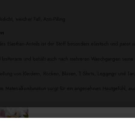
ckdicht, weicher Fall, Anti-Pilling
en
es Elasthan-Anteils ist der Stoff besonders elastisch und passt s
ist knitterarm und behält auch nach mehreren Waschgängen seine
stellung von Kleidern, Röcken, Blusen, T-Shirts, Leggings und Ta
ie Materialkombination sorgt für ein angenehmes Hautgefühl, au
t nur durch sein ansprechendes Design, sondern auch durch sein
 Elastizität und Formbeständigkeit, während das Muster dem Stof
 diesem Stoff kreieren Sie Kleidungsstücke, die sowohl bequem al