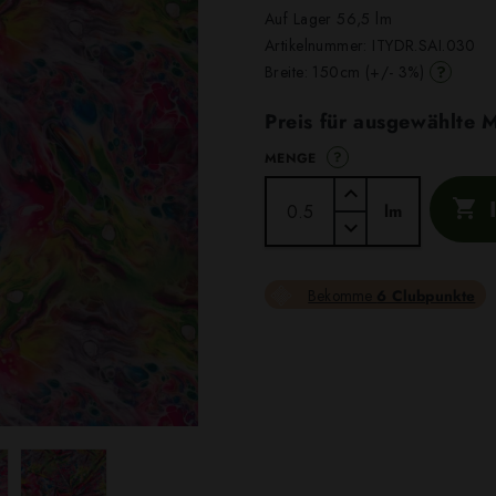
Auf Lager 56,5 lm
Artikelnummer:
ITYDR.SAI.030
?
Breite: 150cm (+/- 3%)
Preis für ausgewählte
?
MENGE

lm
Bekomme
6 Clubpunkte