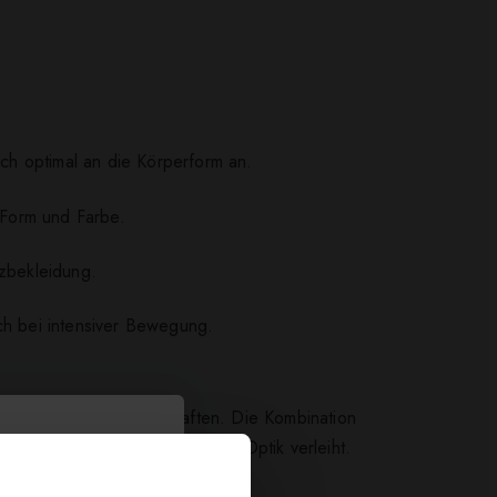
ich optimal an die Körperform an.
 Form und Farbe.
nzbekleidung.
ch bei intensiver Bewegung.
e funktionalen Eigenschaften. Die Kombination
f eine moderne und dynamische Optik verleiht.
s auch stilvoll sind.