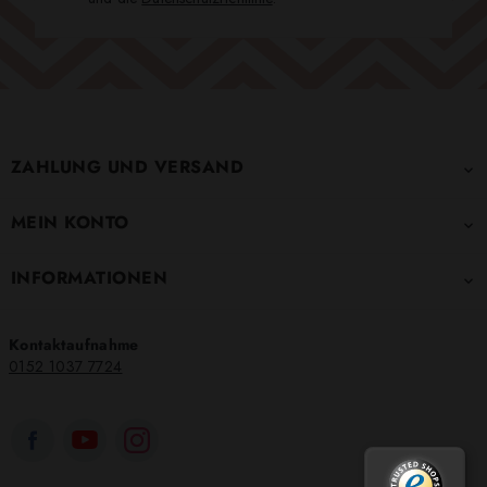
ZAHLUNG UND VERSAND

MEIN KONTO

INFORMATIONEN

Kontaktaufnahme
0152 1037 7724