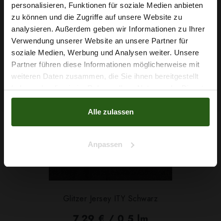
2
personalisieren, Funktionen für soziale Medien anbieten
(9,72 € / 1m
)
Wie wäre es mit
zu können und die Zugriffe auf unsere Website zu
IN DEN WARENKORB
5 % Rabatt
analysieren. Außerdem geben wir Informationen zu Ihrer
Verwendung unserer Website an unsere Partner für
auf deine erste Bestellung?
soziale Medien, Werbung und Analysen weiter. Unsere
Partner führen diese Informationen möglicherweise mit
Na klar!
weiteren Daten zusammen, die Sie ihnen bereitgestellt
haben oder die sie im Rahmen Ihrer Nutzung der Dienste
Nein, Danke
gesammelt haben.
Alle zulassen
Anpassen
Glitzer Jersey ITY Schwarz
7,29 € / 0,5 lm