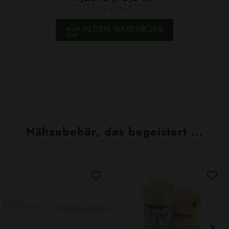
2
(9,72 € / 1m
)
IN DEN WARENKORB
Nähzubehör, das begeistert ...