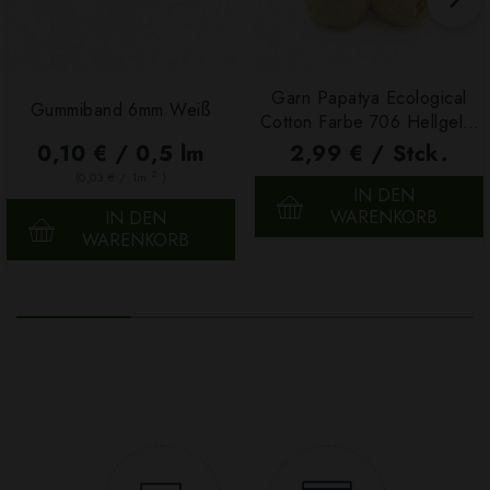
Garn Papatya Ecological
Gummiband 6mm Weiß
Cotton Farbe 706 Hellgelb,
100g
0,10 € / 0,5 lm
2,99 € / Stck.
2
(0,03 € / 1m
)
IN DEN
WARENKORB
IN DEN
WARENKORB