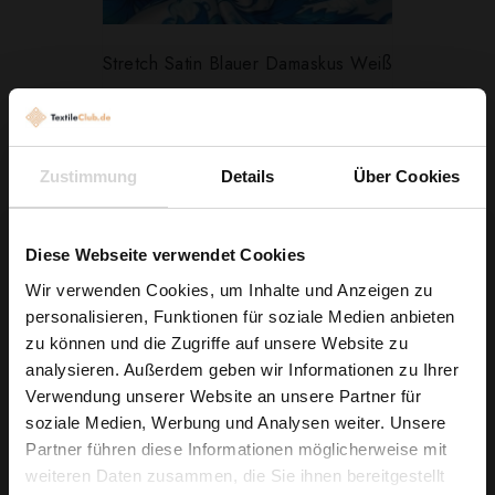
Stretch Satin Blauer Damaskus Weiß
5,79 € / 0,5 lm
2
(7,72 € / 1m
)
IN DEN WARENKORB
Zustimmung
Details
Über Cookies
Diese Webseite verwendet Cookies
Wir verwenden Cookies, um Inhalte und Anzeigen zu
personalisieren, Funktionen für soziale Medien anbieten
Wie wäre es mit
zu können und die Zugriffe auf unsere Website zu
5 % Rabatt
analysieren. Außerdem geben wir Informationen zu Ihrer
Verwendung unserer Website an unsere Partner für
auf deine erste Bestellung?
soziale Medien, Werbung und Analysen weiter. Unsere
Partner führen diese Informationen möglicherweise mit
Na klar!
weiteren Daten zusammen, die Sie ihnen bereitgestellt