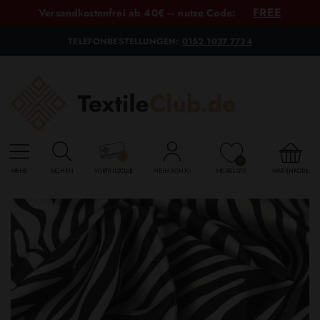
FREE
Versandkostenfrei ab 40€ – nutze Code:
TELEFONBESTELLUNGEN:
0152 1037 7724
0
MENU
SUCHEN
VORTEILSCLUB
MEIN KONTO
MERKLISTE
WARENKORB