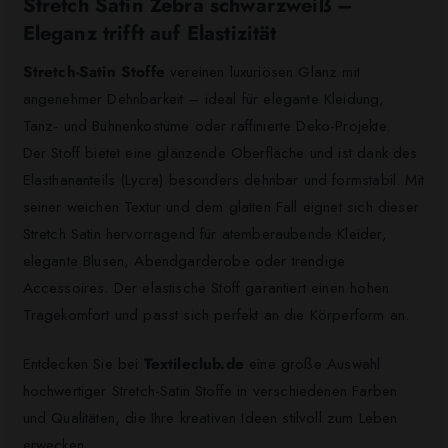
Stretch Satin Zebra schwarzweiß –
Eleganz trifft auf Elastizität
Stretch-Satin Stoffe
vereinen luxuriösen Glanz mit
angenehmer Dehnbarkeit – ideal für elegante Kleidung,
Tanz- und Bühnenkostüme oder raffinierte Deko-Projekte.
Der Stoff bietet eine glänzende Oberfläche und ist dank des
Elasthananteils (Lycra) besonders dehnbar und formstabil. Mit
seiner weichen Textur und dem glatten Fall eignet sich dieser
Stretch Satin hervorragend für atemberaubende Kleider,
elegante Blusen, Abendgarderobe oder trendige
Accessoires. Der elastische Stoff garantiert einen hohen
Tragekomfort und passt sich perfekt an die Körperform an.
Entdecken Sie bei
Textileclub.de
eine große Auswahl
hochwertiger Stretch-Satin Stoffe in verschiedenen Farben
und Qualitäten, die Ihre kreativen Ideen stilvoll zum Leben
erwecken.