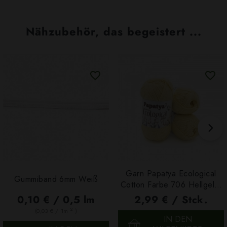
Nähzubehör, das begeistert ...
Garn Papatya Ecological
Gummiband 6mm Weiß
Cotton Farbe 706 Hellgelb,
100g
0,10 € / 0,5 lm
2,99 € / Stck.
2
(0,03 € / 1m
)
IN DEN