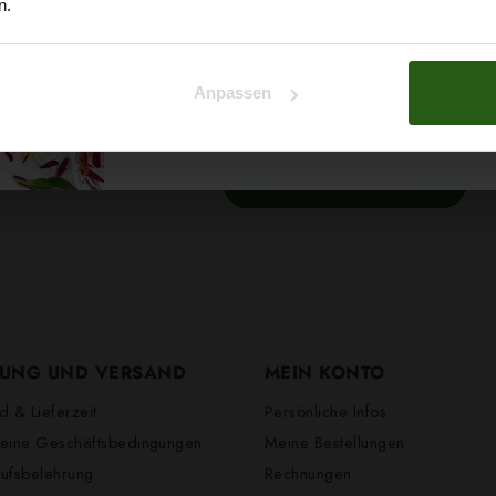
n.
Na klar!
e uns eine E-Mail an
Unsere Hotline steht Ihnen von Monta
Anpassen
Verfügung. Unser Team steht Ihnen w
Nein, Danke
um Ihre Bestellungen
entgegenzun
0152 1037 7724
UNG UND VERSAND
MEIN KONTO
d & Lieferzeit
Persönliche Infos
eine Geschäftsbedingungen
Meine Bestellungen
ufsbelehrung
Rechnungen