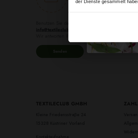
der Dienste gesammelt habe
Benutzen Sie das
oder senden Si
Kontaktformular
info@textileclub.de
Wir antworten Ihnen innerhalb von 24 Stunden.
Senden
TEXTILECLUB GMBH
ZAHL
Kleine Friedensstraβe 24
Versan
15328 Küstriner Vorland
Allgem
Widerr
Kontaktaufnahme