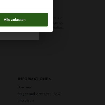
g bis Freitag von 8:00 bis 16:00 Uhr zur
Alle zulassen
ährend dieser Zeit gerne zur Verfügung,
ehmen und Ihre Fragen zu beantworten..
INFORMATIONEN
Über uns
Fragen und Antworten (FAQ)
Impressum