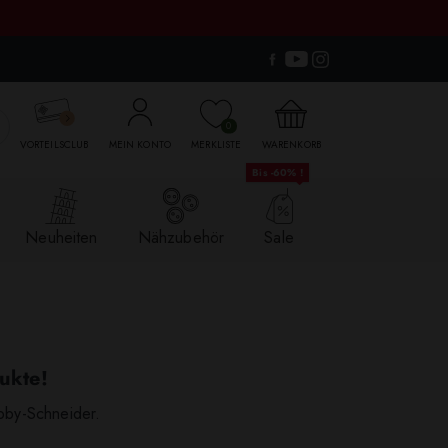

0
VORTEILSCLUB
MEIN KONTO
MERKLISTE
WARENKORB
Bis -60% !
Neuheiten
Nähzubehör
Sale
ukte!
bby-Schneider.