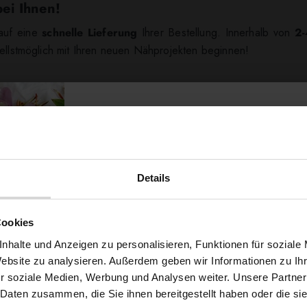
bei Ihnen!
 auf eine
schnelle Lieferung
Ihrer Bestellung. Innerhalb von
2-
ellstmöglich mit Ihren neuen Nähprojekten beginnen!
hre Bestellung
kostenfrei
.
Details
Möchtest du dir
Cookies
5% Rabat
nhalte und Anzeigen zu personalisieren, Funktionen für soziale
Website zu analysieren. Außerdem geben wir Informationen zu I
r soziale Medien, Werbung und Analysen weiter. Unsere Partner
auf deine erste Bestellun
 Daten zusammen, die Sie ihnen bereitgestellt haben oder die s
RUFEN SIE UNS AN