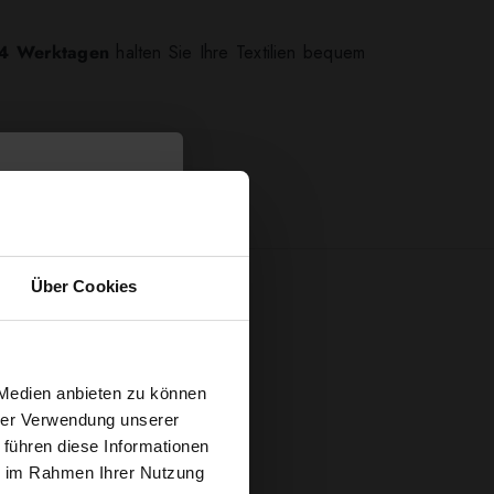
4 Werktagen
halten Sie Ihre Textilien bequem
Über Cookies
t
 Medien anbieten zu können
hrer Verwendung unserer
 führen diese Informationen
g sichern?
ie im Rahmen Ihrer Nutzung