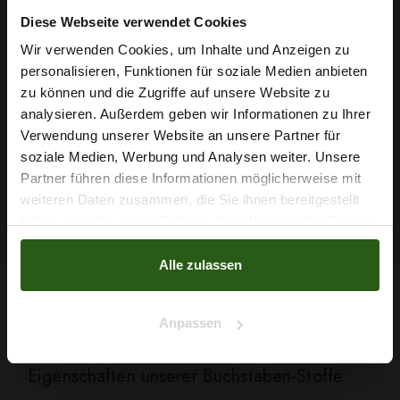
NICHT VERFÜGBAR
Diese Webseite verwendet Cookies
Wir verwenden Cookies, um Inhalte und Anzeigen zu
personalisieren, Funktionen für soziale Medien anbieten
1 - 7 von 7 Artikel(n)
Wie wäre es mit
zu können und die Zugriffe auf unsere Website zu
5 % Rabatt
analysieren. Außerdem geben wir Informationen zu Ihrer

ZURÜCK ZUM ANFANG
Verwendung unserer Website an unsere Partner für
auf deine erste Bestellung?
soziale Medien, Werbung und Analysen weiter. Unsere
Partner führen diese Informationen möglicherweise mit
Na klar!
weiteren Daten zusammen, die Sie ihnen bereitgestellt
Stoffe mit Buchstabenschriften – Kreative
haben oder die sie im Rahmen Ihrer Nutzung der Dienste
Nein, Danke
Designs für Ihre Projekte
gesammelt haben.
Alle zulassen
Die Kategorie
Buchstabenschriften
umfasst Stoffe mit Motiven aus
Buchstaben, Schriftzügen oder typografischen Elementen. Diese
Muster eignen sich hervorragend für Kleidung, Accessoires,
Kindertextilien oder kreative Dekorationen, die einen persönlichen und
Anpassen
modernen Look benötigen.
Eigenschaften unserer Buchstaben-Stoffe