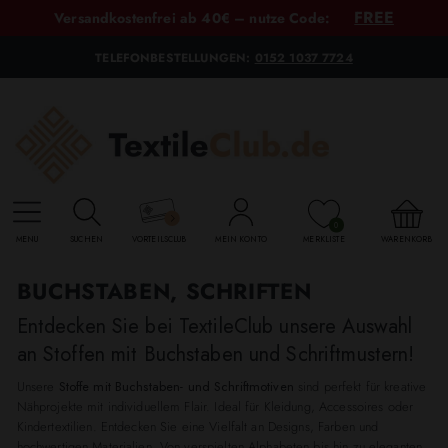
FREE
Versandkostenfrei ab 40€ – nutze Code:
TELEFONBESTELLUNGEN:
0152 1037 7724
0
MENU
SUCHEN
VORTEILSCLUB
MEIN KONTO
MERKLISTE
WARENKORB
BUCHSTABEN, SCHRIFTEN
Entdecken Sie bei TextileClub unsere Auswahl
an Stoffen mit Buchstaben und Schriftmustern!
Unsere
Stoffe mit Buchstaben- und Schriftmotiven
sind perfekt für kreative
Nähprojekte mit individuellem Flair. Ideal für Kleidung, Accessoires oder
Kindertextilien. Entdecken Sie eine Vielfalt an Designs, Farben und
hochwertigen Materialien. Von verspielten Alphabeten bis hin zu eleganten