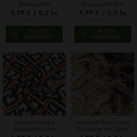
Zeitungsartikel
Zeitungsartikel Rote
Lippen
9,79 € / 0,5 lm
9,79 € / 0,5 lm
2
2
(13,05 € / 1m
)
(13,05 € / 1m
)
IN DEN
IN DEN
WARENKORB
WARENKORB
Stretchstoff Barbie
Steppstoff Wattiert Gold
Buchstaben Creme
Buchstaben Und Zahlen