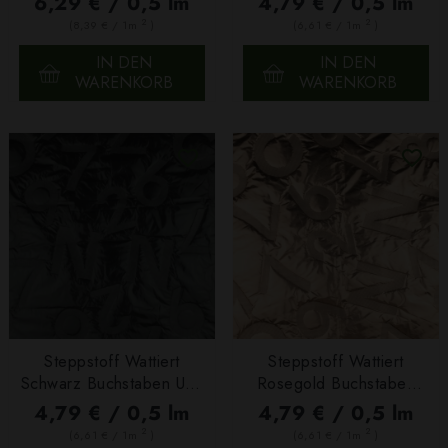
6,29 € / 0,5 lm
4,79 € / 0,5 lm
2
2
(8,39 € / 1m
)
(6,61 € / 1m
)
IN DEN
IN DEN
WARENKORB
WARENKORB
Steppstoff Wattiert
Steppstoff Wattiert
Schwarz Buchstaben Und
Rosegold Buchstaben
Zahlen
Und Zahlen
4,79 € / 0,5 lm
4,79 € / 0,5 lm
2
2
(6,61 € / 1m
)
(6,61 € / 1m
)