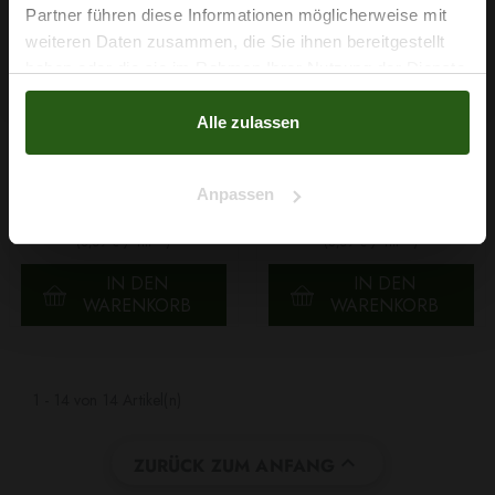
Partner führen diese Informationen möglicherweise mit
Na klar!
weiteren Daten zusammen, die Sie ihnen bereitgestellt
haben oder die sie im Rahmen Ihrer Nutzung der Dienste
Nein, Danke
gesammelt haben.
Alle zulassen
Jumbo Stretch Beige
Jumbo Stretch Ecru
Anpassen
4,79 € / 0,5 lm
4,79 € / 0,5 lm
2
2
(6,39 € / 1m
)
(6,39 € / 1m
)
IN DEN
IN DEN
WARENKORB
WARENKORB
1 - 14 von 14 Artikel(n)

ZURÜCK ZUM ANFANG