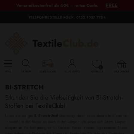
FREE
Versandkostenfrei ab 40€ – nutze Code:
TELEFONBESTELLUNGEN:
0152 1037 7724
0
MENU
SUCHEN
VORTEILSCLUB
MEIN KONTO
MERKLISTE
WARENKORB
BI-STRETCH
Erkunden Sie die Vielseitigkeit von Bi-Stretch-
Stoffen bei TextileClub!
Unser vielseitiger
Bi-Stretch-Stoff
überzeugt durch seine doppelte Elastizität
– sowohl in der Breite als auch in der Länge - und passt sich Ihrem Körper
elegant an. Perfekt geeignet für Kleider, Röcke, Hosen, figurbetonte Blusen
oder dekorative Projekte mit Anspruch. Entdecken Sie jetzt das Sortiment