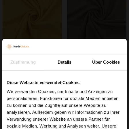
Jumbo Stretch Gelb
Jumbo Stretch Braun
Zustimmung
Details
Über Cookies
4,79 € / 0,5 lm
4,79 € / 0,5 lm
2
2
(6,39 € / 1m
)
(6,39 € / 1m
)
Diese Webseite verwendet Cookies
IN DEN
IN DEN
WARENKORB
WARENKORB
Wir verwenden Cookies, um Inhalte und Anzeigen zu
personalisieren, Funktionen für soziale Medien anbieten
Wie wäre es mit
zu können und die Zugriffe auf unsere Website zu
5 % Rabatt
analysieren. Außerdem geben wir Informationen zu Ihrer
Verwendung unserer Website an unsere Partner für
auf deine erste Bestellung?
soziale Medien, Werbung und Analysen weiter. Unsere