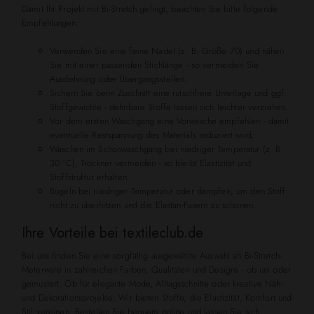
Damit Ihr Projekt mit Bi-Stretch gelingt, beachten Sie bitte folgende
Empfehlungen:
Verwenden Sie eine feine Nadel (z. B. Größe 70) und nähen
Sie mit einer passenden Stichlänge - so vermeiden Sie
Ausdehnung oder Übergangsstellen.
Sichern Sie beim Zuschnitt eine rutschfreie Unterlage und ggf.
Stoffgewichte - dehnbare Stoffe lassen sich leichter verziehen.
Vor dem ersten Waschgang eine Vorwäsche empfehlen - damit
eventuelle Restspannung des Materials reduziert wird.
Waschen im Schonwaschgang bei niedriger Temperatur (z. B.
30 °C), Trockner vermeiden - so bleibt Elastizität und
Stoffstruktur erhalten.
Bügeln bei niedriger Temperatur oder dampfen, um den Stoff
nicht zu überhitzen und die Elastan-Fasern zu schonen.
Ihre Vorteile bei textileclub.de
Bei uns finden Sie eine sorgfältig ausgewählte Auswahl an Bi-Stretch-
Meterware in zahlreichen Farben, Qualitäten und Designs - ob uni oder
gemustert. Ob für elegante Mode, Alltagsschnitte oder kreative Näh-
und Dekorationsprojekte: Wir bieten Stoffe, die Elastizität, Komfort und
Stil vereinen. Bestellen Sie bequem online und lassen Sie sich