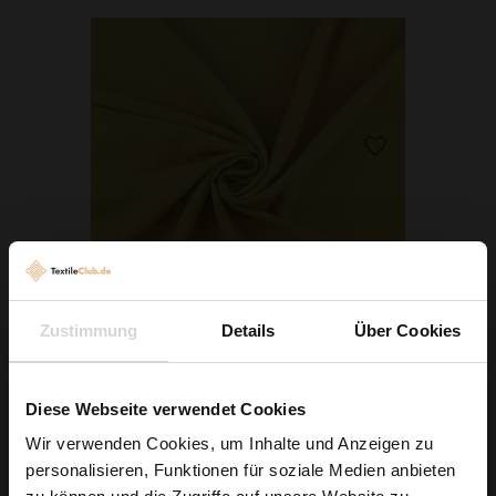
Zustimmung
Details
Über Cookies
Klassischer Polyesterstoff Panama Senf
Diese Webseite verwendet Cookies
2,79 € / 0,5 lm
2
(3,72 € / 1m
)
Wir verwenden Cookies, um Inhalte und Anzeigen zu
personalisieren, Funktionen für soziale Medien anbieten
IN DEN WARENKORB
Wie wäre es mit