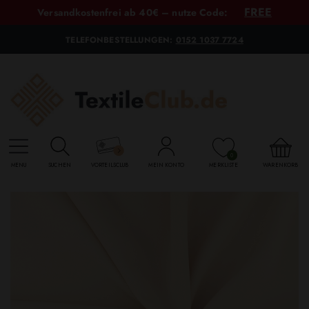
FREE
Versandkostenfrei ab 40€ – nutze Code:
TELEFONBESTELLUNGEN:
0152 1037 7724
0
MENU
SUCHEN
VORTEILSCLUB
MEIN KONTO
MERKLISTE
WARENKORB