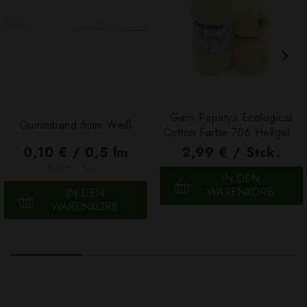
Garn Papatya Ecological
Gummiband 6mm Weiß
Cotton Farbe 706 Hellgelb,
100g
0,10 € / 0,5 lm
2,99 € / Stck.
2
(0,03 € / 1m
)
IN DEN
WARENKORB
IN DEN
WARENKORB