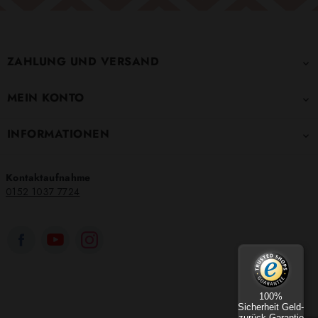
ZAHLUNG UND VERSAND

MEIN KONTO

INFORMATIONEN

Kontaktaufnahme
0152 1037 7724
100%
Sicherheit Geld-
zurück-Garantie