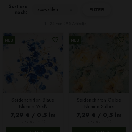
Sortiere
auswählen
FILTER
nach:
1 - 24 von 295 Artikel(n)
NEU
NEU
Seidenchiffon Blaue
Seidenchiffon Gelbe
Blumen Weiß
Blumen Salbei
7,29 € / 0,5 lm
7,29 € / 0,5 lm
2
2
(9,72 € / 1m
)
(9,72 € / 1m
)