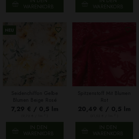
IN DEN
IN DEN
WARENKORB
WARENKORB
NEU
Seidenchiffon Gelbe
Spitzenstoff Mit Blumen
Blumen Beige Rosé
Rot
7,29 € / 0,5 lm
20,49 € / 0,5 lm
2
2
(9,72 € / 1m
)
(31,52 € / 1m
)
IN DEN
IN DEN
WARENKORB
WARENKORB