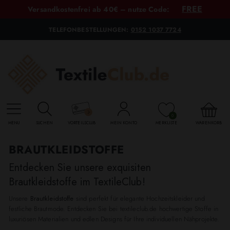
FREE
Versandkostenfrei ab 40€ – nutze Code:
TELEFONBESTELLUNGEN:
0152 1037 7724
0
MENU
SUCHEN
VORTEILSCLUB
MEIN KONTO
MERKLISTE
WARENKORB
BRAUTKLEIDSTOFFE
Entdecken Sie unsere exquisiten
Brautkleidstoffe im TextileClub!
Unsere
Brautkleidstoffe
sind perfekt für elegante Hochzeitskleider und
festliche Brautmode. Entdecken Sie bei textileclub.de hochwertige Stoffe in
luxuriösen Materialien und edlen Designs für Ihre individuellen Nähprojekte.