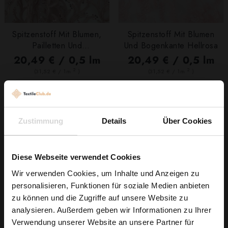
Spitzenstoff Mit Blumen,
Spitzenstoff Mit Blumen
Pailletten Und
Und Bogenkante Hellrosa
Bogenkante Altrosa
20,49 € / 0,5 lm
20,49 € / 0,5 lm
2
2
(31,52 € / 1m
)
(31,52 € / 1m
)
IN DEN
IN DEN
WARENKORB
WARENKORB
Zustimmung
Details
Über Cookies
Diese Webseite verwendet Cookies
Wir verwenden Cookies, um Inhalte und Anzeigen zu
personalisieren, Funktionen für soziale Medien anbieten
Wie wäre es mit
zu können und die Zugriffe auf unsere Website zu
5 % Rabatt
analysieren. Außerdem geben wir Informationen zu Ihrer
Verwendung unserer Website an unsere Partner für
auf deine erste Bestellung?