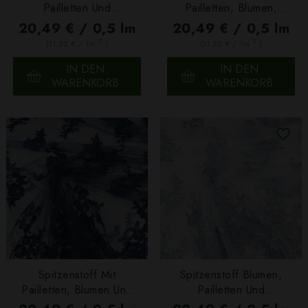
Pailletten Und
Pailletten, Blumen,
Bogenkante Navy
Bogenkante Altrosa
20,49 € / 0,5 lm
20,49 € / 0,5 lm
2
2
(31,52 € / 1m
)
(31,52 € / 1m
)
IN DEN
IN DEN
WARENKORB
WARENKORB
Spitzenstoff Mit
Spitzenstoff Blumen,
Pailletten, Blumen Und
Pailletten Und
Bogenkante Navy
Bogenkante Graublau