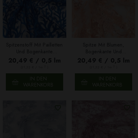
Spitzenstoff Mit Pailletten
Spitze Mit Blumen,
Und Bogenkante
Bogenkante Und
Königsblau
Pailletten Pfirsich
20,49 € / 0,5 lm
20,49 € / 0,5 lm
2
2
(31,52 € / 1m
)
(31,52 € / 1m
)
IN DEN
IN DEN
WARENKORB
WARENKORB