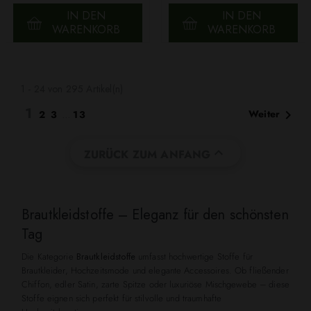
IN DEN
IN DEN
WARENKORB
WARENKORB
1 - 24 von 295 Artikel(n)
1

Weiter
2
3
…
13

ZURÜCK ZUM ANFANG
Brautkleidstoffe – Eleganz für den schönsten
Tag
Die Kategorie
Brautkleidstoffe
umfasst hochwertige Stoffe für
Brautkleider, Hochzeitsmode und elegante Accessoires. Ob fließender
Chiffon, edler Satin, zarte Spitze oder luxuriöse Mischgewebe – diese
Stoffe eignen sich perfekt für stilvolle und traumhafte