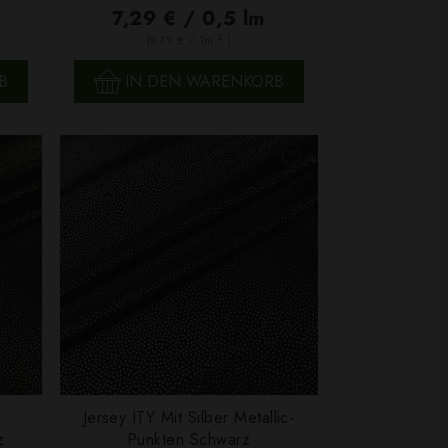
7,29 € / 0,5 lm
2
(9,72 € / 1m
)
B
IN DEN WARENKORB
n
Jersey ITY Mit Silber Metallic-
SCHNELLANSICHT
z
Punkten Schwarz