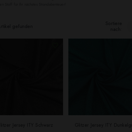
en Stoff für Ihr nächstes Strandabenteuer!
Sortiere
rtikel gefunden
nach:
litzer Jersey ITY Schwarz
Glitzer Jersey ITY Dunkelg
SCHNELLANSICHT
SCHNELLANSICHT