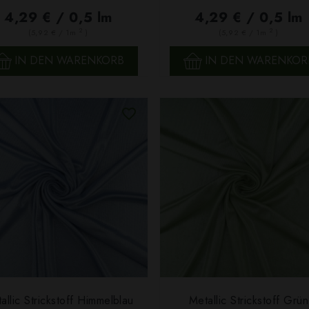
4,29 € / 0,5 lm
4,29 € / 0,5 lm
2
2
(5,92 € / 1m
)
(5,92 € / 1m
)
IN DEN WARENKORB
IN DEN WARENKOR
allic Strickstoff Himmelblau
Metallic Strickstoff Grün
SCHNELLANSICHT
SCHNELLANSICHT