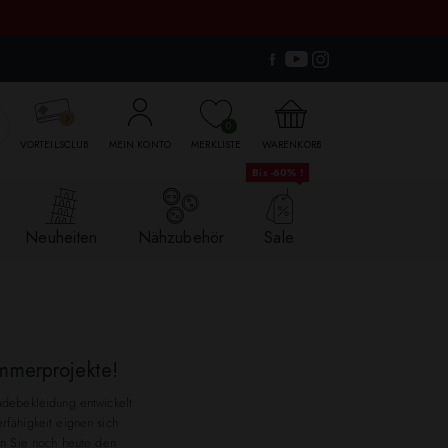

0
VORTEILSCLUB
MEIN KONTO
MERKLISTE
WARENKORB
Bis -60% !
Neuheiten
Nähzubehör
Sale
mmerprojekte!
adebekleidung entwickelt
rfähigkeit eignen sich
den Sie noch heute den