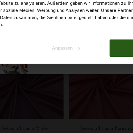
5% Rabat
Website zu analysieren. Außerdem geben wir Informationen zu I
7,29 € / 0,5 lm
7,29 € / 0,5 lm
r soziale Medien, Werbung und Analysen weiter. Unsere Partner
2
2
(9,72 € / 1m
)
(9,72 € / 1m
)
auf deine erste Bestellun
 Daten zusammen, die Sie ihnen bereitgestellt haben oder die s
n.
IN DEN WARENKORB
IN DEN WARENKOR
Na klar!
Anpassen
Nein, Danke
Dekostoff Lame Violett
Dekostoff Lame Karminro
SCHNELLANSICHT
SCHNELLANSICHT