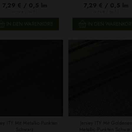
7,29 € / 0,5 lm
7,29 € / 0,5 lm
2
2
(9,72 € / 1m
)
(9,72 € / 1m
)
IN DEN WARENKORB
IN DEN WARENKOR
sey ITY Mit Metallic-Punkten
Jersey ITY Mit Goldene
SCHNELLANSICHT
SCHNELLANSICHT
Schwarz
Metallic-Punkten Schwar