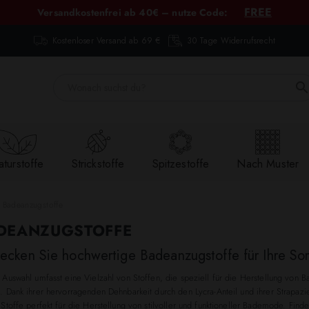
FREE
Versandkostenfrei ab 40€ – nutze Code:
Kostenloser Versand ab 69 €
30 Tage Widerrufsrecht
turstoffe
Strickstoffe
Spitzestoffe
Nach Muster
Badeanzugstoffe
DEANZUGSTOFFE
ecken Sie hochwertige Badeanzugstoffe für Ihre So
 Auswahl umfasst eine Vielzahl von Stoffen, die speziell für die Herstellung von B
 Dank ihrer hervorragenden Dehnbarkeit durch den Lycra-Anteil und ihrer Strapazie
Stoffe perfekt für die Herstellung von stilvoller und funktioneller Bademode. Fin