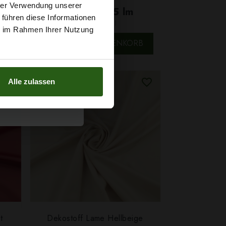
t
hrer Verwendung unserer
7,29 € / 0,5 lm
 führen diese Informationen
2
(9,72 € / 1m
)
g sichern?
ie im Rahmen Ihrer Nutzung
B
IN DEN WARENKORB
Alle zulassen
t
Dekostoff Lame Hellbeige
SCHNELLANSICHT