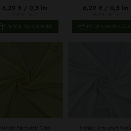
6,29 € / 0,5 lm
6,29 € / 0,5 lm
2
2
(8,39 € / 1m
)
(8,39 € / 1m
)
IN DEN WARENKORB
IN DEN WARENKOR
Metallic Strickstoff Gelb
Metallic Strickstoff Weiß
SCHNELLANSICHT
SCHNELLANSICHT