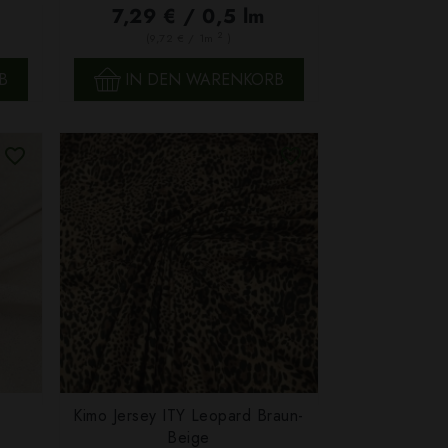
7,29 € / 0,5 lm
2
(9,72 € / 1m
)
B
IN DEN WARENKORB
Kimo Jersey ITY Leopard Braun-
SCHNELLANSICHT
Beige