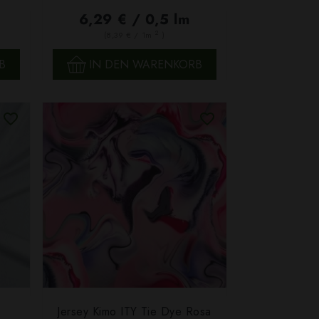
6,29 € / 0,5 lm
2
(8,39 € / 1m
)
B
IN DEN WARENKORB
Jersey Kimo ITY Tie Dye Rosa
SCHNELLANSICHT