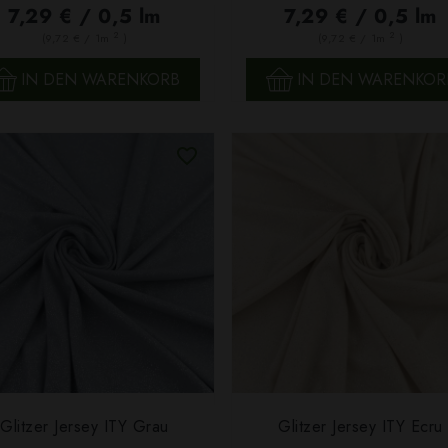
7,29 € / 0,5 lm
7,29 € / 0,5 lm
2
2
(9,72 € / 1m
)
(9,72 € / 1m
)
IN DEN WARENKORB
IN DEN WARENKOR
Glitzer Jersey ITY Grau
Glitzer Jersey ITY Ecru
SCHNELLANSICHT
SCHNELLANSICHT