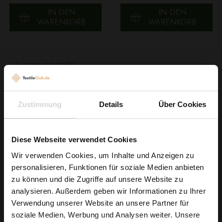
IN DEN
IN DEN
WARENKORB
WARENKORB
1 - 6 von 6 Artikel(n)

ZURÜCK ZUM ANFANG
Zustimmung
Details
Über Cookies
Flecken Stoffe – Kreative Muster für
Diese Webseite verwendet Cookies
individuelle Projekte
Wir verwenden Cookies, um Inhalte und Anzeigen zu
Die Kategorie
Flecken
umfasst Stoffe mit auffälligen, abstrakten oder
personalisieren, Funktionen für soziale Medien anbieten
Wie wäre es mit
künstlerischen Fleckenmustern. Diese Stoffe eignen sich hervorragend
zu können und die Zugriffe auf unsere Website zu
für Kleidung, Accessoires oder Dekorationen und verleihen jedem
5 % Rabatt
analysieren. Außerdem geben wir Informationen zu Ihrer
Projekt einen modernen, kreativen Charakter.
Verwendung unserer Website an unsere Partner für
auf deine erste Bestellung?
soziale Medien, Werbung und Analysen weiter. Unsere
Eigenschaften unserer Flecken-Stoffe