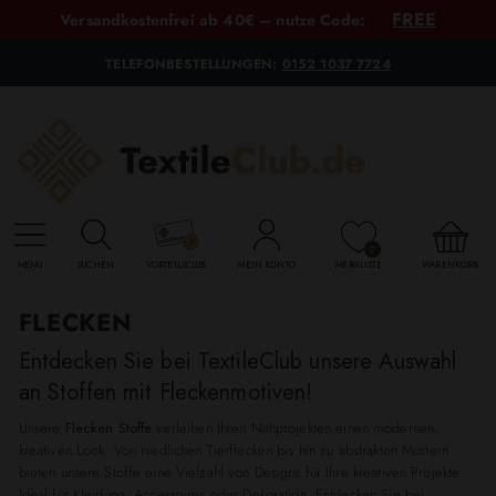
FREE
Versandkostenfrei ab 40€ – nutze Code:
TELEFONBESTELLUNGEN:
0152 1037 7724
0
MENU
SUCHEN
VORTEILSCLUB
MEIN KONTO
MERKLISTE
WARENKORB
FLECKEN
Entdecken Sie bei TextileClub unsere Auswahl
an Stoffen mit Fleckenmotiven!
Unsere
Flecken Stoffe
verleihen Ihren Nähprojekten einen modernen,
kreativen Look. Von niedlichen Tierflecken bis hin zu abstrakten Mustern
bieten unsere Stoffe eine Vielzahl von Designs für Ihre kreativen Projekte.
Ideal für Kleidung, Accessoires oder Dekoration. Entdecken Sie bei