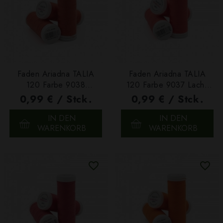
Faden Ariadna TALIA
Faden Ariadna TALIA
120 Farbe 9038
120 Farbe 9037 Lachs
Dunkellachs 200m
200m
0,99 € / Stck.
0,99 € / Stck.
IN DEN
IN DEN
WARENKORB
WARENKORB