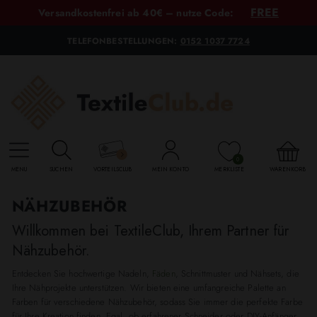
FREE
Versandkostenfrei ab 40€ – nutze Code:
TELEFONBESTELLUNGEN:
0152 1037 7724
0
MENU
SUCHEN
VORTEILSCLUB
MEIN KONTO
MERKLISTE
WARENKORB
NÄHZUBEHÖR
Willkommen bei TextileClub, Ihrem Partner für
Nähzubehör.
Entdecken Sie hochwertige Nadeln,
Fäden
, Schnittmuster und Nähsets, die
Ihre Nähprojekte unterstützen. Wir bieten eine umfangreiche Palette an
Farben für verschiedene Nähzubehör, sodass Sie immer die perfekte Farbe
für Ihre Kreation finden. Egal, ob erfahrener Schneider oder DIY-Anfänger