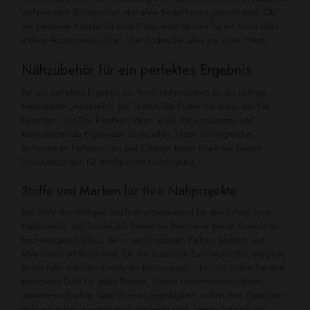
umfassendes Sortiment an, das allen Bedürfnissen gerecht wird. Ob
Sie passende Knöpfe für eine Bluse, edle Spitzen für ein Kleid oder
andere Accessoires suchen, hier finden Sie alles aus einer Hand.
Nähzubehör für ein perfektes Ergebnis
Für ein perfektes Ergebnis bei Ihren Nähprojekten ist das richtige
Nähzubehör unerlässlich. Bei TextileClub finden Sie alles, was Sie
benötigen, um Ihre kreativen Ideen in die Tat umzusetzen und
beeindruckende Ergebnisse zu erzielen. Unser umfangreiches
Sortiment an Nähutensilien und Zubehör bietet Ihnen die besten
Voraussetzungen für erfolgreiche Nähprojekte.
Stoffe und Marken für Ihre Nähprojekte
Die Wahl des richtigen Stoffs ist entscheidend für den Erfolg Ihres
Nähprojekts. Bei TextileClub bieten wir Ihnen eine breite Auswahl an
hochwertigen Stoffen, die in verschiedenen Farben, Mustern und
Materialien erhältlich sind. Ob Sie klassische Baumwollstoffe, elegante
Seide oder robustes Kunstleder bevorzugen – bei uns finden Sie den
passenden Stoff für jedes Projekt. Unsere renommierten Marken
garantieren höchste Qualität und Langlebigkeit, sodass Ihre Kreationen
nicht nur schön, sondern auch langlebig sind. Lassen Sie sich von