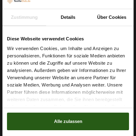
Faden Ariadna TALIA
Faden Ariadna TALIA
120 Farbe 9033
120 Farbe 9031 Hellgelb
Zustimmung
Details
Über Cookies
Neonorange 200m
200m
0,99 € / Stck.
0,99 € / Stck.
IN DEN
IN DEN
Diese Webseite verwendet Cookies
WARENKORB
WARENKORB
Wir verwenden Cookies, um Inhalte und Anzeigen zu
personalisieren, Funktionen für soziale Medien anbieten
Wie wäre es mit
zu können und die Zugriffe auf unsere Website zu
5 % Rabatt
analysieren. Außerdem geben wir Informationen zu Ihrer
Verwendung unserer Website an unsere Partner für
auf deine erste Bestellung?
soziale Medien, Werbung und Analysen weiter. Unsere
Partner führen diese Informationen möglicherweise mit
Na klar!
weiteren Daten zusammen, die Sie ihnen bereitgestellt
haben oder die sie im Rahmen Ihrer Nutzung der Dienste
Nein, Danke
gesammelt haben.
Alle zulassen
Faden Ariadna TALIA
Faden Ariadna TALIA
120 Farbe 9027 Hell
120 Farbe 9025 Lachs