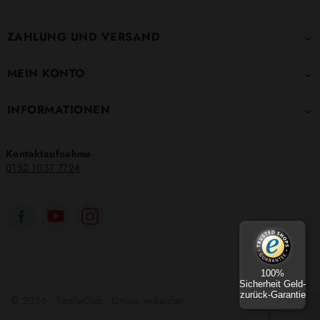
ZAHLUNG UND VERSAND

MEIN KONTO

INFORMATIONEN

Kontaktaufnahme
0152 1037 7724
100%
Sicherheit Geld-
zurück-Garantie
© 2026 - TextileClub - Online einkaufen