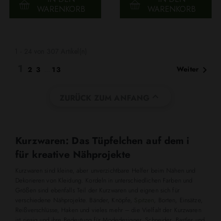
WARENKORB
WARENKORB
1 - 24 von 307 Artikel(n)
1

Weiter
2
3
…
13

ZURÜCK ZUM ANFANG
Kurzwaren: Das Tüpfelchen auf dem i
für kreative Nähprojekte
Kurzwaren sind kleine, aber unverzichtbare Helfer beim Nähen und
Dekorieren von Kleidung. Kordeln in unterschiedlichen Farben und
Größen sind ebenfalls Teil der Kurzwaren und eignen sich für
verschiedene Nähprojekte. Bänder, Knöpfe,
Spitzen
, Borten, Einsätze,
Reißverschlüsse, Haken und vieles mehr – die Vielfalt der Kurzwaren
ist riesig und ihre Bedeutung für Modedesigner, Schneider, Bastler und