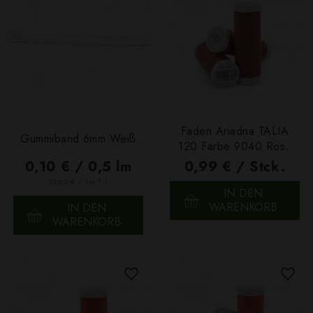
Faden Ariadna TALIA
Gummiband 6mm Weiß
120 Farbe 9040 Rosa
200m
0,10 € / 0,5 lm
0,99 € / Stck.
2
(0,03 € / 1m
)
IN DEN
WARENKORB
IN DEN
WARENKORB