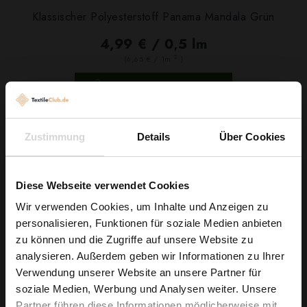
Klassischer Polyesterstoff Panama Mandala Grün
4,99 € / 0,5 lm
2
(6,65 € / 1m
)
IN DEN WARENKORB
Zustimmung
Details
Über Cookies
Diese Webseite verwendet Cookies
Wir verwenden Cookies, um Inhalte und Anzeigen zu
personalisieren, Funktionen für soziale Medien anbieten
Wie wäre es mit
zu können und die Zugriffe auf unsere Website zu
5 % Rabatt
analysieren. Außerdem geben wir Informationen zu Ihrer
Verwendung unserer Website an unsere Partner für
auf deine erste Bestellung?
soziale Medien, Werbung und Analysen weiter. Unsere
Partner führen diese Informationen möglicherweise mit