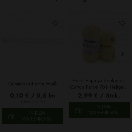
Garn Papatya Ecological
Gummiband 6mm Weiß
Cotton Farbe 706 Hellgelb,
100g
0,10 € / 0,5 lm
2,99 € / Stck.
2
(0,03 € / 1m
)
IN DEN
WARENKORB
IN DEN
WARENKORB