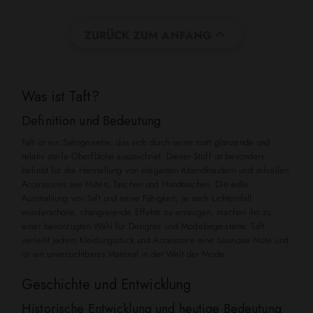

ZURÜCK ZUM ANFANG
Was ist Taft?
Definition und Bedeutung
Taft ist ein Satingewebe, das sich durch seine matt glänzende und
relativ steife Oberfläche auszeichnet. Dieser Stoff ist besonders
beliebt für die Herstellung von eleganten Abendkleidern und stilvollen
Accessoires wie Hüten, Taschen und Handtaschen. Die edle
Ausstrahlung von Taft und seine Fähigkeit, je nach Lichteinfall
wunderschöne, changierende Effekte zu erzeugen, machen ihn zu
einer bevorzugten Wahl für Designer und Modebegeisterte. Taft
verleiht jedem Kleidungsstück und Accessoire eine luxuriöse Note und
ist ein unverzichtbares Material in der Welt der Mode.
Geschichte und Entwicklung
Historische Entwicklung und heutige Bedeutung