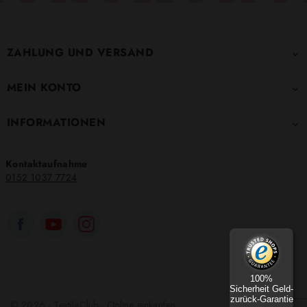
ZAHLUNG UND VERSAND

MEIN KONTO

INFORMATIONEN

Kontaktaufnahme
0152 1037 7724
100%
Sicherheit Geld-
zurück-Garantie
© 2026 - TextileClub - Online einkaufen