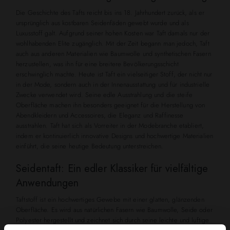
Die Geschichte des Tafts reicht bis ins 18. Jahrhundert zurück, als er
ursprünglich aus kostbaren Seidenfäden gewebt wurde und als
Luxusstoff galt. Aufgrund seiner hohen Kosten war Taft damals nur der
wohlhabenden Elite zugänglich. Mit der Zeit begann man jedoch, Taft
auch aus anderen Materialien wie Baumwolle und synthetischen Fasern
herzustellen, was ihn für eine breitere Bevölkerungsschicht
erschwinglich machte. Heute ist Taft ein vielseitiger Stoff, der nicht nur
in der Mode, sondern auch in der Innenausstattung und für industrielle
Zwecke verwendet wird. Seine edle Ausstrahlung und die steife
Oberfläche machen ihn besonders geeignet für die Herstellung von
Abendkleidern und Accessoires, die Eleganz und Raffinesse
ausstrahlen. Taft hat sich als Vorreiter in der Modebranche etabliert,
indem er kontinuierlich innovative Designs und hochwertige Materialien
einführt, die seine heutige Bedeutung unterstreichen.
Seidentaft: Ein edler Klassiker für vielfältige
Anwendungen
Taftstoff ist ein hochwertiges Gewebe mit einer glatten, glänzenden
Oberfläche. Es wird aus natürlichen Fasern wie Baumwolle, Seide oder
Polyester hergestellt und zeichnet sich durch seine leichte und luftige