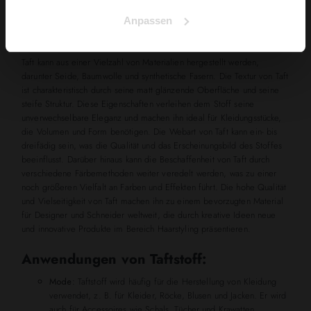
Die Struktur von Taft
Anpassen
Material und Textur
Taft kann aus einer Vielzahl von Materialien hergestellt werden,
darunter Seide, Baumwolle und synthetische Fasern. Die Textur von Taft
ist charakteristisch durch seine matt glänzende Oberfläche und seine
steife Struktur. Diese Eigenschaften verleihen dem Stoff seine
unverwechselbare Eleganz und machen ihn ideal für Kleidungsstücke,
die Volumen und Form benötigen. Die Webart von Taft kann ein- bis
dreifädig sein, was die Qualität und das Erscheinungsbild des Stoffes
beeinflusst. Darüber hinaus kann die Beschaffenheit von Taft durch
verschiedene Färbemethoden weiter veredelt werden, was zu einer
noch größeren Vielfalt an Farben und Effekten führt. Die hohe Qualität
und Vielseitigkeit von Taft machen ihn zu einem bevorzugten Material
für Designer und Schneider weltweit, die durch kreative Ideen neue
und innovative Produkte im Bereich Haarstyling präsentieren.
Anwendungen von Taftstoff:
Mode:
Taftstoff wird häufig für die Herstellung von Kleidung
verwendet, z. B. für Kleider, Röcke, Blusen und Jacken. Er wird
auch für Accessoires wie Schals, Tücher und Krawatten