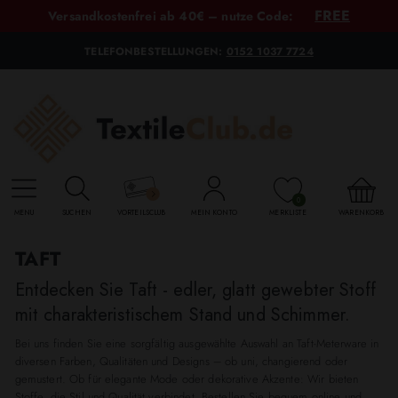
FREE
Versandkostenfrei ab 40€ – nutze Code:
TELEFONBESTELLUNGEN:
0152 1037 7724
0
MENU
SUCHEN
VORTEILSCLUB
MEIN KONTO
MERKLISTE
WARENKORB
TAFT
Entdecken Sie Taft - edler, glatt gewebter Stoff
mit charakteristischem Stand und Schimmer.
Bei uns finden Sie eine sorgfältig ausgewählte Auswahl an Taft-Meterware in
diversen Farben, Qualitäten und Designs – ob uni, changierend oder
gemustert. Ob für elegante Mode oder dekorative Akzente: Wir bieten
Stoffe, die Stil und Qualität verbindet. Bestellen Sie bequem online und