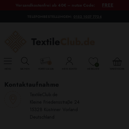
FREE
Versandkostenfrei ab 40€ – nutze Code:
TELEFONBESTELLUNGEN:
0152 1037 7724
0
MENU
SUCHEN
VORTEILSCLUB
MEIN KONTO
MERKLISTE
WARENKORB
Kontaktaufnahme
TextileClub.de
Kleine Friedensstraβe 24
15328 Küstriner Vorland
Deutschland