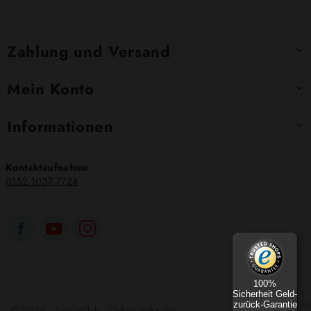
Zahlung und Versand

Mein Konto

Informationen

Kontaktaufnahme
0152 1037 7724
100%
Sicherheit Geld-
zurück-Garantie
© 2026 - TextileClub - Online einkaufen