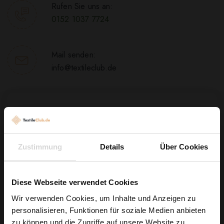
Rufen Sie uns an:
0152 1037 7724
Mail senden:
info@textileclub.de
Schreiben Sie uns
Betreff
Zustimmung
Details
Über Cookies
Diese Webseite verwendet Cookies
E-Mail
Wir verwenden Cookies, um Inhalte und Anzeigen zu
personalisieren, Funktionen für soziale Medien anbieten
Wie wäre es mit
zu können und die Zugriffe auf unsere Website zu