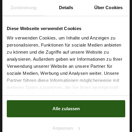
Zustimmung
Details
Über Cookies
Stretch Satin Gelb
Stretch Satin Ecru
Diese Webseite verwendet Cookies
3,79 € / 0,5 lm
3,79 € / 0,5 lm
Wir verwenden Cookies, um Inhalte und Anzeigen zu
2
2
(5,05 € / 1m
)
(5,05 € / 1m
)
personalisieren, Funktionen für soziale Medien anbieten
Wie wäre es mit
zu können und die Zugriffe auf unsere Website zu
IN DEN
IN DEN
5 % Rabatt
WARENKORB
WARENKORB
analysieren. Außerdem geben wir Informationen zu Ihrer
Verwendung unserer Website an unsere Partner für
auf deine erste Bestellung?
soziale Medien, Werbung und Analysen weiter. Unsere
Partner führen diese Informationen möglicherweise mit
Na klar!
weiteren Daten zusammen, die Sie ihnen bereitgestellt
haben oder die sie im Rahmen Ihrer Nutzung der Dienste
Nein, Danke
gesammelt haben.
Alle zulassen
Anpassen