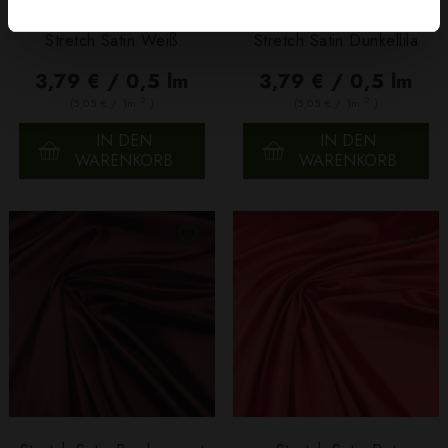
Stretch Satin Weiß
Stretch Satin Dunkellila
3,79 € / 0,5 lm
3,79 € / 0,5 lm
2
2
(5,05 € / 1m
)
(5,05 € / 1m
)
IN DEN
IN DEN
WARENKORB
WARENKORB