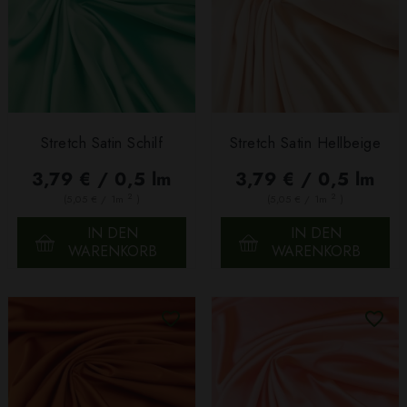
Stretch Satin Schilf
Stretch Satin Hellbeige
3,79 € / 0,5 lm
3,79 € / 0,5 lm
2
2
(5,05 € / 1m
)
(5,05 € / 1m
)
IN DEN
IN DEN
WARENKORB
WARENKORB