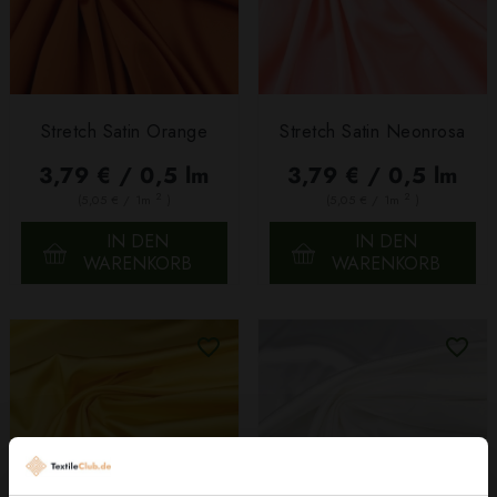
Stretch Satin Orange
Stretch Satin Neonrosa
3,79 € / 0,5 lm
3,79 € / 0,5 lm
2
2
(5,05 € / 1m
)
(5,05 € / 1m
)
IN DEN
IN DEN
WARENKORB
WARENKORB