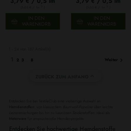
3,79 € / 0,5 lm
3,79 € / 0,5 lm
2
2
(5,05 € / 1m
)
(5,05 € / 1m
)
IN DEN
IN DEN
WARENKORB
WARENKORB
1 - 24 von 187 Artikel(n)
1

Weiter
2
3
…
8

ZURÜCK ZUM ANFANG
Entdecken Sie bei TextileClub eine vielseitige Auswahl an
Hemdenstoffen
: von klassischem
Baumwoll-Popeline
über leichte
Leinenmischungen
bis hin zu luxuriösen
Seidenstoffen
. Ideal als
Meterware
für anspruchsvolle Hemdenprojekte.
Entdecken Sie hochwertige Hemdenstoffe