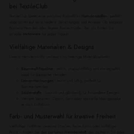
bei TextileClub
TextileClub bietet eine exklusive Auswahl an
Hemdenstoffen
, perfekt
abgestimmt auf verschiedene Stilrichtungen und Anlässe. Ob elegante
Business-Hemden oder legere Freizeitmode - bei uns finden Sie
stilvolle
Meterware
für jedes Projekt.
Vielfältige Materialien & Designs
Unsere Hemdenstoffe umfassen hochwertige Materialvarianten:
Baumwoll-Popeline
- weich, strapazierfähig und atmungsaktiv,
ideal für klassische Hemden.
Leinenmischungen
- leicht und luftig, perfekt für
Sommerhemden.
Seidenstoffe
- luxuriös und glänzend, für besondere Designs.
Weitere Varianten:
Denim
,
Satin
oder spezielle Mischgewebe
je nach Kollektion.
Farb- und Musterwahl für kreative Freiheit
Vielfältige Farbtöne, dezente Streifen, feine Karos oder auffällige
Prints – finden Sie den perfekten
Hemdenstoff
, der zu Ihrem Stil oder