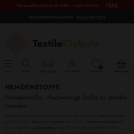
FREE
Versandkostenfrei ab 40€ – nutze Code:
TELEFONBESTELLUNGEN:
0152 1037 7724
0
MENU
SUCHEN
VORTEILSCLUB
MEIN KONTO
MERKLISTE
WARENKORB
HEMDENSTOFFE
Hemdenstoffe - Hochwertige Stoffe für stilvolle
Hemden
Entdecken Sie bei TextileClub eine vielseitige Auswahl an
Hemdenstoffen
:
von klassischem
Baumwoll-Popeline
über leichte
Leinenmischungen
bis
hin zu luxuriösen
Seidenstoffen
. Ideal für Hemden in unterschiedlichen
Farben, Mustern und Qualitäten – bestellen Sie
Meterware
präzise nach