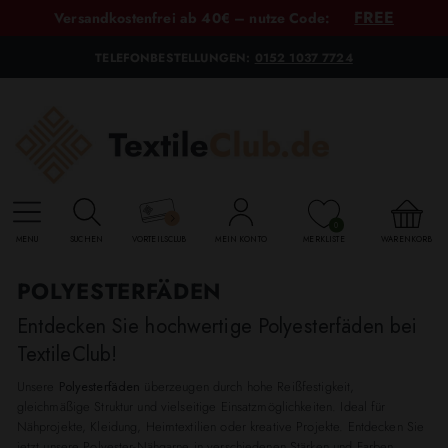
FREE
Versandkostenfrei ab 40€ – nutze Code:
TELEFONBESTELLUNGEN:
0152 1037 7724
0
MENU
SUCHEN
VORTEILSCLUB
MEIN KONTO
MERKLISTE
WARENKORB
POLYESTERFÄDEN
Entdecken Sie hochwertige Polyesterfäden bei
TextileClub!
Unsere
Polyesterfäden
überzeugen durch hohe Reißfestigkeit,
gleichmäßige Struktur und vielseitige Einsatzmöglichkeiten. Ideal für
Nähprojekte, Kleidung, Heimtextilien oder kreative Projekte. Entdecken Sie
jetzt unsere Polyester-Nähgarne in verschiedenen Stärken und Farben.