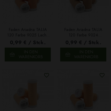
Faden Ariadna TALIA
Faden Ariadna TALIA
120 Farbe 9025 Lachs
120 Farbe 9024
200m
Beigeorange 200m
0,99 € / Stck.
0,99 € / Stck.
IN DEN
IN DEN
WARENKORB
WARENKORB