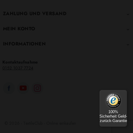
ZAHLUNG UND VERSAND

MEIN KONTO

INFORMATIONEN

Kontaktaufnahme
0152 1037 7724
100%
Sicherheit Geld-
zurück-Garantie
© 2026 - TextileClub - Online einkaufen