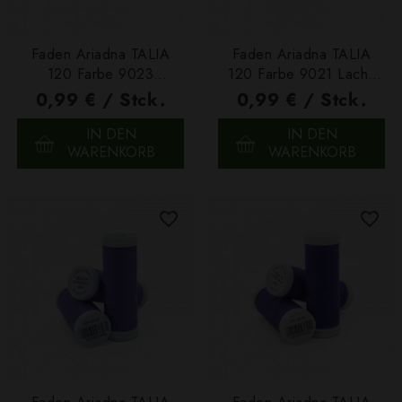
Faden Ariadna TALIA
Faden Ariadna TALIA
120 Farbe 9023
120 Farbe 9021 Lachs
Helllachs 200m
200m
0,99 € / Stck.
0,99 € / Stck.
IN DEN
IN DEN
WARENKORB
WARENKORB