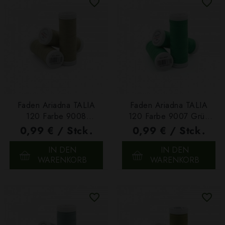
Faden Ariadna TALIA
Faden Ariadna TALIA
120 Farbe 9008
120 Farbe 9007 Grün
Grüngrau 200m
200m
0,99 € / Stck.
0,99 € / Stck.
IN DEN
IN DEN
WARENKORB
WARENKORB