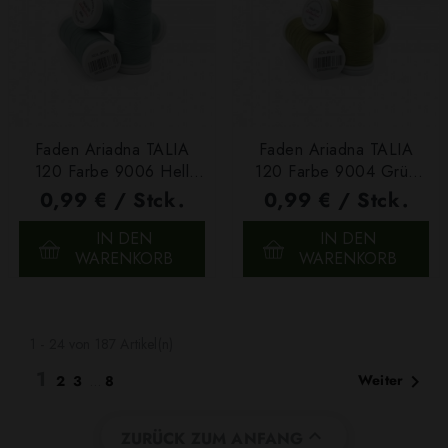
Faden Ariadna TALIA
Faden Ariadna TALIA
120 Farbe 9006 Hell
120 Farbe 9004 Grün
Graugrün 200m
200m
0,99 € / Stck.
0,99 € / Stck.
IN DEN
IN DEN
WARENKORB
WARENKORB
1 - 24 von 187 Artikel(n)
1

Weiter
2
3
…
8

ZURÜCK ZUM ANFANG