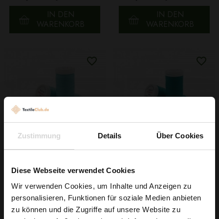
IN DEN
IN DEN
WARENKORB
WARENKORB
Zustimmung
Details
Über Cookies
Faden Ariadna TALIA
Faden Ariadna TALIA
120 Farbe 9013 Türkis
120 Farbe 9012 Petrol
Diese Webseite verwendet Cookies
200m
200m
0,99 € / Stck.
0,99 € / Stck.
Wir verwenden Cookies, um Inhalte und Anzeigen zu
personalisieren, Funktionen für soziale Medien anbieten
IN DEN
IN DEN
Wie wäre es mit
zu können und die Zugriffe auf unsere Website zu
WARENKORB
WARENKORB