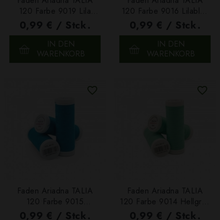
Faden Ariadna TALIA
Faden Ariadna TALIA
120 Farbe 9019 Lila
120 Farbe 9016 Lilablau
200m
200m
0,99 € / Stck.
0,99 € / Stck.
IN DEN
IN DEN
WARENKORB
WARENKORB
Faden Ariadna TALIA
Faden Ariadna TALIA
120 Farbe 9015
120 Farbe 9014 Hellgrün
Dunkeltürkis 200m
200m
0,99 € / Stck.
0,99 € / Stck.