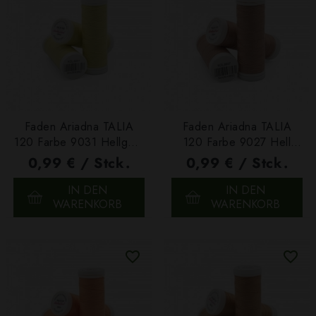
Faden Ariadna TALIA
Faden Ariadna TALIA
120 Farbe 9031 Hellgelb
120 Farbe 9027 Hell
200m
Altrosa 200m
0,99 € / Stck.
0,99 € / Stck.
IN DEN
IN DEN
WARENKORB
WARENKORB