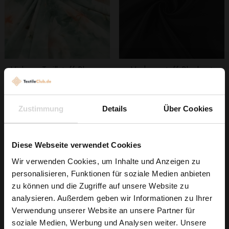
Viskose Twillstoff Blumen
Vorhangstoff Blackout
Salbei
Schwarz 280cm
8,29 € / 0,5 lm
8,99 € / 0,5 lm
2
2
(11,05 € / 1m
)
(6,42 € / 1m
)
Zustimmung
Details
Über Cookies
IN DEN
IN DEN
WARENKORB
WARENKORB
Diese Webseite verwendet Cookies
Wir verwenden Cookies, um Inhalte und Anzeigen zu
personalisieren, Funktionen für soziale Medien anbieten
NEU
NEU
Wie wäre es mit
zu können und die Zugriffe auf unsere Website zu
5 % Rabatt
analysieren. Außerdem geben wir Informationen zu Ihrer
Verwendung unserer Website an unsere Partner für
auf deine erste Bestellung?
soziale Medien, Werbung und Analysen weiter. Unsere