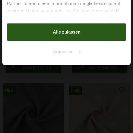
Partner führen diese Informationen möglicherweise mit
Na klar!
weiteren Daten zusammen, die Sie ihnen bereitgestellt
haben oder die sie im Rahmen Ihrer Nutzung der Dienste
Nein, Danke
gesammelt haben.
Vorhangstoff Blackout
Vorhangstoff Blackout
Alle zulassen
Hellgrau 280cm
Navy 280cm
8,99 € / 0,5 lm
8,99 € / 0,5 lm
2
2
(6,42 € / 1m
)
(6,42 € / 1m
)
Anpassen
IN DEN
IN DEN
WARENKORB
WARENKORB
NEU
NEU