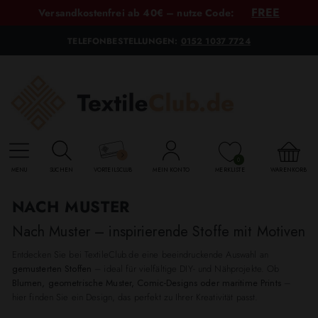
FREE
Versandkostenfrei ab 40€ – nutze Code:
TELEFONBESTELLUNGEN:
0152 1037 7724
0
MENU
SUCHEN
VORTEILSCLUB
MEIN KONTO
MERKLISTE
WARENKORB
NACH MUSTER
Nach Muster – inspirierende Stoffe mit Motiven
Entdecken Sie bei TextileClub.de eine beeindruckende Auswahl an
gemusterten Stoffen
– ideal für vielfältige DIY- und Nähprojekte. Ob
Blumen, geometrische Muster, Comic-Designs oder maritime Prints
–
hier finden Sie ein Design, das perfekt zu Ihrer Kreativität passt.