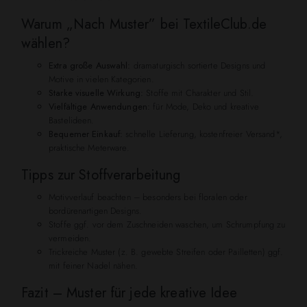
Warum „Nach Muster” bei TextileClub.de
wählen?
Extra große Auswahl:
dramaturgisch sortierte Designs und
Motive in vielen Kategorien.
Starke visuelle Wirkung:
Stoffe mit Charakter und Stil.
Vielfältige Anwendungen:
für Mode, Deko und kreative
Bastelideen.
Bequemer Einkauf:
schnelle Lieferung, kostenfreier Versand*,
praktische Meterware.
Tipps zur Stoffverarbeitung
Motivverlauf beachten – besonders bei floralen oder
bordürenartigen Designs.
Stoffe ggf. vor dem Zuschneiden waschen, um Schrumpfung zu
vermeiden.
Trickreiche Muster (z. B. gewebte Streifen oder Pailletten) ggf.
mit feiner Nadel nähen.
Fazit – Muster für jede kreative Idee