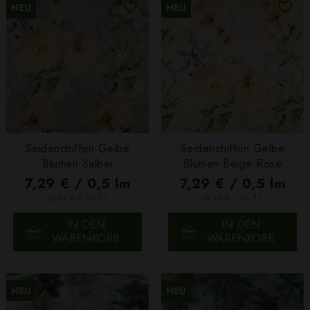
NEU
NEU
Seidenchiffon Gelbe
Seidenchiffon Gelbe
Blumen Salbei
Blumen Beige Rosé
7,29 € / 0,5 lm
7,29 € / 0,5 lm
2
2
(9,72 € / 1m
)
(9,72 € / 1m
)
IN DEN
IN DEN
WARENKORB
WARENKORB
NEU
NEU