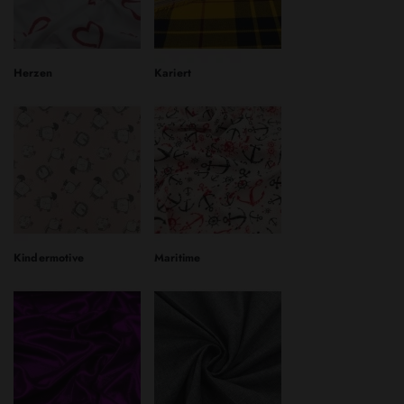
Herzen
Kariert
Kindermotive
Maritime