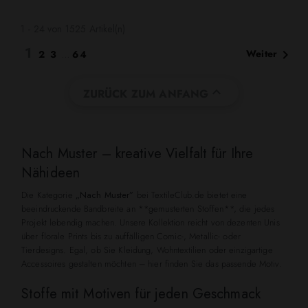
1 - 24 von 1525 Artikel(n)
1

Weiter
2
3
…
64

ZURÜCK ZUM ANFANG
Nach Muster – kreative Vielfalt für Ihre
Nähideen
Die Kategorie
„Nach Muster”
bei TextileClub.de bietet eine
beeindruckende Bandbreite an **gemusterten Stoffen**, die jedes
Projekt lebendig machen. Unsere Kollektion reicht von dezenten Unis
über florale Prints bis zu auffälligen Comic-, Metallic- oder
Tierdesigns. Egal, ob Sie Kleidung, Wohntextilien oder einzigartige
Accessoires gestalten möchten – hier finden Sie das passende Motiv.
Stoffe mit Motiven für jeden Geschmack