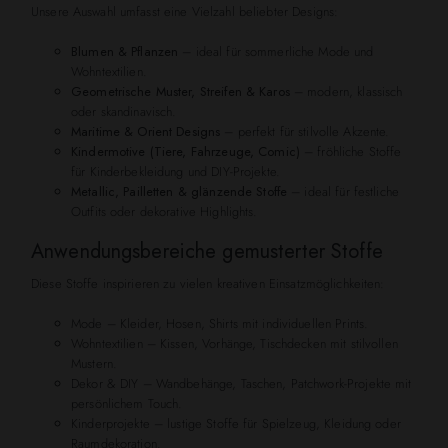
Unsere Auswahl umfasst eine Vielzahl beliebter Designs:
Blumen & Pflanzen
– ideal für sommerliche Mode und
Wohntextilien.
Geometrische Muster, Streifen & Karos
– modern, klassisch
oder skandinavisch.
Maritime & Orient Designs
– perfekt für stilvolle Akzente.
Kindermotive (Tiere, Fahrzeuge, Comic)
– fröhliche Stoffe
für Kinderbekleidung und DIY-Projekte.
Metallic, Pailletten & glänzende Stoffe
– ideal für festliche
Outfits oder dekorative Highlights.
Anwendungsbereiche gemusterter Stoffe
Diese Stoffe inspirieren zu vielen kreativen Einsatzmöglichkeiten:
Mode – Kleider, Hosen, Shirts mit individuellen Prints.
Wohntextilien – Kissen, Vorhänge, Tischdecken mit stilvollen
Mustern.
Dekor & DIY – Wandbehänge, Taschen, Patchwork-Projekte mit
persönlichem Touch.
Kinderprojekte – lustige Stoffe für Spielzeug, Kleidung oder
Raumdekoration.