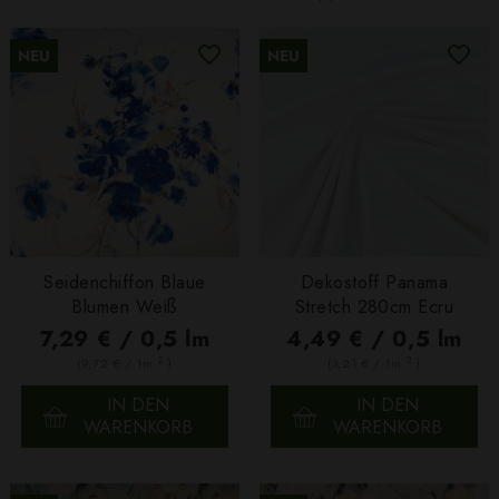
NEU
NEU
Seidenchiffon Blaue
Dekostoff Panama
Blumen Weiß
Stretch 280cm Ecru
7,29 € / 0,5 lm
4,49 € / 0,5 lm
2
2
(9,72 € / 1m
)
(3,21 € / 1m
)
IN DEN
IN DEN
WARENKORB
WARENKORB