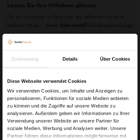
Lassen Sie Ihre Nähideen glänzen
Ob als Eyecatcher im Kleid oder als raffinierter Einsatz in
festlicher Mode – dieser
Spitzenstoff
verleiht jedem Design
eine luxuriöse Note. Perfekt für besondere Anlässe wie
Hochzeiten, Gala-Abende oder einfach dann, wenn Ihre
Kreation ein elegantes Highlight verdient hat.
Zustimmung
Details
Über Cookies
Nähtipp:
Für beste Ergebnisse empfehlen wir eine feine
Nadel und ein passendes Futtermaterial, um die Transparenz
Diese Webseite verwendet Cookies
stilvoll zu betonen.
Wir verwenden Cookies, um Inhalte und Anzeigen zu
personalisieren, Funktionen für soziale Medien anbieten
Jetzt bestellen & kreative Ideen wahr werden
Wie wäre es mit
zu können und die Zugriffe auf unsere Website zu
lassen
5 % Rabatt
analysieren. Außerdem geben wir Informationen zu Ihrer
Verwendung unserer Website an unsere Partner für
Sichern Sie sich jetzt diesen hochwertigen
Spitzenstoff mit
auf deine erste Bestellung?
soziale Medien, Werbung und Analysen weiter. Unsere
Pailletten und Bogenkante königsblau
– exklusiv bei
Partner führen diese Informationen möglicherweise mit
TextileClub.de
, Ihrem Online-Shop für elegante Stoffe zum