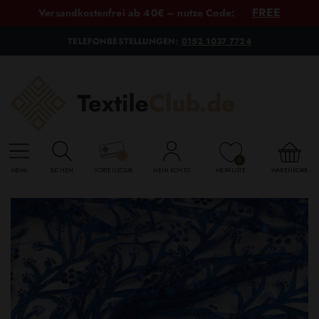
FREE
Versandkostenfrei ab 40€ – nutze Code:
TELEFONBESTELLUNGEN:
0152 1037 7724
0
MENU
SUCHEN
VORTEILSCLUB
MEIN KONTO
MERKLISTE
WARENKORB