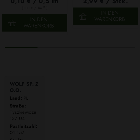
0,10 € / 0,5 lm
2,99 € / Stck.
2
(0,03 € / 1m
)
IN DEN
WARENKORB
IN DEN
WARENKORB
WOLF SP. Z
O.O.
Land:
PL
Straße:
Tyszkiewicza
13/ U4
Postleitzahl:
01-157