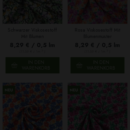
Schwarzer Viskosestoff
Rosa Viskosestoff Mit
Mit Blumen
Blumenmuster
8,29 € / 0,5 lm
8,29 € / 0,5 lm
2
2
(11,05 € / 1m
)
(11,05 € / 1m
)
IN DEN
IN DEN
WARENKORB
WARENKORB
NEU
NEU