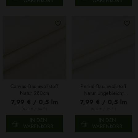
WARENKORB
WARENKORB
Canvas-Baumwollstoff
Perkal-Baumwollstoff
Natur 280cm
Natur Ungebleicht
300cm
7,99 € / 0,5 lm
7,99 € / 0,5 lm
2
2
(5,71 € / 1m
)
(5,33 € / 1m
)
IN DEN
IN DEN
WARENKORB
WARENKORB