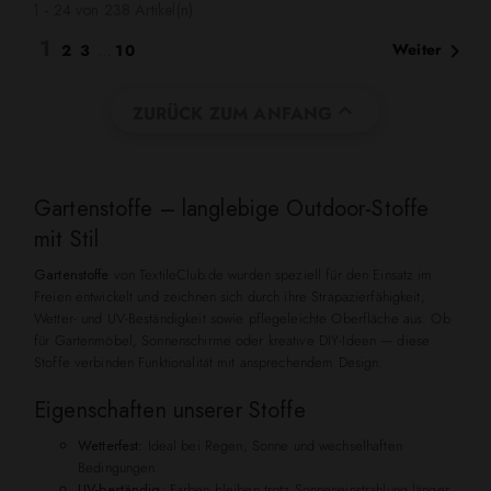
1 - 24 von 238 Artikel(n)
1

Weiter
2
3
…
10

ZURÜCK ZUM ANFANG
Gartenstoffe – langlebige Outdoor-Stoffe
mit Stil
Gartenstoffe
von TextileClub.de wurden speziell für den Einsatz im
Freien entwickelt und zeichnen sich durch ihre Strapazierfähigkeit,
Wetter- und UV-Beständigkeit sowie pflegeleichte Oberfläche aus. Ob
für Gartenmöbel, Sonnenschirme oder kreative DIY-Ideen — diese
Stoffe verbinden Funktionalität mit ansprechendem Design.
Eigenschaften unserer Stoffe
Wetterfest:
Ideal bei Regen, Sonne und wechselhaften
Bedingungen.
UV-beständig:
Farben bleiben trotz Sonneneinstrahlung länger