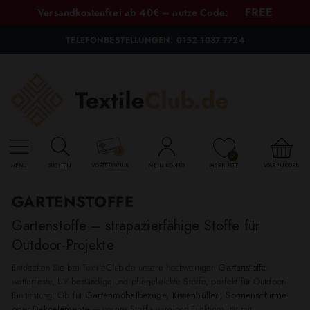
FREE
Versandkostenfrei ab 40€ – nutze Code:
TELEFONBESTELLUNGEN:
0152 1037 7724
0
MENU
SUCHEN
VORTEILSCLUB
MEIN KONTO
MERKLISTE
WARENKORB
GARTENSTOFFE
Gartenstoffe – strapazierfähige Stoffe für
Outdoor-Projekte
Entdecken Sie bei TextileClub.de unsere hochwertigen
Gartenstoffe
:
wetterfeste, UV-beständige und pflegeleichte Stoffe, perfekt für Outdoor-
Einrichtung. Ob für
Gartenmöbelbezüge, Kissenhüllen, Sonnenschirme
oder Dekoelemente
— unsere Stoffe vereinen Funktionalität mit