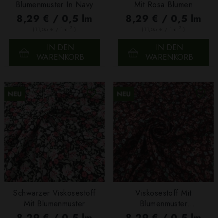
Blumenmuster In Navy
Mit Rosa Blumen
8,29 € / 0,5 lm
8,29 € / 0,5 lm
2
2
(11,05 € / 1m
)
(11,05 € / 1m
)
IN DEN
IN DEN
WARENKORB
WARENKORB
NEU
NEU
Schwarzer Viskosestoff
Viskosestoff Mit
Mit Blumenmuster
Blumenmuster
Bordeauxrot
8,29 € / 0,5 lm
8,29 € / 0,5 lm