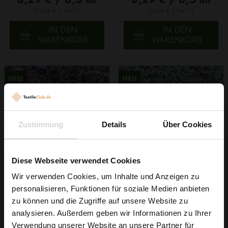
2
2
(11,05 € / 1m
)
(11,05 € / 1m
)
IN DEN
IN DEN
WARENKORB
WARENKORB
NEU
NEU
Zustimmung
Details
Über Cookies
Diese Webseite verwendet Cookies
Wir verwenden Cookies, um Inhalte und Anzeigen zu
Viskosestoff Mit
Viskosestoff Mit
personalisieren, Funktionen für soziale Medien anbieten
Blumenmuster Rosa
Blumenmuster Türkis
Wie wäre es mit
zu können und die Zugriffe auf unsere Website zu
8,29 € / 0,5 lm
8,29 € / 0,5 lm
5 % Rabatt
analysieren. Außerdem geben wir Informationen zu Ihrer
2
2
(11,05 € / 1m
)
(11,05 € / 1m
)
Verwendung unserer Website an unsere Partner für
auf deine erste Bestellung?