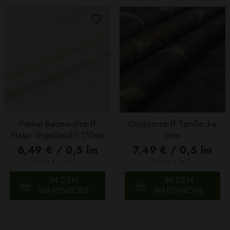
Perkal-Baumwollstoff
Outdoorstoff Tarnflecke
Natur Ungebleicht 170cm
Grün
6,49 € / 0,5 lm
7,49 € / 0,5 lm
2
2
(7,64 € / 1m
)
(9,99 € / 1m
)
IN DEN
IN DEN
WARENKORB
WARENKORB