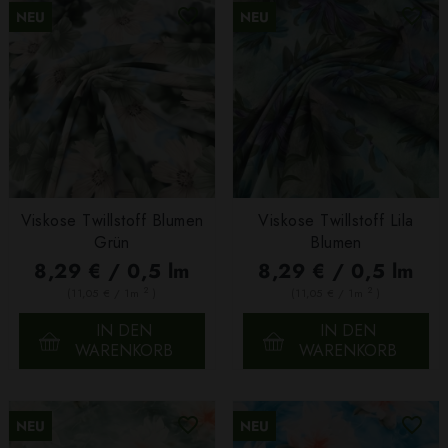
NEU
NEU
Viskose Twillstoff Blumen
Viskose Twillstoff Lila
Grün
Blumen
8,29 € / 0,5 lm
8,29 € / 0,5 lm
2
2
(11,05 € / 1m
)
(11,05 € / 1m
)
IN DEN
IN DEN
WARENKORB
WARENKORB
NEU
NEU