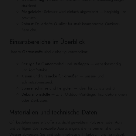
strahlend.
Pflegeleicht:
Schmutz wird einfach abgewischt — langlebig und
praktisch.
Robust:
Dauerhafte Qualität für stark beanspruchte Outdoor-
Bereiche.
Einsatzbereiche im Überblick
Unsere
Gartenstoffe
sind vielseitig verwendbar:
Bezüge für Gartenmöbel und Auflagen
— wetterbeständig
und komfortabel.
Kissen und Sitzsäcke für draußen
— wasser- und
schmutzabweisend.
Sonnenschirme und Pergolen
— ideal für Schutz und Stil.
Dekorationsstoffe
— z. B. Outdoor-Vorhänge, Tischdekorationen
oder Zierkissen.
Materialien und technische Daten
Oft bestehen unsere Stoffe aus dicht gewebtem Polyester oder Acryl
und verfügen über spezielle Ausrüstungen, die Farben erhalten und
Wasser abweisen. Sie sind schimmelresistent, farbecht und formstabil.