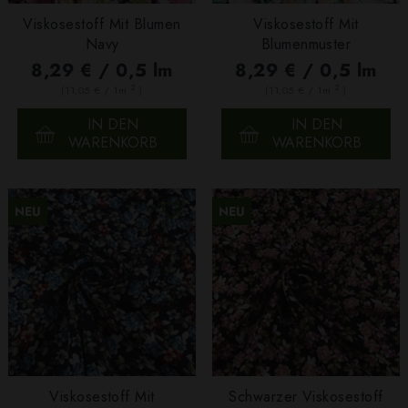
Viskosestoff Mit Blumen
Viskosestoff Mit
Navy
Blumenmuster
8,29 € / 0,5 lm
8,29 € / 0,5 lm
2
2
(11,05 € / 1m
)
(11,05 € / 1m
)
IN DEN
IN DEN
WARENKORB
WARENKORB
NEU
NEU
Viskosestoff Mit
Schwarzer Viskosestoff