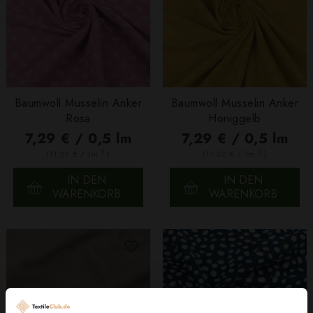
Baumwoll Musselin Anker
Baumwoll Musselin Anker
Rosa
Honiggelb
7,29 € / 0,5 lm
7,29 € / 0,5 lm
2
2
(11,22 € / 1m
)
(11,22 € / 1m
)
IN DEN
IN DEN
WARENKORB
WARENKORB