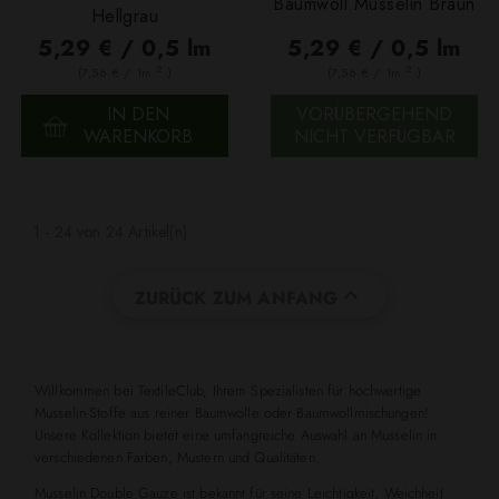
Baumwoll Musselin Braun
Hellgrau
5,29 € / 0,5 lm
5,29 € / 0,5 lm
2
2
(7,56 € / 1m
)
(7,56 € / 1m
)
IN DEN
VORÜBERGEHEND
WARENKORB
NICHT VERFÜGBAR
1 - 24 von 24 Artikel(n)

ZURÜCK ZUM ANFANG
Willkommen bei TextileClub, Ihrem Spezialisten für hochwertige
Musselin-Stoffe aus reiner Baumwolle oder Baumwollmischungen!
Unsere Kollektion bietet eine umfangreiche Auswahl an Musselin in
verschiedenen Farben, Mustern und Qualitäten.
Musselin Double Gauze ist bekannt für seine Leichtigkeit, Weichheit