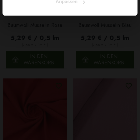
Anpassen
Baumwoll Musselin Rosa
Baumwoll Musselin Blau
5,29 € / 0,5 lm
5,29 € / 0,5 lm
2
2
(7,56 € / 1m
)
(7,56 € / 1m
)
IN DEN
IN DEN
WARENKORB
WARENKORB