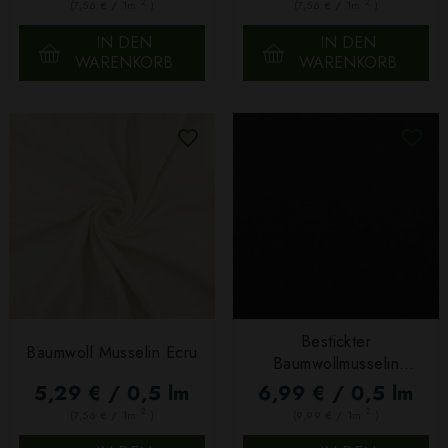
2
2
(7,56 € / 1m
)
(7,56 € / 1m
)
IN DEN
IN DEN
WARENKORB
WARENKORB
Bestickter
Baumwoll Musselin Ecru
Baumwollmusselin
Schwarz
5,29 € / 0,5 lm
6,99 € / 0,5 lm
2
2
(7,56 € / 1m
)
(9,99 € / 1m
)