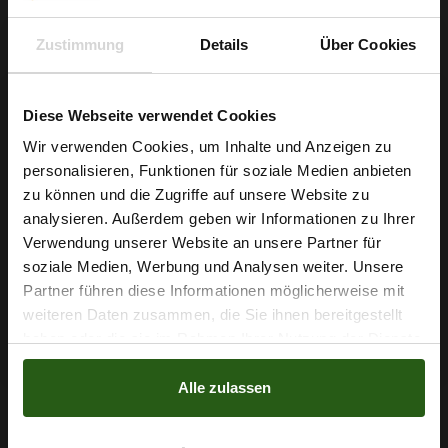
Zustimmung
Details
Über Cookies
Baumwoll Musselin
Diese Webseite verwendet Cookies
Baumwoll Musselin Taupe
Tupfen Dunkelblau
Wir verwenden Cookies, um Inhalte und Anzeigen zu
5,29 € / 0,5 lm
7,29 € / 0,5 lm
personalisieren, Funktionen für soziale Medien anbieten
2
2
(7,56 € / 1m
)
(10,41 € / 1m
)
Wie wäre es mit
zu können und die Zugriffe auf unsere Website zu
5 % Rabatt
IN DEN
IN DEN
analysieren. Außerdem geben wir Informationen zu Ihrer
WARENKORB
WARENKORB
Verwendung unserer Website an unsere Partner für
auf deine erste Bestellung?
soziale Medien, Werbung und Analysen weiter. Unsere
Partner führen diese Informationen möglicherweise mit
Na klar!
weiteren Daten zusammen, die Sie ihnen bereitgestellt
haben oder die sie im Rahmen Ihrer Nutzung der Dienste
Nein, Danke
gesammelt haben.
Alle zulassen