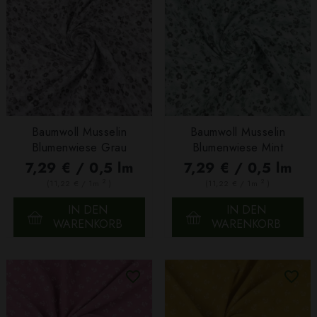
Baumwoll Musselin
Baumwoll Musselin
Blumenwiese Grau
Blumenwiese Mint
7,29 € / 0,5 lm
7,29 € / 0,5 lm
2
2
(11,22 € / 1m
)
(11,22 € / 1m
)
IN DEN
IN DEN
WARENKORB
WARENKORB