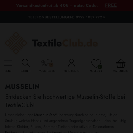
FREE
Versandkostenfrei ab 40€ – nutze Code:
TELEFONBESTELLUNGEN:
0152 1037 7724
0
MENU
SUCHEN
VORTEILSCLUB
MEIN KONTO
MERKLISTE
WARENKORB
MUSSELIN
Entdecken Sie hochwertige Musselin-Stoffe bei
TextileClub!
Unser vielseitiger
Musselin-Stoff
überzeugt durch seine leichte, luftige
Struktur, weiche Haptik und angenehme Trageeigenschaften - ideal für luftig
leichte Kleider, Blusen, Sommer-Tuniken oder stilvolle Dekorationen.
Entdecken Sie jetzt unser Sortiment an Musselin-Meterware.