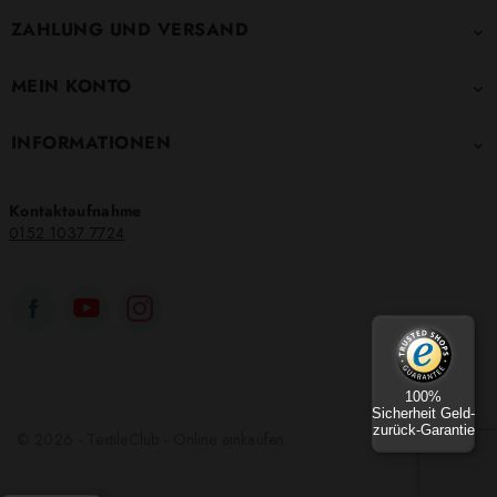
ZAHLUNG UND VERSAND

MEIN KONTO

INFORMATIONEN

Kontaktaufnahme
0152 1037 7724
100%
Sicherheit Geld-
zurück-Garantie
© 2026 - TextileClub - Online einkaufen