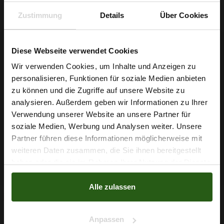
kombinierbar und passt zu klaren, zeitlosen Designs ebenso
Zustimmung
Details
Über Cookies
wie zu verspielten Details.
Bestellen Sie jetzt Ihren Baumwoll Musselin in hellgrau und
Diese Webseite verwendet Cookies
setzen Sie Ihre Nähideen in hochwertige, langlebige Projekte
Wir verwenden Cookies, um Inhalte und Anzeigen zu
um.
personalisieren, Funktionen für soziale Medien anbieten
Wie wäre es mit
zu können und die Zugriffe auf unsere Website zu
5 % Rabatt
analysieren. Außerdem geben wir Informationen zu Ihrer
Verwendung unserer Website an unsere Partner für
auf deine erste Bestellung?
Nähzubehör, das begeistert ...
soziale Medien, Werbung und Analysen weiter. Unsere
Partner führen diese Informationen möglicherweise mit
Na klar!
weiteren Daten zusammen, die Sie ihnen bereitgestellt
haben oder die sie im Rahmen Ihrer Nutzung der Dienste
Nein, Danke
gesammelt haben.
Alle zulassen
Anpassen