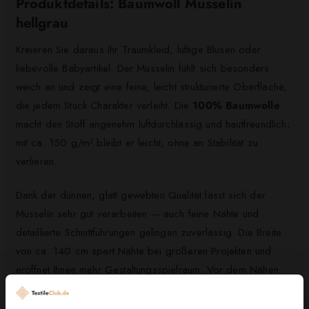
Produktdetails: Baumwoll Musselin
hellgrau
Kreieren Sie daraus Ihr Traumkleid, luftige Blusen oder
liebevolle Babyartikel. Der Musselin fühlt sich besonders
weich an und zeigt eine feine, leicht strukturierte Oberfläche,
die jedem Stück Charakter verleiht. Die
100% Baumwolle
macht den Stoff angenehm luftdurchlässig und hautfreundlich;
mit ca. 150 g/m² bleibt er leicht, ohne an Stabilität zu
verlieren.
Dank der dünnen, glatt gewebten Qualität lässt sich der
Musselin sehr gut verarbeiten — auch feine Nähte und
detaillierte Schnittführungen gelingen zuverlässig. Die Breite
von ca. 140 cm spart Nähte bei größeren Projekten und
eröffnet Ihnen mehr Gestaltungsspielraum. Vor dem Nähen
empfehlen wir, den Stoff einmal zu waschen, da Baumwolle
leicht eingehen kann. Das
hellgraue
Uni ist vielseitig