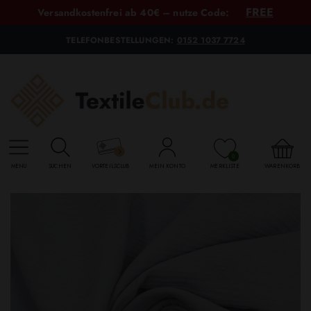
FREE
Versandkostenfrei ab 40€ – nutze Code:
TELEFONBESTELLUNGEN:
0152 1037 7724
0
MENU
SUCHEN
VORTEILSCLUB
MEIN KONTO
MERKLISTE
WARENKORB