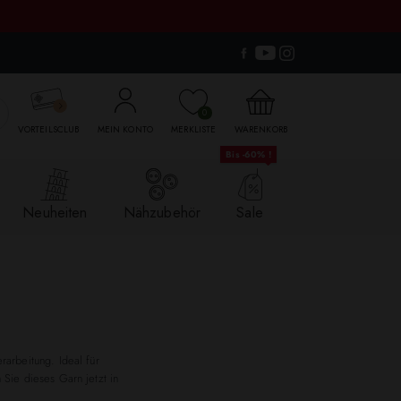

0
VORTEILSCLUB
MEIN KONTO
MERKLISTE
WARENKORB
Bis -60% !
Neuheiten
Nähzubehör
Sale
rarbeitung. Ideal für
 Sie dieses Garn jetzt in