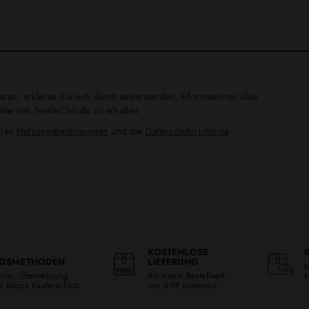
ren, erklären Sie sich damit einverstanden, Informationen über
te von TextileClub.de zu erhalten.
inen
Nutzungsbedingungen
und die
Datenschutzrichtlinie
.
KOSTENLOSE
GSMETHODEN
LIEFERUNG
b
larna, Überweisung.
Ab einem Bestellwert
K
ed Shops Käuferschutz
von 69€ kostenlos