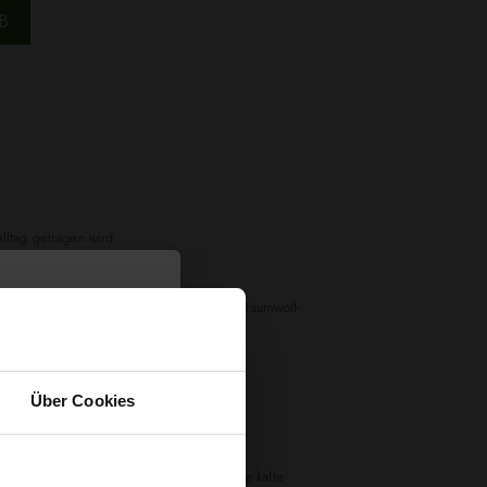
B
Alltag getragen wird.
erden.
Material besteht aus einer hochwertigen Baumwoll-
apazierfähig ist.
wendet werden.
Über Cookies
queme Hose aus YarnArt Jeans Garn.
ke aus YarnArt Jeans Garn, perfekt für die kalte