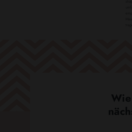
stra
umfa
emp
Masc
trag
Wie 
näch