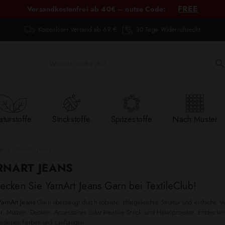
FREE
Versandkostenfrei ab 40€ – nutze Code:
Kostenloser Versand ab 69 €
30 Tage Widerrufsrecht
turstoffe
Strickstoffe
Spitzestoffe
Nach Muster
ln
YarnArt Jeans
RNART JEANS
ecken Sie YarnArt Jeans Garn bei TextileClub!
YarnArt Jeans
Garn überzeugt durch robuste, pflegeleichte Struktur und einfache Ve
r, Mützen, Decken, Accessoires oder kreative Strick- und Häkelprojekte. Entdecken
iedenen Farben und Lauflängen.