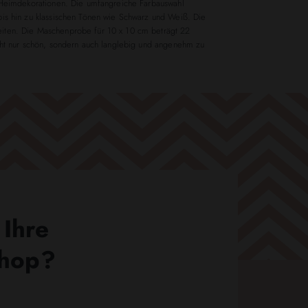
d Heimdekorationen. Die umfangreiche Farbauswahl
bis hin zu klassischen Tönen wie Schwarz und Weiß. Die
eiten. Die Maschenprobe für 10 x 10 cm beträgt 22
icht nur schön, sondern auch langlebig und angenehm zu
 Ihre
Shop?