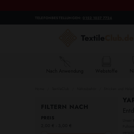
TELEFONBESTELLUNGEN:
0152 1037 7724
Nach Anwendung
Webstoffe
Na
Home
TextileClub
Nähzubehör
Stricken und Häke
YA
FILTERN NACH
Entd
PREIS
Unser
2,00 € - 3,00 €
Pullove
versch