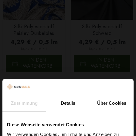
Silki Polyesterstoff
Silki Polyesterstoff
Paisley Dunkelblau
Schwarz
4,29 € / 0,5 lm
4,29 € / 0,5 lm
2
2
(5,72 € / 1m
)
(5,72 € / 1m
)
IN DEN
IN DEN
WARENKORB
WARENKORB
Zustimmung
Details
Über Cookies
Diese Webseite verwendet Cookies
Wir verwenden Cookies, um Inhalte und Anzeigen zu