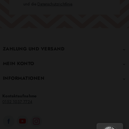
und die
Datenschutzrichtlinie
.
ZAHLUNG UND VERSAND

MEIN KONTO

INFORMATIONEN

Kontaktaufnahme
0152 1037 7724