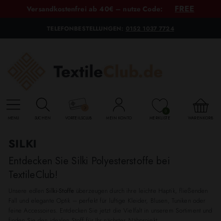
FREE
Versandkostenfrei ab 40€ – nutze Code:
TELEFONBESTELLUNGEN:
0152 1037 7724
0
MENU
SUCHEN
VORTEILSCLUB
MEIN KONTO
MERKLISTE
WARENKORB
SILKI
Entdecken Sie Silki Polyesterstoffe bei
TextileClub!
Unsere edlen
Silki-Stoffe
überzeugen durch ihre leichte Haptik, fließenden
Fall und elegante Optik – perfekt für luftige Kleider, Blusen, Tuniken oder
feine Accessoires. Entdecken Sie jetzt die Vielfalt in unserem Sortiment und
finden Sie den idealen Stoff für Ihr nächstes Nähprojekt.