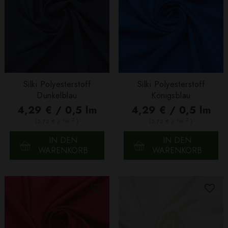
Silki Polyesterstoff
Silki Polyesterstoff
Dunkelblau
Königsblau
4,29 € / 0,5 lm
4,29 € / 0,5 lm
2
2
(5,72 € / 1m
)
(5,72 € / 1m
)
IN DEN
IN DEN
WARENKORB
WARENKORB