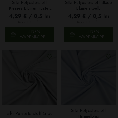
Silki Polyesterstoff
Silki Polyesterstoff Blaue
Kleines Blumenmuster
Blumen Gelb
Braun
4,29 € / 0,5 lm
4,29 € / 0,5 lm
2
2
(5,72 € / 1m
)
(5,72 € / 1m
)
IN DEN
IN DEN
WARENKORB
WARENKORB
Silki Polyesterstoff
Silki Polyesterstoff Grau
Himmelblau