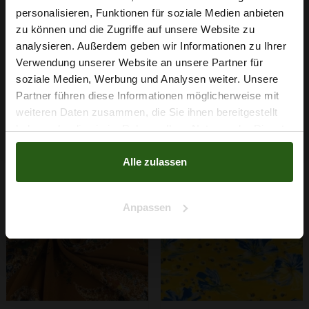
personalisieren, Funktionen für soziale Medien anbieten
Wie wäre es mit
zu können und die Zugriffe auf unsere Website zu
Silki Polyesterstoff
Silki Polyesterstoff
5 % Rabatt
analysieren. Außerdem geben wir Informationen zu Ihrer
Hellbeige
Oriental Rot
Verwendung unserer Website an unsere Partner für
auf deine erste Bestellung?
4,29 € / 0,5 lm
4,29 € / 0,5 lm
soziale Medien, Werbung und Analysen weiter. Unsere
2
2
(5,72 € / 1m
)
(5,72 € / 1m
)
Partner führen diese Informationen möglicherweise mit
Na klar!
IN DEN
IN DEN
weiteren Daten zusammen, die Sie ihnen bereitgestellt
WARENKORB
WARENKORB
haben oder die sie im Rahmen Ihrer Nutzung der Dienste
Nein, Danke
gesammelt haben.
Alle zulassen
Anpassen