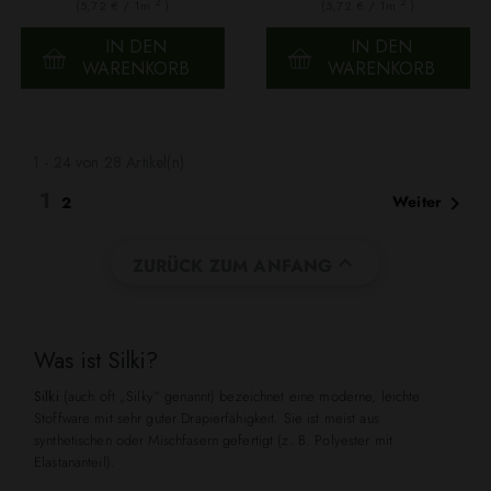
2
2
(5,72 € / 1m
)
(5,72 € / 1m
)
IN DEN
IN DEN
WARENKORB
WARENKORB
1 - 24 von 28 Artikel(n)
1

Weiter
2

ZURÜCK ZUM ANFANG
Was ist Silki?
Silki
(auch oft „Silky“ genannt) bezeichnet eine moderne, leichte
Stoffware mit sehr guter Drapierfähigkeit. Sie ist meist aus
synthetischen oder Mischfasern gefertigt (z. B. Polyester mit
Elastananteil).