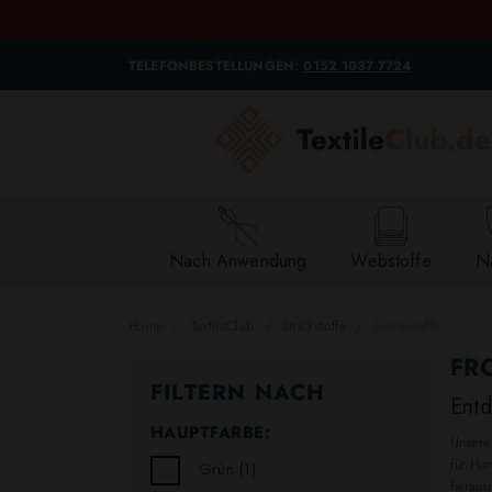
TELEFONBESTELLUNGEN:
0152 1037 7724
Nach Anwendung
Webstoffe
Na
Home
TextileClub
Strickstoffe
Frottestoffe
FR
FILTERN NACH
Entd
HAUPTFARBE:
Unsere
für Han
Grün
(1)
heraus