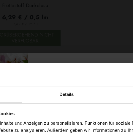
Frottestoff Dunkelosa
SCHNELLANSICHT
6,29 € / 0,5 lm
2
(7,62 € / 1m
)
ORÜBERGEHEND NICHT
VERFÜGBAR
4 von 4 Artikel(n)
tteestoff: Kuschelweich und saugfähig für Ihr Zuhause
Details
teestoff ist ein unverzichtbares Material in jedem Haushalt. Ob Handtücher, Bade
enehmes Gefühl auf der Haut und trocknet schnell.
Möchtest du dir
Cookies
genschaften von Frotteestoff:
5% Rabat
nhalte und Anzeigen zu personalisieren, Funktionen für soziale
Saugfähig:
Die Schlingenstruktur des Stoffes nimmt viel Feuchtigkeit auf und tr
Website zu analysieren. Außerdem geben wir Informationen zu I