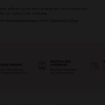
ren, erklären Sie sich damit einverstanden, Informationen über
te von TextileClub.de zu erhalten.
inen
Nutzungsbedingungen
und die
Datenschutzrichtlinie
.
KOSTENLOSE
GSMETHODEN
LIEFERUNG
b
larna, Überweisung.
Ab einem Bestellwert
K
ed Shops Käuferschutz
von 69€ kostenlos