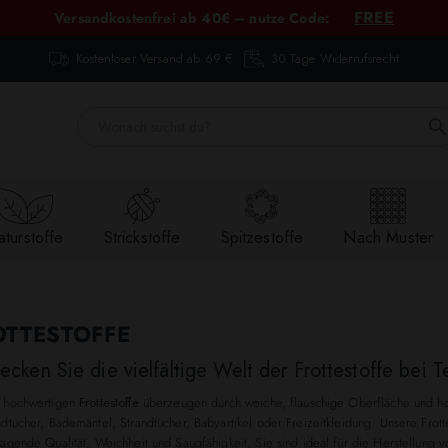
FREE
Versandkostenfrei ab 40€ – nutze Code:
Kostenloser Versand ab 69 €
30 Tage Widerrufsrecht
turstoffe
Strickstoffe
Spitzestoffe
Nach Muster
OTTESTOFFE
ecken Sie die vielfältige Welt der Frottestoffe bei T
 hochwertigen
Frottestoffe
überzeugen durch weiche, flauschige Oberfläche und ho
dtücher, Bademäntel, Strandtücher, Babyartikel oder Freizeitkleidung. Unsere Frott
ragende Qualität, Weichheit und Saugfähigkeit. Sie sind ideal für die Herstellung 