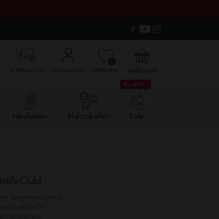

0
VORTEILSCLUB
MEIN KONTO
MERKLISTE
WARENKORB
Bis -60% !
Neuheiten
Nähzubehör
Sale
extileClub!
he Saugfähigkeit. Ideal
estoffe stehen für
von Handtüchern,