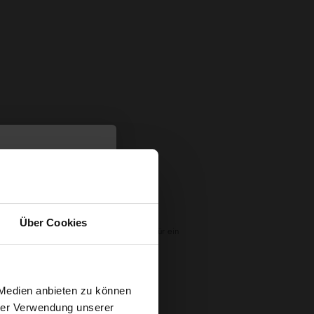
Über Cookies
mäntel oder Waschlappen – Frottee sorgt für ein
t
 Medien anbieten zu können
ocknet schnell.
hrer Verwendung unserer