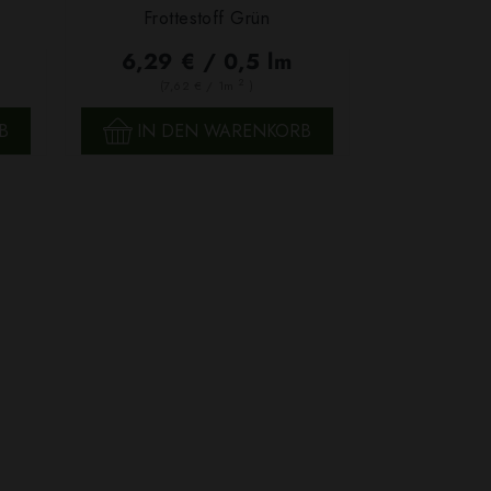
Frottestoff Grün
SCHNELLANSICHT
6,29 € / 0,5 lm
2
(7,62 € / 1m
)
B
IN DEN WARENKORB