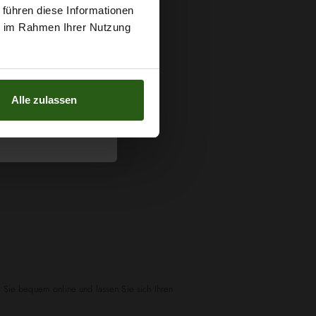
 führen diese Informationen
g sichern?
ie im Rahmen Ihrer Nutzung
n.
Alle zulassen
n Sie bequem online und lassen Sie sich Ihren