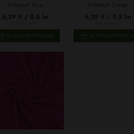
Frottestoff Rosa
Frottestoff Orange
SCHNELLANSICHT
SCHNELLANSICHT
6,29 € / 0,5 lm
6,29 € / 0,5 lm
2
2
(7,62 € / 1m
)
(7,62 € / 1m
)
IN DEN WARENKORB
IN DEN WARENKOR