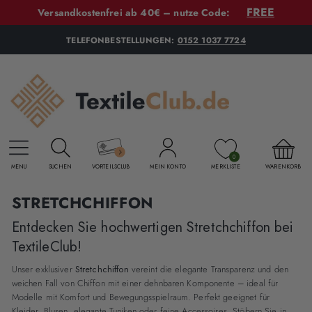
FREE
Versandkostenfrei ab 40€ – nutze Code:
TELEFONBESTELLUNGEN:
0152 1037 7724
0
MENU
SUCHEN
VORTEILSCLUB
MEIN KONTO
MERKLISTE
WARENKORB
STRETCHCHIFFON
Entdecken Sie hochwertigen Stretchchiffon bei
TextileClub!
Unser exklusiver
Stretchchiffon
vereint die elegante Transparenz und den
weichen Fall von Chiffon mit einer dehnbaren Komponente – ideal für
Modelle mit Komfort und Bewegungsspielraum. Perfekt geeignet für
Kleider, Blusen, elegante Tuniken oder feine Accessoires. Stöbern Sie in