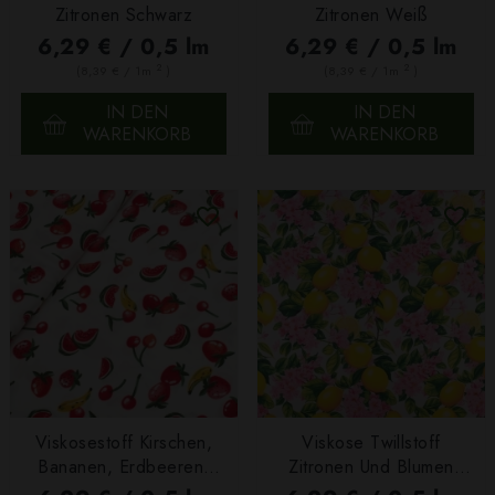
Zitronen Schwarz
Zitronen Weiß
6,29 € / 0,5 lm
6,29 € / 0,5 lm
2
2
(8,39 € / 1m
)
(8,39 € / 1m
)
IN DEN
IN DEN
WARENKORB
WARENKORB
Viskosestoff Kirschen,
Viskose Twillstoff
Bananen, Erdbeeren,
Zitronen Und Blumen
Wassermelonen Weiß
Weiß