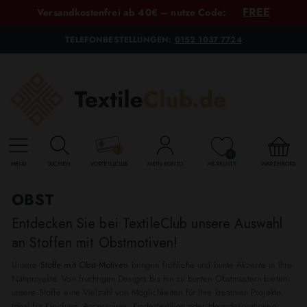
FREE
Versandkostenfrei ab 40€ – nutze Code:
TELEFONBESTELLUNGEN:
0152 1037 7724
0
MENU
SUCHEN
VORTEILSCLUB
MEIN KONTO
MERKLISTE
WARENKORB
OBST
Entdecken Sie bei TextileClub unsere Auswahl
an Stoffen mit Obstmotiven!
Unsere
Stoffe mit Obst-Motiven
bringen fröhliche und bunte Akzente in Ihre
Nähprojekte. Von fruchtigen Designs bis hin zu bunten Obstmustern bieten
unsere Stoffe eine Vielzahl von Möglichkeiten für Ihre kreativen Projekte.
Ideal für Kleidung, Accessoires, Kindertextilien oder Heimdekorationen.