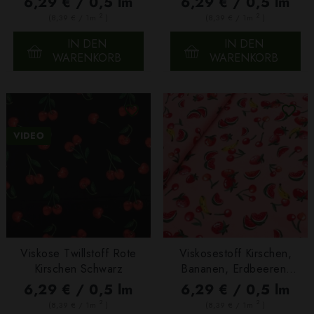
6,29 € / 0,5 lm
6,29 € / 0,5 lm
2
2
(8,39 € / 1m
)
(8,39 € / 1m
)
IN DEN
IN DEN
WARENKORB
WARENKORB
VIDEO
Viskose Twillstoff Rote
Viskosestoff Kirschen,
Kirschen Schwarz
Bananen, Erdbeeren,
Wassermelonen Pfirsich
6,29 € / 0,5 lm
6,29 € / 0,5 lm
2
2
(8,39 € / 1m
)
(8,39 € / 1m
)