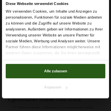
WARENKORB
Diese Webseite verwendet Cookies
Wir verwenden Cookies, um Inhalte und Anzeigen zu
personalisieren, Funktionen für soziale Medien anbieten
Wie wäre es mit
1 - 7 von 7 Artikel(n)
zu können und die Zugriffe auf unsere Website zu
5 % Rabatt
analysieren. Außerdem geben wir Informationen zu Ihrer
Verwendung unserer Website an unsere Partner für
auf deine erste Bestellung?

ZURÜCK ZUM ANFANG
soziale Medien, Werbung und Analysen weiter. Unsere
Partner führen diese Informationen möglicherweise mit
Na klar!
weiteren Daten zusammen, die Sie ihnen bereitgestellt
Stoffe mit Obst-Motiven – Bunte Designs für
haben oder die sie im Rahmen Ihrer Nutzung der Dienste
Nein, Danke
kreative Projekte
gesammelt haben.
Alle zulassen
Die Kategorie
Obst
umfasst Stoffe mit fruchtigen Mustern wie Äpfel,
Kirschen, Erdbeeren und weitere Obst-Motive. Diese Stoffe eignen
sich hervorragend für Kleidung, Accessoires, Kindertextilien oder
Anpassen
kreative Dekorationen, die Farbe und Lebensfreude ausstrahlen.
Eigenschaften unserer Obst-Stoffe
Fröhliche Muster – Obstmotive in verschiedenen Farben,