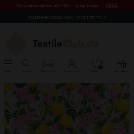
FREE
Versandkostenfrei ab 40€ – nutze Code:
TELEFONBESTELLUNGEN:
0152 1037 7724
0
MENU
SUCHEN
VORTEILSCLUB
MEIN KONTO
MERKLISTE
WARENKORB