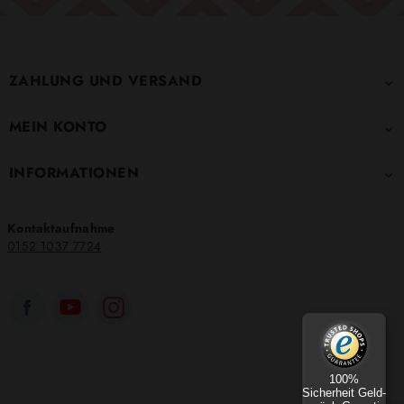
ZAHLUNG UND VERSAND

MEIN KONTO

INFORMATIONEN

Kontaktaufnahme
0152 1037 7724
100%
Sicherheit Geld-