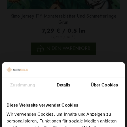
Kimo Jersey ITY Monsterablätter Und Schmetterlinge
Grün
7,29 € / 0,5 lm
2
(9,72 € / 1m
)
IN DEN WARENKORB
Zustimmung
Details
Über Cookies
Diese Webseite verwendet Cookies
Wir verwenden Cookies, um Inhalte und Anzeigen zu
personalisieren, Funktionen für soziale Medien anbieten
Wie wäre es mit