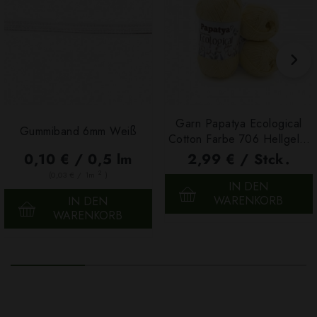
Garn Papatya Ecological
Gummiband 6mm Weiß
Cotton Farbe 706 Hellgelb,
100g
0,10 € / 0,5 lm
2,99 € / Stck.
2
(0,03 € / 1m
)
IN DEN
WARENKORB
IN DEN
WARENKORB