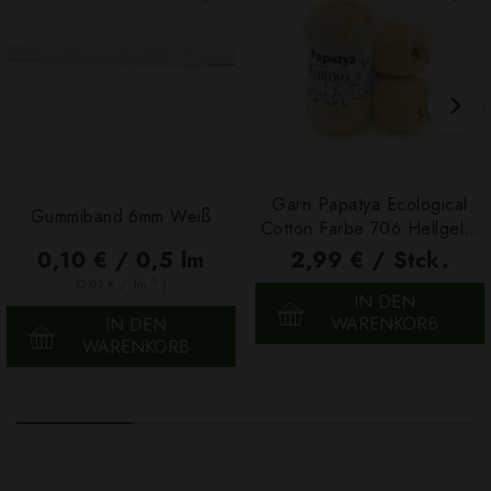
Garn Papatya Ecological
Gummiband 6mm Weiß
Cotton Farbe 706 Hellgelb,
100g
0,10 € / 0,5 lm
2,99 € / Stck.
2
(0,03 € / 1m
)
IN DEN
WARENKORB
IN DEN
WARENKORB