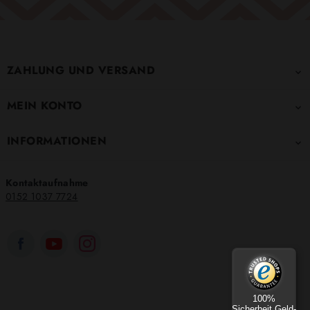
ZAHLUNG UND VERSAND

MEIN KONTO

INFORMATIONEN

Kontaktaufnahme
0152 1037 7724
100%
Sicherheit Geld-