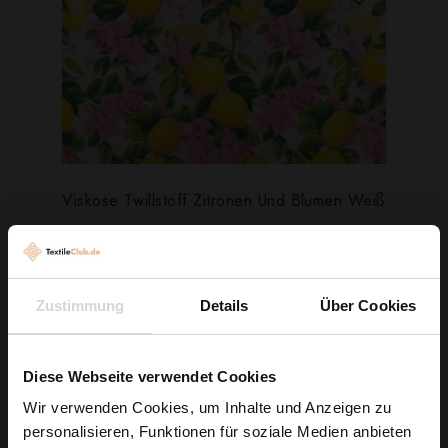
Viskose Twillstoff Zitronen Und Blumen Weiß
6,29 € / 0,5 lm
2
(8,39 € / 1m
)
IN DEN WARENKORB
Zustimmung
Details
Über Cookies
Diese Webseite verwendet Cookies
Wir verwenden Cookies, um Inhalte und Anzeigen zu
personalisieren, Funktionen für soziale Medien anbieten