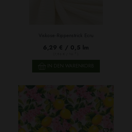
Viskose-Rippenstrick Ecru
6,29 € / 0,5 lm
2
(7,86 € / 1m
)
IN DEN WARENKORB