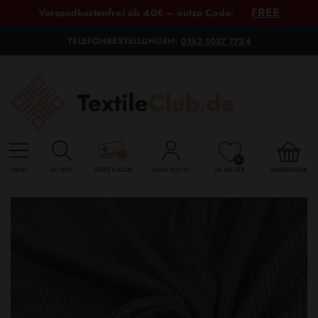
FREE
Versandkostenfrei ab 40€ – nutze Code:
TELEFONBESTELLUNGEN:
0152 1037 7724
0
MENU
SUCHEN
VORTEILSCLUB
MEIN KONTO
MERKLISTE
WARENKORB