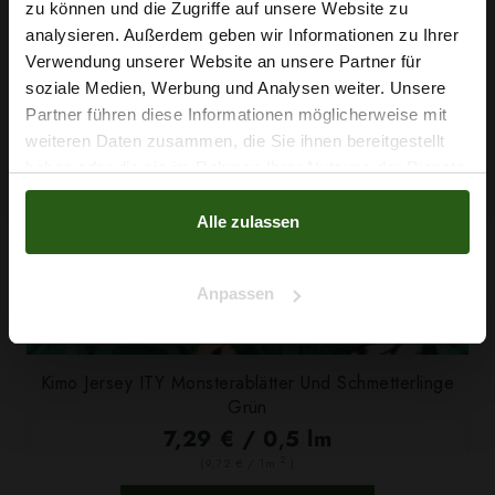
Wie wäre es mit
zu können und die Zugriffe auf unsere Website zu
5 % Rabatt
analysieren. Außerdem geben wir Informationen zu Ihrer
Verwendung unserer Website an unsere Partner für
auf deine erste Bestellung?
soziale Medien, Werbung und Analysen weiter. Unsere
Partner führen diese Informationen möglicherweise mit
Na klar!
weiteren Daten zusammen, die Sie ihnen bereitgestellt
haben oder die sie im Rahmen Ihrer Nutzung der Dienste
Nein, Danke
gesammelt haben.
Alle zulassen
Anpassen
Kimo Jersey ITY Monsterablätter Und Schmetterlinge
Grün
7,29 € / 0,5 lm
2
(9,72 € / 1m
)