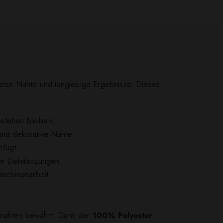
zise Nähte und langlebige Ergebnisse. Dieses
estehen bleiben.
und dekorative Nähte.
nfügt.
 Detailsitzungen.
aschinenarbeit.
ppnähten bewährt. Dank der
100% Polyester
-