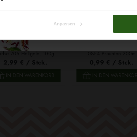
Na klar!
Anpassen
Nein, Danke
 Papatya Ecological Cotton
Faden Ariadna TALIA 120 
arbe 706 Hellgelb, 100g
0854 Braunton 200m
2,99 € / Stck.
0,99 € / Stck.
SCHNELLANSICHT
SCHNELLANSICHT
IN DEN WARENKORB
IN DEN WARENKO