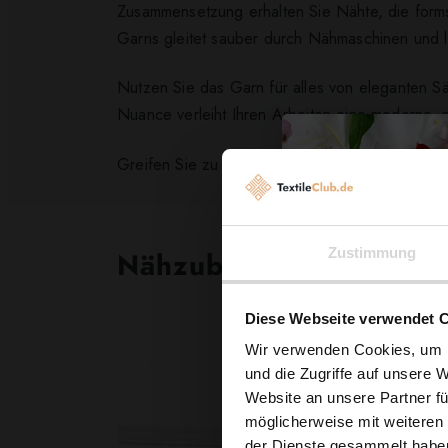
Zusammensetzung erhalten Sie Nähte, die forms
Garns gleitet sauber durch Nähmaschinen und 
Nutzen Sie das Garn für alles von eleganten S
Nuance verleiht Ihren Arbeiten eine moderne, 
Greifen Sie zu und bringen Sie Ihre Nähprojekt
Zustimmung
Nähzubehör, das begeist
Diese Webseite verwendet 
Wir verwenden Cookies, um I
und die Zugriffe auf unsere 
Website an unsere Partner fü
möglicherweise mit weiteren
der Dienste gesammelt habe