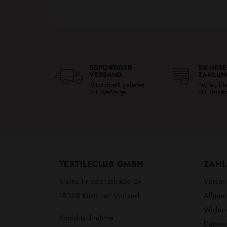
SOFORTIGER
SICHERE
VERSAND
ZAHLUN
Blitzschnell geliefert:
PayPal, K
2-4 Werktage
Mit Trust
TEXTILECLUB GMBH
ZAHL
Kleine Friedensstraβe 24
Versan
15328 Küstriner Vorland
Allgem
Widerr
Kontaktaufnahme
Datens