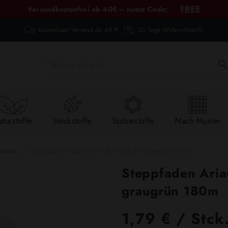
FREE
Versandkostenfrei ab 40€ – nutze Code:
Kostenloser Versand ab 69 €
30 Tage Widerrufsrecht
turstoffe
Strickstoffe
Spitzestoffe
Nach Muster
erfäden
Steppfaden Ariadna TITAN 80 Farbe 2740 graugrün 180m
Steppfaden Ari
graugrün 180m
1,79 € / Stck