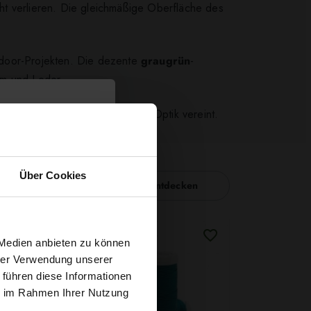
ht verlieren. Die gleichmäßige Oberfläche des
tdoor-Projekten. Die dezente
graugrün
-
im und Leder.
ielseitigkeit und ansprechende Optik vereint.
Über Cookies
Nähzubehör entdecken
t
 Medien anbieten zu können
hrer Verwendung unserer
 führen diese Informationen
g sichern?
ie im Rahmen Ihrer Nutzung