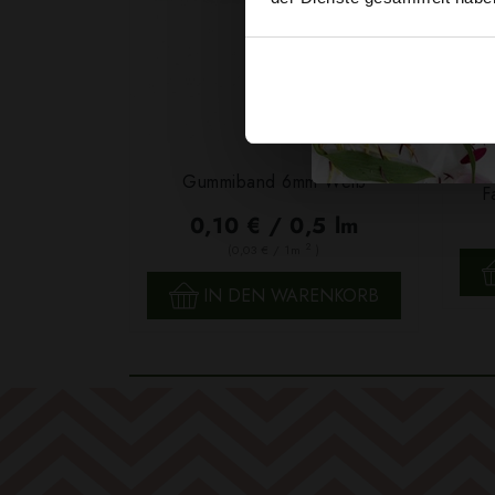
Garn
Gummiband 6mm Weiß
F
0,10 € / 0,5 lm
2
(0,03 € / 1m
)
SCHNELLANSICHT
IN DEN WARENKORB