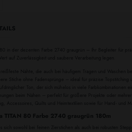
TAILS
0 in der dezenten Farbe 2740 graugrün – Ihr Begleiter für prä
Wert auf Zuverlässigkeit und saubere Verarbeitung legen.
, reißfeste Nähte, die auch bei häufigem Tragen und Waschen b
bere Stiche ohne Fadensprünge – ideal für präzise Topstitching 
aufdringlicher Ton, der sich mühelos in viele Farbkombinationen ei
ungen beim Nähen – perfekt für größere Projekte oder mehrere
ung, Accessoires, Quilts und Heimtextilien sowie für Hand- und M
dna TITAN 80 Farbe 2740 graugrün 180m
s sich sowohl bei feinen Zierstichen als auch bei robusten Ste