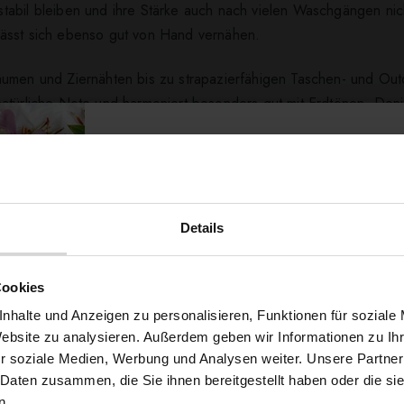
tabil bleiben und ihre Stärke auch nach vielen Waschgängen nic
lässt sich ebenso gut von Hand vernähen.
äumen und Ziernähten bis zu strapazierfähigen Taschen- und Ou
natürliche Note und harmoniert besonders gut mit Erdtönen, Den
e auf das nächste Level – mit einem Garn, das Zuverlässigkeit, V
Details
ert ...
Möchtest du dir
Cookies
5% Rabat
nhalte und Anzeigen zu personalisieren, Funktionen für soziale
Website zu analysieren. Außerdem geben wir Informationen zu I
r soziale Medien, Werbung und Analysen weiter. Unsere Partner
auf deine erste Bestellun
 Daten zusammen, die Sie ihnen bereitgestellt haben oder die s
n.