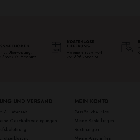
KOSTENLOSE
GSMETHODEN
LIEFERUNG
b
larna, Überweisung.
Ab einem Bestellwert
K
ed Shops Käuferschutz
von 69€ kostenlos
UNG UND VERSAND
MEIN KONTO
d & Lieferzeit
Persönliche Infos
eine Geschäftsbedingungen
Meine Bestellungen
ufsbelehrung
Rechnungen
chutzerklärung
Meine Anschriften