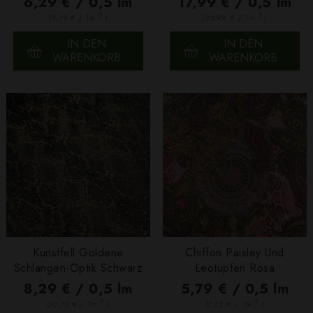
6,29 € / 0,5 lm
17,99 € / 0,5 lm
2
2
(8,39 € / 1m
)
(23,99 € / 1m
)
IN DEN
IN DEN
WARENKORB
WARENKORB
Kunstfell Goldene
Chiffon Paisley Und
Schlangen-Optik Schwarz
Leotupfen Rosa
8,29 € / 0,5 lm
5,79 € / 0,5 lm
2
2
(10,70 € / 1m
)
(7,72 € / 1m
)