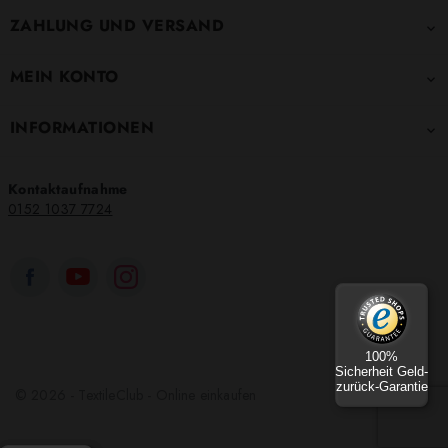
ZAHLUNG UND VERSAND

MEIN KONTO

INFORMATIONEN

Kontaktaufnahme
0152 1037 7724
100%
Sicherheit Geld-
zurück-Garantie
© 2026 - TextileClub - Online einkaufen