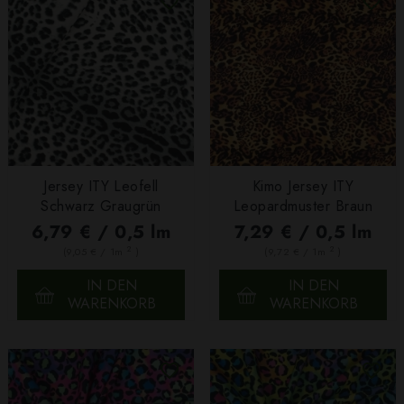
Jersey ITY Leofell
Kimo Jersey ITY
Schwarz Graugrün
Leopardmuster Braun
6,79 € / 0,5 lm
7,29 € / 0,5 lm
2
2
(9,05 € / 1m
)
(9,72 € / 1m
)
IN DEN
IN DEN
WARENKORB
WARENKORB