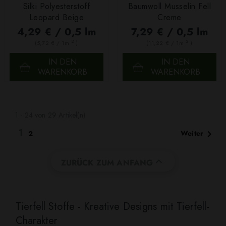
Silki Polyesterstoff
Baumwoll Musselin Fell
Leopard Beige
Creme
4,29 € / 0,5 lm
7,29 € / 0,5 lm
2
2
(5,72 € / 1m
)
(11,22 € / 1m
)
IN DEN
IN DEN
WARENKORB
WARENKORB
1 - 24 von 29 Artikel(n)
1

Weiter
2

ZURÜCK ZUM ANFANG
Tierfell Stoffe - Kreative Designs mit Tierfell-
Charakter