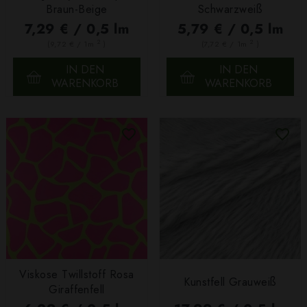
Braun-Beige
Schwarzweiß
7,29 € / 0,5 lm
5,79 € / 0,5 lm
2
2
(9,72 € / 1m
)
(7,72 € / 1m
)
IN DEN
IN DEN
WARENKORB
WARENKORB
Viskose Twillstoff Rosa
Kunstfell Grauweiß
Giraffenfell