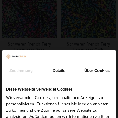
Schwerer French Terry
Schwerer French Terry
Leomuster Rosa
Leomuster Gelb
9,79 € / 0,5 lm
9,79 € / 0,5 lm
2
2
(13,05 € / 1m
)
(13,05 € / 1m
)
Zustimmung
Details
Über Cookies
IN DEN
IN DEN
WARENKORB
WARENKORB
Diese Webseite verwendet Cookies
Wir verwenden Cookies, um Inhalte und Anzeigen zu
personalisieren, Funktionen für soziale Medien anbieten
Wie wäre es mit
zu können und die Zugriffe auf unsere Website zu
5 % Rabatt
analysieren. Außerdem geben wir Informationen zu Ihrer