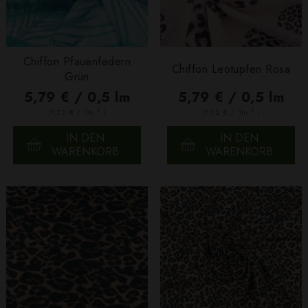
Chiffon Pfauenfedern
Chiffon Leotupfen Rosa
Grün
5,79 € / 0,5 lm
5,79 € / 0,5 lm
2
2
(7,72 € / 1m
)
(7,72 € / 1m
)
IN DEN
IN DEN
WARENKORB
WARENKORB