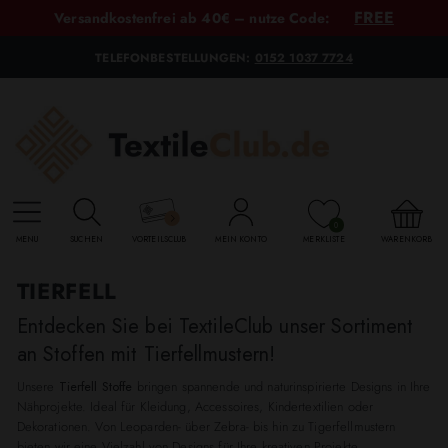
FREE
Versandkostenfrei ab 40€ – nutze Code:
TELEFONBESTELLUNGEN:
0152 1037 7724
0
MENU
SUCHEN
VORTEILSCLUB
MEIN KONTO
MERKLISTE
WARENKORB
TIERFELL
Entdecken Sie bei TextileClub unser Sortiment
an Stoffen mit Tierfellmustern!
Unsere
Tierfell Stoffe
bringen spannende und naturinspirierte Designs in Ihre
Nähprojekte. Ideal für Kleidung, Accessoires, Kindertextilien oder
Dekorationen. Von Leoparden- über Zebra- bis hin zu Tigerfellmustern
bieten wir eine Vielzahl von Designs für Ihre kreativen Projekte.