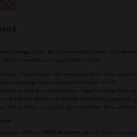
TAILS
minine,
luftige
Looks, die leicht und elegant fallen. Der halbtran
deal für verspielte und zugleich edle Entwürfe.
tige Blusen, Sommerkleider oder mehrlagige Röcke ohne zu besch
 eine hochwertige Optik und schmeichelt jedem Schnitt.
ualität ist anti-pilling und knitterarm – ideal für häufige Nutzun
arenz und Muster (Punkte und dezente Tierakzente) eignen sich 
a. 150 cm Breite und rund 70 g/m² verarbeiten Sie es effizient
rosa
auchzarter Stoff aus
100% Polyester
, der sich durch einen wei