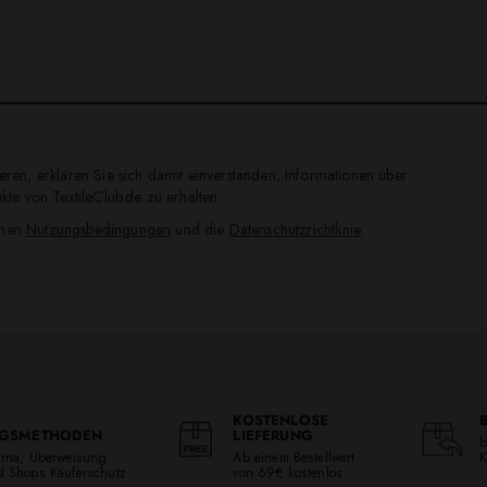
ren, erklären Sie sich damit einverstanden, Informationen über
te von TextileClub.de zu erhalten.
inen
Nutzungsbedingungen
und die
Datenschutzrichtlinie
.
KOSTENLOSE
GSMETHODEN
LIEFERUNG
b
larna, Überweisung.
Ab einem Bestellwert
K
ed Shops Käuferschutz
von 69€ kostenlos