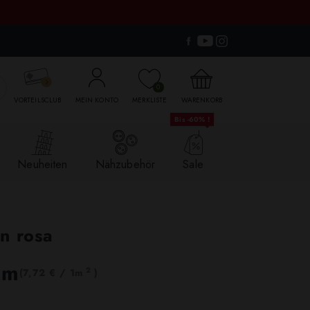

0
VORTEILSCLUB
MEIN KONTO
MERKLISTE
WARENKORB
Bis -60% !
Neuheiten
Nähzubehör
Sale
n rosa
lm
2
(7,72 € / 1m
)