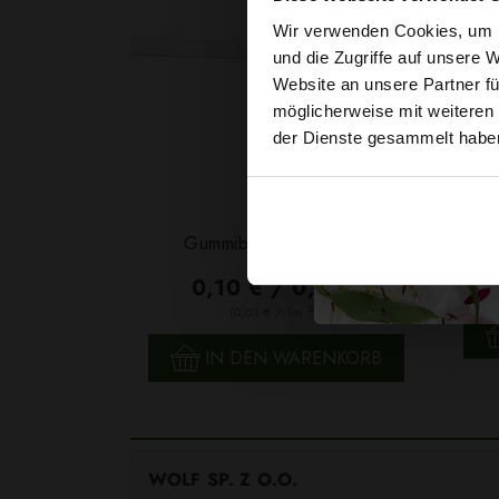
Wir verwenden Cookies, um I
und die Zugriffe auf unsere 
Website an unsere Partner fü
möglicherweise mit weiteren
der Dienste gesammelt habe
Garn
Gummiband 6mm Weiß
F
0,10 € / 0,5 lm
2
(0,03 € / 1m
)
SCHNELLANSICHT
IN DEN WARENKORB
WOLF SP. Z O.O.