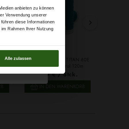
t
 Medien anbieten zu können
hrer Verwendung unserer
 führen diese Informationen
g sichern?
ie im Rahmen Ihrer Nutzung
Alle zulassen
Farbe
Ledergarn Ariadna TITAN 60E
Garn Papat
Farbe 2580 Petrol 120m
We
1,79 € / Stck.
4,7
SCHNELLANSICHT
SCH
RB
IN DEN WARENKORB
IN