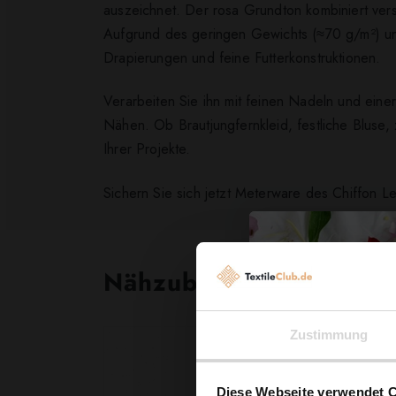
auszeichnet. Der rosa Grundton kombiniert ver
Aufgrund des geringen Gewichts (≈70 g/m²) und
Drapierungen und feine Futterkonstruktionen.
Verarbeiten Sie ihn mit feinen Nadeln und einer
Nähen. Ob Brautjungfernkleid, festliche Bluse,
Ihrer Projekte.
Sichern Sie sich jetzt Meterware des Chiffon L
Nähzubehör, das begeist
Zustimmung
Diese Webseite verwendet 