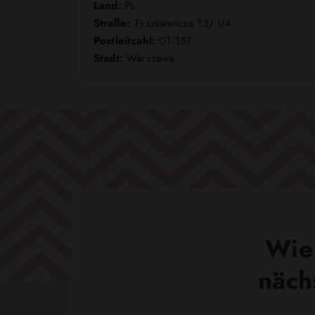
Land:
PL
Straße:
Tyszkiewicza 13/ U4
Postleitzahl:
01-157
Stadt:
Warszawa
Wie 
näch