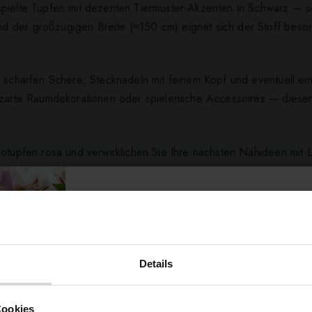
spielte Tupfen mit dezenten Tiermuster-Akzenten in Schwarz — 
 der großzügigen Breite (≈150 cm) eignet sich der Stoff beson
 scharfen Schere; Stecknadeln mit feinem Kopf und eventuell ein 
 zarte Raumdekorationen oder spielerische Accessoires — dieser
eotupfen rosa und verwirklichen Sie Ihre nächsten Nähideen mit L
ert ...
Details
Möchtest du dir
Cookies