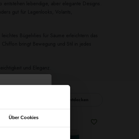
so entstehen lebendige, aber elegante Designs.
ders gut für Lagenlooks, Volants,
leichtes Bügelvlies für Säume erleichtern das
 Chiffon bringt Bewegung und Stil in jedes
eichtigkeit und Eleganz.
Nähzubehör entdecken
Über Cookies