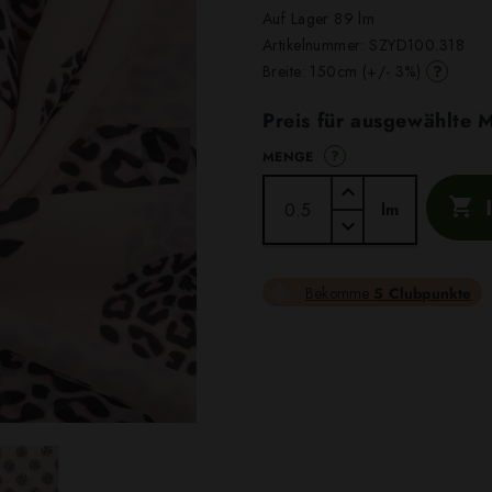
Auf Lager 89 lm
Artikelnummer:
SZYD100.318
?
Breite: 150cm (+/- 3%)
Preis für ausgewählte
?
MENGE

lm
Bekomme
5 Clubpunkte