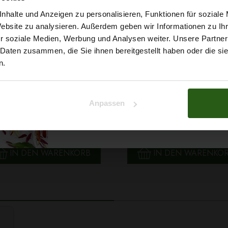
5% Rabat
nhalte und Anzeigen zu personalisieren, Funktionen für soziale
Website zu analysieren. Außerdem geben wir Informationen zu I
r soziale Medien, Werbung und Analysen weiter. Unsere Partner
auf deine erste Bestellun
 Daten zusammen, die Sie ihnen bereitgestellt haben oder die s
n.
Na klar!
Anpassen
 Papatya Ecological Cotton
Faden Ariadna TALIA 120 
Nein, Danke
arbe 706 Hellgelb, 100g
0854 Braunton 200m
2,99 € / Stck.
0,99 € / Stck.
SCHNELLANSICHT
SCHNELLANSICHT
IN DEN WARENKORB
IN DEN WARENKO