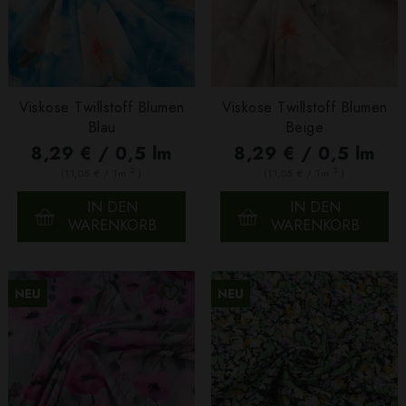
Viskose Twillstoff Blumen
Viskose Twillstoff Blumen
Blau
Beige
8,29 € / 0,5 lm
8,29 € / 0,5 lm
2
2
(11,05 € / 1m
)
(11,05 € / 1m
)
IN DEN
IN DEN
WARENKORB
WARENKORB
NEU
NEU