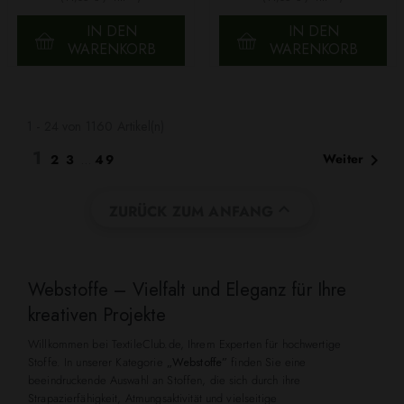
IN DEN
IN DEN
WARENKORB
WARENKORB
1 - 24 von 1160 Artikel(n)
1

Weiter
2
3
…
49

ZURÜCK ZUM ANFANG
Webstoffe – Vielfalt und Eleganz für Ihre
kreativen Projekte
Willkommen bei TextileClub.de, Ihrem Experten für hochwertige
Stoffe. In unserer Kategorie
„Webstoffe”
finden Sie eine
beeindruckende Auswahl an Stoffen, die sich durch ihre
Strapazierfähigkeit, Atmungsaktivität und vielseitige