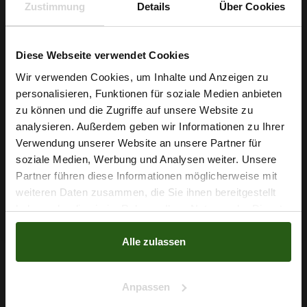
Zustimmung
Details
Über Cookies
Rosa Viskosestoff Mit
Viskosestoff Mit Blumen
Blumenmuster
Blau
Diese Webseite verwendet Cookies
8,29 € / 0,5 lm
8,29 € / 0,5 lm
Wir verwenden Cookies, um Inhalte und Anzeigen zu
2
2
(11,05 € / 1m
)
(11,05 € / 1m
)
personalisieren, Funktionen für soziale Medien anbieten
IN DEN
IN DEN
Wie wäre es mit
zu können und die Zugriffe auf unsere Website zu
WARENKORB
WARENKORB
5 % Rabatt
analysieren. Außerdem geben wir Informationen zu Ihrer
Verwendung unserer Website an unsere Partner für
auf deine erste Bestellung?
soziale Medien, Werbung und Analysen weiter. Unsere
NEU
NEU
Partner führen diese Informationen möglicherweise mit
Na klar!
weiteren Daten zusammen, die Sie ihnen bereitgestellt
haben oder die sie im Rahmen Ihrer Nutzung der Dienste
Nein, Danke
gesammelt haben.
Alle zulassen
Anpassen