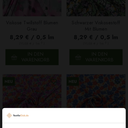
Viskose Twillstoff Blumen
Schwarzer Viskosestoff
Grau
Mit Blumen
8,29 € / 0,5 lm
8,29 € / 0,5 lm
2
2
(11,05 € / 1m
)
(11,05 € / 1m
)
IN DEN
IN DEN
WARENKORB
WARENKORB
NEU
NEU