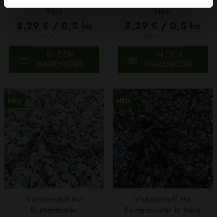
Viskosestoff Mit Blumen
Viskosestoff Mit Blumen
Rosa
Navy
8,29 € / 0,5 lm
8,29 € / 0,5 lm
2
2
(11,05 € / 1m
)
(11,05 € / 1m
)
IN DEN
IN DEN
WARENKORB
WARENKORB
NEU
NEU
Viskosestoff Mit
Viskosestoff Mit
Blumenmuster
Blumenmuster In Navy