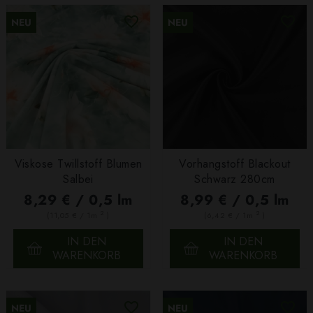
NEU
NEU
Viskose Twillstoff Blumen
Vorhangstoff Blackout
Salbei
Schwarz 280cm
8,29 € / 0,5 lm
8,99 € / 0,5 lm
2
2
(11,05 € / 1m
)
(6,42 € / 1m
)
IN DEN
IN DEN
WARENKORB
WARENKORB
NEU
NEU