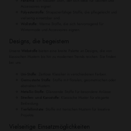
Panama:
Ein robuster Stoff, der sich ideal für Taschen und
Accessoires eignet.
Polyesterstoffe:
Strapazierfähige Stoffe, die pflegeleicht und
vielseitig einsetzbar sind.
Wollstoffe:
Warme Stoffe, die sich hervorragend für
Wintermode und Accessoires eignen.
Designs, die begeistern
Unsere
Webstoffe
bieten eine breite Palette an Designs, die von
klassischen Mustern bis hin zu modernen Trends reichen. Sie finden
bei uns:
Uni-Stoffe:
Zeitlose Klassiker in verschiedenen Farben.
Gemusterte Stoffe:
Stoffe mit floralen, geometrischen oder
abstrakten Mustern.
Metallic-Stoffe:
Glänzende Stoffe für besondere Anlässe.
Streifen- und Karostoffe:
Klassische Muster für elegante
Bekleidung.
Tierfellimitate:
Stoffe mit tierischen Mustern für kreative
Projekte.
Vielseitige Einsatzmöglichkeiten