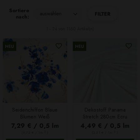
Sortiere
auswählen
FILTER
nach:
1 - 24 von 1160 Artikel(n)
NEU
NEU
Seidenchiffon Blaue
Dekostoff Panama
Blumen Weiß
Stretch 280cm Ecru
7,29 € / 0,5 lm
4,49 € / 0,5 lm
2
2
(9,72 € / 1m
)
(3,21 € / 1m
)