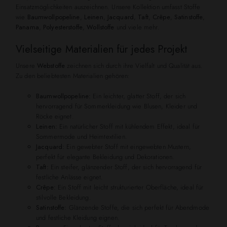
Einsatzmöglichkeiten auszeichnen. Unsere Kollektion umfasst Stoffe
wie
Baumwollpopeline
,
Leinen
,
Jacquard
,
Taft
,
Crêpe
,
Satinstoffe
,
Panama
,
Polyesterstoffe
,
Wollstoffe
und viele mehr.
Vielseitige Materialien für jedes Projekt
Unsere
Webstoffe
zeichnen sich durch ihre Vielfalt und Qualität aus.
Zu den beliebtesten Materialien gehören:
Baumwollpopeline:
Ein leichter, glatter Stoff, der sich
hervorragend für Sommerkleidung wie Blusen, Kleider und
Röcke eignet.
Leinen:
Ein natürlicher Stoff mit kühlendem Effekt, ideal für
Sommermode und Heimtextilien.
Jacquard:
Ein gewebter Stoff mit eingewebten Mustern,
perfekt für elegante Bekleidung und Dekorationen.
Taft:
Ein steifer, glänzender Stoff, der sich hervorragend für
festliche Anlässe eignet.
Crêpe:
Ein Stoff mit leicht strukturierter Oberfläche, ideal für
stilvolle Bekleidung.
Satinstoffe:
Glänzende Stoffe, die sich perfekt für Abendmode
und festliche Kleidung eignen.