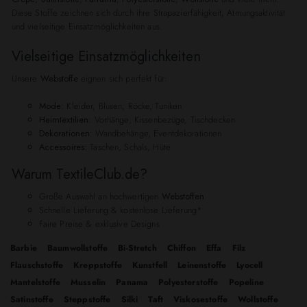
Diese Stoffe zeichnen sich durch ihre Strapazierfähigkeit, Atmungsaktivität
und vielseitige Einsatzmöglichkeiten aus.
Vielseitige Einsatzmöglichkeiten
Unsere
Webstoffe
eignen sich perfekt für:
Mode:
Kleider, Blusen, Röcke, Tuniken
Heimtextilien:
Vorhänge, Kissenbezüge, Tischdecken
Dekorationen:
Wandbehänge, Eventdekorationen
Accessoires:
Taschen, Schals, Hüte
Warum TextileClub.de?
Große Auswahl an hochwertigen
Webstoffen
Schnelle Lieferung & kostenlose Lieferung*
Faire Preise & exklusive Designs
Barbie
Baumwollstoffe
Bi-Stretch
Chiffon
Effa
Filz
Flauschstoffe
Kreppstoffe
Kunstfell
Leinenstoffe
Lyocell
Mantelstoffe
Musselin
Panama
Polyesterstoffe
Popeline
Satinstoffe
Steppstoffe
Silki
Taft
Viskosestoffe
Wollstoffe