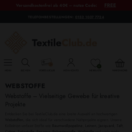
FREE
Versandkostenfrei ab 40€ – nutze Code:
TELEFONBESTELLUNGEN:
0152 1037 7724
0
MENU
SUCHEN
VORTEILSCLUB
MEIN KONTO
MERKLISTE
WARENKORB
WEBSTOFFE
Webstoffe – Vielseitige Gewebe für kreative
Projekte
Entdecken Sie bei TextileClub.de eine breite Auswahl an hochwertigen
Webstoffen
, die sich ideal für verschiedene Nähprojekte eignen. Unsere
Kollektion umfasst Stoffe wie
Baumwollpopeline
,
Leinen
,
Jacquard
,
Taft
,
Crêpe
,
Satinstoffe
,
Panama
,
Polyesterstoffe
,
Wollstoffe
und viele mehr.