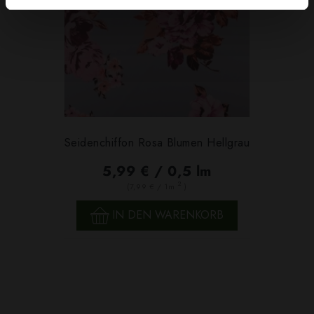
Seidenchiffon Rosa Blumen Hellgrau
5,99 € / 0,5 lm
2
(7,99 € / 1m
)
IN DEN WARENKORB