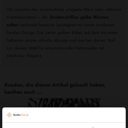
Ob romantisches Sommerkleid, elegante Bluse oder exklusive
Eventdekoration – der
Seidenchiffon gelbe Blumen
salbei
verbindet luxuriöse Leichtigkeit mit einem modernen
floralen Design. Die zarten gelben Blüten auf dem dezenten
Salbeiton setzen stilvolle Akzente und machen diesen Stoff
zur idealen Wahl für anspruchsvolle Nähprojekte mit
natürlicher Eleganz.
Kunden, die diesen Artikel gekauft haben,
kauften auch ...