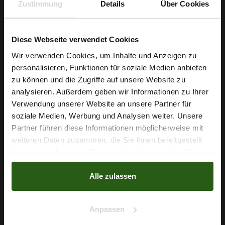
Zustimmung
Details
Über Cookies
Diese Webseite verwendet Cookies
Wir verwenden Cookies, um Inhalte und Anzeigen zu
personalisieren, Funktionen für soziale Medien anbieten
Wie wäre es mit
zu können und die Zugriffe auf unsere Website zu
5 % Rabatt
Stretch Satin Zebra Schwarzweiß
analysieren. Außerdem geben wir Informationen zu Ihrer
Verwendung unserer Website an unsere Partner für
auf deine erste Bestellung?
5,79 € / 0,5 lm
soziale Medien, Werbung und Analysen weiter. Unsere
2
(7,72 € / 1m
)
Partner führen diese Informationen möglicherweise mit
Na klar!
weiteren Daten zusammen, die Sie ihnen bereitgestellt
IN DEN WARENKORB
haben oder die sie im Rahmen Ihrer Nutzung der Dienste
Nein, Danke
gesammelt haben.
Alle zulassen
Anpassen