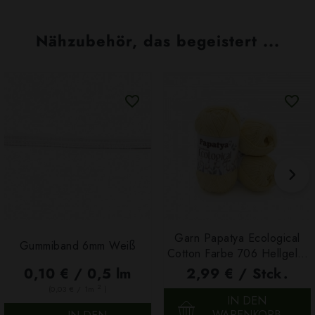
Nähzubehör, das begeistert ...
Garn Papatya Ecological
Gummiband 6mm Weiß
Cotton Farbe 706 Hellgelb,
100g
0,10 € / 0,5 lm
2,99 € / Stck.
2
(0,03 € / 1m
)
IN DEN
WARENKORB