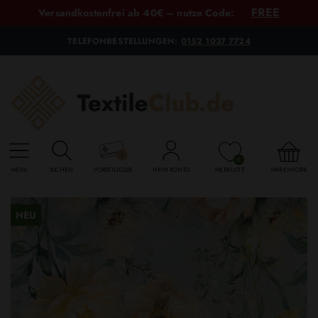
FREE
Versandkostenfrei ab 40€ – nutze Code:
TELEFONBESTELLUNGEN:
0152 1037 7724
0
MENU
SUCHEN
VORTEILSCLUB
MEIN KONTO
MERKLISTE
WARENKORB
NEU