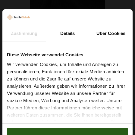
Viskose-Rippenstrick Schwarz
Zustimmung
Details
Über Cookies
6,29 € / 0,5 lm
2
(7,86 € / 1m
)
Diese Webseite verwendet Cookies
IN DEN WARENKORB
Wir verwenden Cookies, um Inhalte und Anzeigen zu
personalisieren, Funktionen für soziale Medien anbieten
Wie wäre es mit
zu können und die Zugriffe auf unsere Website zu
5 % Rabatt
analysieren. Außerdem geben wir Informationen zu Ihrer
Verwendung unserer Website an unsere Partner für
auf deine erste Bestellung?
soziale Medien, Werbung und Analysen weiter. Unsere
Partner führen diese Informationen möglicherweise mit
Na klar!
weiteren Daten zusammen, die Sie ihnen bereitgestellt
haben oder die sie im Rahmen Ihrer Nutzung der Dienste
Nein, Danke
gesammelt haben.