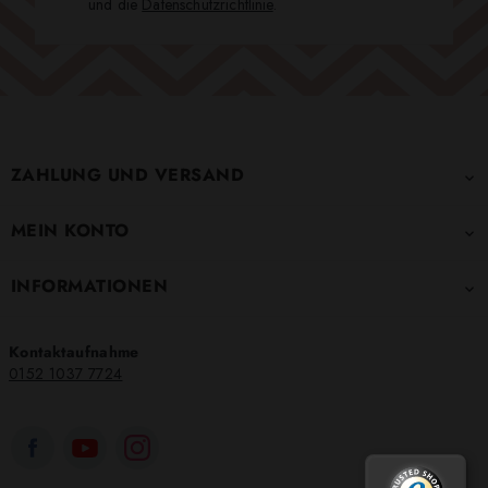
und die
Datenschutzrichtlinie
.
ZAHLUNG UND VERSAND

MEIN KONTO

INFORMATIONEN

Kontaktaufnahme
0152 1037 7724