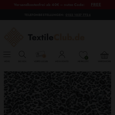
FREE
Versandkostenfrei ab 40€ – nutze Code:
TELEFONBESTELLUNGEN:
0152 1037 7724
0
MENU
SUCHEN
VORTEILSCLUB
MEIN KONTO
MERKLISTE
WARENKORB