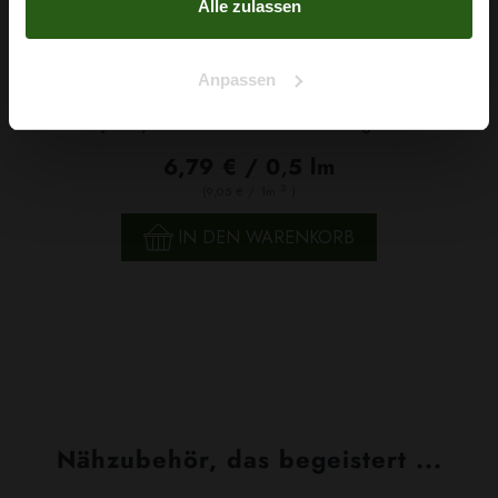
Alle zulassen
Anpassen
Jersey ITY Leofell Schwarz Graugrün
6,79 € / 0,5 lm
2
(9,05 € / 1m
)
IN DEN WARENKORB
Nähzubehör, das begeistert ...