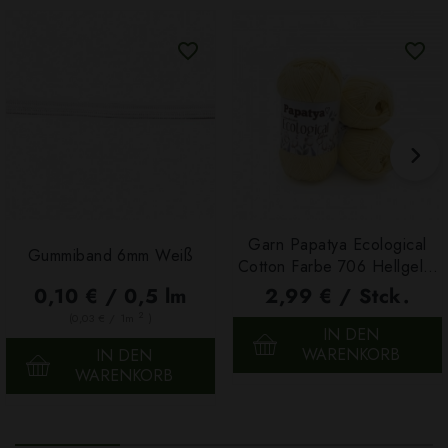
Garn Papatya Ecological
Gummiband 6mm Weiß
Cotton Farbe 706 Hellgelb,
100g
0,10 € / 0,5 lm
2,99 € / Stck.
2
(0,03 € / 1m
)
IN DEN
WARENKORB
IN DEN
WARENKORB