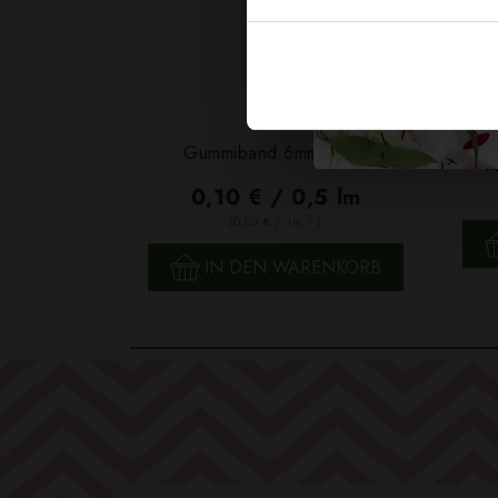
Garn
Gummiband 6mm Weiß
F
0,10 € / 0,5 lm
2
(0,03 € / 1m
)
SCHNELLANSICHT
IN DEN WARENKORB