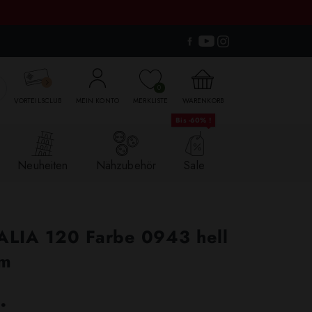

0
VORTEILSCLUB
MEIN KONTO
MERKLISTE
WARENKORB
Bis -60% !
Neuheiten
Nähzubehör
Sale
ALIA 120 Farbe 0943 hell
0m
.