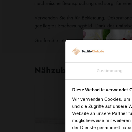
mechanische Beanspruchung und sorgt für eine
Verwenden Sie ihn für Bekleidung, Dekoration
gepflegtes Erscheinungsbild. Dank des unifarb
Greifen Sie jetzt zu und geben Sie Ihren Nähpr
Nähzubehör, das begeist
Zustimmung
Diese Webseite verwendet 
Wir verwenden Cookies, um I
und die Zugriffe auf unsere 
Website an unsere Partner fü
möglicherweise mit weiteren
der Dienste gesammelt habe