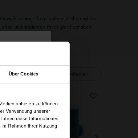
Gewicht ermöglichen saubere Stiche und ein
Stoffen und modernen Prints gleichermaßen.
ie verdienen.
Nähzubehör entdecken
Über Cookies
t
 Medien anbieten zu können
hrer Verwendung unserer
 führen diese Informationen
g sichern?
ie im Rahmen Ihrer Nutzung