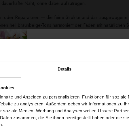
 dauerhafte Naht, ohne dabei aufzutragen.
en oder Reparaturen — die feine Struktur und das ausgewogene 
enen hell braunbeige-Tons harmoniert der Faden mit natürlichen 
ojekten mit dem Ariadna TALIA 120 die stabile Grundlage, die s
ert ...
Details
Möchtest du dir
Cookies
5% Rabat
nhalte und Anzeigen zu personalisieren, Funktionen für soziale
Website zu analysieren. Außerdem geben wir Informationen zu I
r soziale Medien, Werbung und Analysen weiter. Unsere Partner
auf deine erste Bestellun
 Daten zusammen, die Sie ihnen bereitgestellt haben oder die s
n.