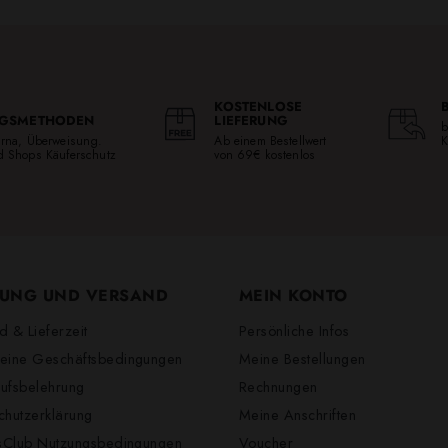
KOSTENLOSE
GSMETHODEN
LIEFERUNG
b
larna, Überweisung.
Ab einem Bestellwert
K
ed Shops Käuferschutz
von 69€ kostenlos
UNG UND VERSAND
MEIN KONTO
d & Lieferzeit
Persönliche Infos
eine Geschäftsbedingungen
Meine Bestellungen
ufsbelehrung
Rechnungen
chutzerklärung
Meine Anschriften
lsClub Nutzungsbedingungen
Voucher