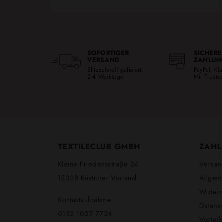
SOFORTIGER
SICHERE
VERSAND
ZAHLUN
Blitzschnell geliefert:
PayPal, K
2-4 Werktage
Mit Trust
TEXTILECLUB GMBH
ZAHL
Kleine Friedensstraβe 24
Versan
15328 Küstriner Vorland
Allgem
Widerr
Kontaktaufnahme
Datens
0152 1037 7724
Vortei