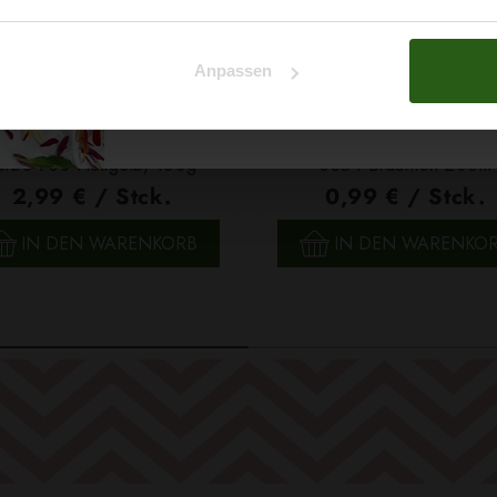
Na klar!
Anpassen
Nein, Danke
 Papatya Ecological Cotton
Faden Ariadna TALIA 120 
arbe 706 Hellgelb, 100g
0854 Braunton 200m
2,99 € / Stck.
0,99 € / Stck.
SCHNELLANSICHT
SCHNELLANSICHT
IN DEN WARENKORB
IN DEN WARENKO