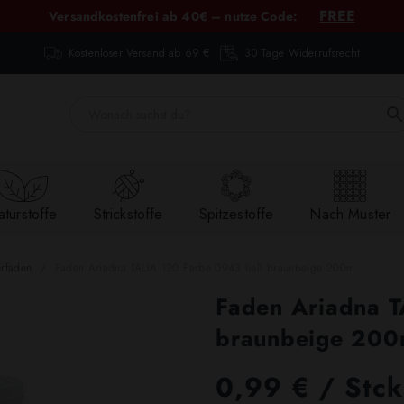
FREE
Versandkostenfrei ab 40€ – nutze Code:
Kostenloser Versand ab 69 €
30 Tage Widerrufsrecht
turstoffe
Strickstoffe
Spitzestoffe
Nach Muster
erfäden
Faden Ariadna TALIA 120 Farbe 0943 hell braunbeige 200m
Faden Ariadna T
braunbeige 20
0,99 € / Stck