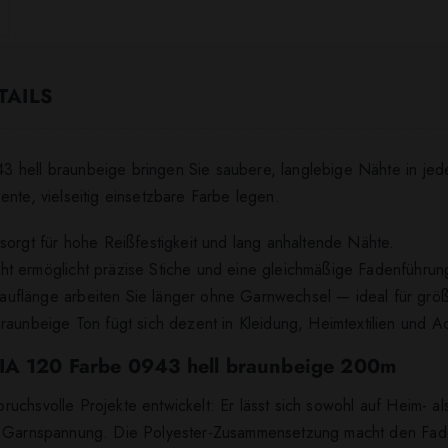
TAILS
hell braunbeige bringen Sie saubere, langlebige Nähte in jedes 
nte, vielseitig einsetzbare Farbe legen.
sorgt für hohe Reißfestigkeit und lang anhaltende Nähte.
ht ermöglicht präzise Stiche und eine gleichmäßige Fadenführun
uflänge arbeiten Sie länger ohne Garnwechsel — ideal für grö
raunbeige Ton fügt sich dezent in Kleidung, Heimtextilien und A
LIA 120 Farbe 0943 hell braunbeige 200m
uchsvolle Projekte entwickelt: Er lässt sich sowohl auf Heim- al
ge Garnspannung. Die Polyester-Zusammensetzung macht den Fa