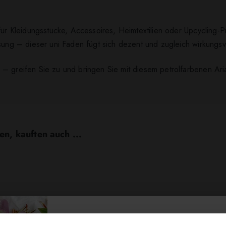
für Kleidungsstücke, Accessoires, Heimtextilien oder Upcycling-Pr
sung – dieser uni Faden fügt sich dezent und zugleich wirkungsvo
 – greifen Sie zu und bringen Sie mit diesem petrolfarbenen Ar
en, kauften auch ...