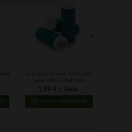
Farbe
Ledergarn Ariadna TITAN 60E
Garn Papat
Farbe 2580 Petrol 120m
We
1,79 € / Stck.
4,7
SCHNELLANSICHT
SCH
RB
IN DEN WARENKORB
IN