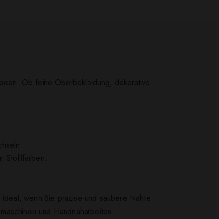
hideen. Ob feine Oberbekleidung, dekorative
chseln.
n Stofffarben.
 – ideal, wenn Sie präzise und saubere Nähte
hmaschinen und Handnäharbeiten