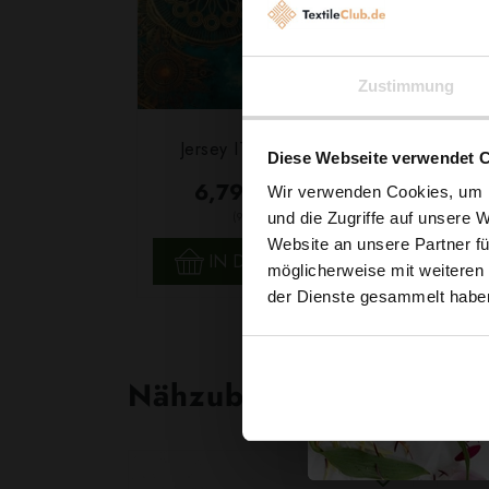
Zustimmung
Jersey ITY Mandala Grün
Diese Webseite verwendet 
6,79 € / 0,5 lm
Wir verwenden Cookies, um I
2
(9,05 € / 1m
)
und die Zugriffe auf unsere 
Website an unsere Partner fü
SCHNELLANSICHT
IN DEN WARENKORB
möglicherweise mit weiteren
der Dienste gesammelt habe
Nähzubehör, das begeist