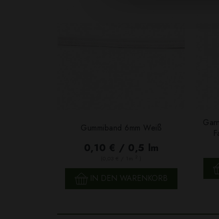
Garn
Gummiband 6mm Weiß
F
0,10 € / 0,5 lm
2
(0,03 € / 1m
)
SCHNELLANSICHT
IN DEN WARENKORB