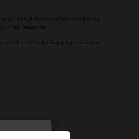
ojekte. Nutzen Sie den kräftigen Petrolton für
ll in Ihre Designs ein.
iadna TALIA 120 Faden beständige Qualität und