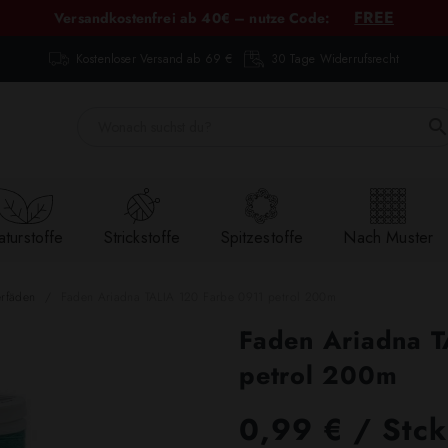
FREE
Versandkostenfrei ab 40€ – nutze Code:
Kostenloser Versand ab 69 €
30 Tage Widerrufsrecht
turstoffe
Strickstoffe
Spitzestoffe
Nach Muster
erfäden
Faden Ariadna TALIA 120 Farbe 0911 petrol 200m
Faden Ariadna 
petrol 200m
0,99 € / Stck