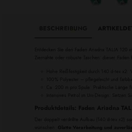
BESCHREIBUNG
ARTIKELDE
Entdecken Sie den Faden Ariadna TALIA 120 in i
Ziernähte oder robuste Taschen: dieser Faden br
Hohe Reißfestigkeit durch 140 d‑tex x2: V
100% Polyester – pflegeleicht und farbbe
Ca. 200 m pro Spule: Praktische Länge fü
Intensives Petrol im Uni-Design: Setzen 
Produktdetails: Faden Ariadna TA
Der doppelt verdrillte Aufbau (140 d‑tex x2) s
wünschen.
Glatte Verarbeitung und zuverläs