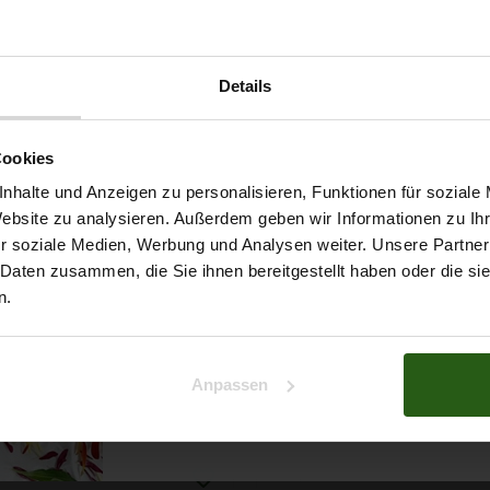
Details
Möchtest du dir
Cookies
5% Rabat
nhalte und Anzeigen zu personalisieren, Funktionen für soziale
Website zu analysieren. Außerdem geben wir Informationen zu I
r soziale Medien, Werbung und Analysen weiter. Unsere Partner
auf deine erste Bestellun
 Daten zusammen, die Sie ihnen bereitgestellt haben oder die s
n.
Na klar!
ert ...
Anpassen
Nein, Danke