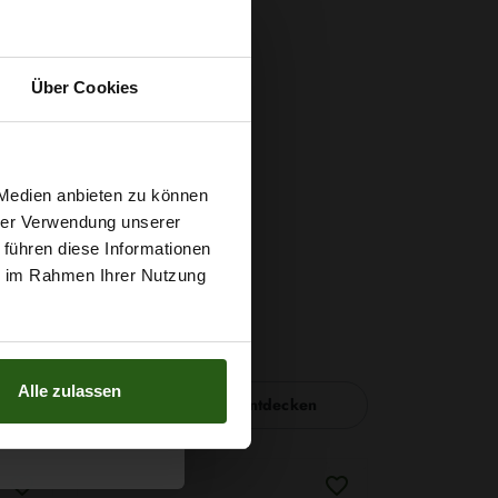
Über Cookies
t
 Medien anbieten zu können
hrer Verwendung unserer
 führen diese Informationen
g sichern?
ie im Rahmen Ihrer Nutzung
Alle zulassen
Nähzubehör entdecken