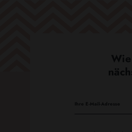
Wie 
näch