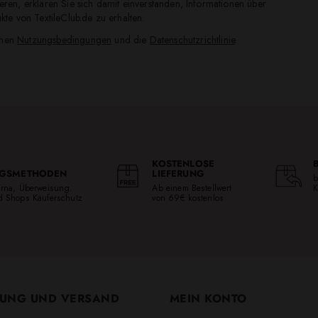
ren, erklären Sie sich damit einverstanden, Informationen über
te von TextileClub.de zu erhalten.
inen
Nutzungsbedingungen
und die
Datenschutzrichtlinie
.
KOSTENLOSE
GSMETHODEN
LIEFERUNG
b
larna, Überweisung.
Ab einem Bestellwert
K
ed Shops Käuferschutz
von 69€ kostenlos
UNG UND VERSAND
MEIN KONTO