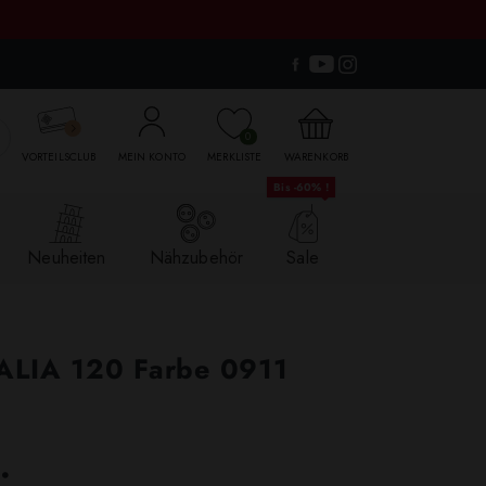

0
VORTEILSCLUB
MEIN KONTO
MERKLISTE
WARENKORB
Bis -60% !
Neuheiten
Nähzubehör
Sale
TALIA 120 Farbe 0911
.