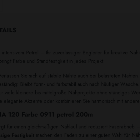
TAILS
ntensivem Petrol – Ihr zuverlässiger Begleiter für kreative Nä
ingt Farbe und Standfestigkeit in jedes Projekt.
erlassen Sie sich auf stabile Nähte auch bei belasteten Nähten.
ständig: Bleibt form- und farbstabil auch nach häufiger Wäsche.
r viele kleinere bis mittelgroße Nähprojekte ohne ständiges We
Sie elegante Akzente oder kombinieren Sie harmonisch mit andere
LIA 120 Farbe 0911 petrol 200m
orgt für einen gleichmäßigen Nählauf und reduziert Faserabrieb
sige Festigkeit
machen den Faden zu einer guten Wahl für Nä