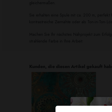
gleichermaßen.
Sie erhalten eine Spule mit ca. 200 m, perfekt 
kontrastreiche Ziernähte oder als Ton-in-Ton-Lö
Machen Sie Ihr nächstes Nähprojekt zum Erfolg
strahlende Farbe in Ihre Arbeit.
Kunden, die diesen Artikel gekauft hab