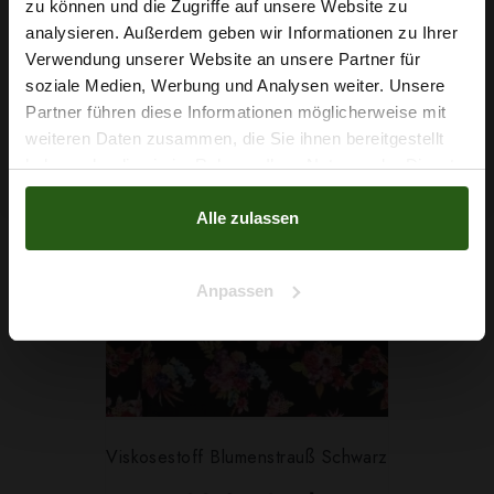
Wie wäre es mit
zu können und die Zugriffe auf unsere Website zu
2
(8,39 € / 1m
)
5 % Rabatt
analysieren. Außerdem geben wir Informationen zu Ihrer
Verwendung unserer Website an unsere Partner für
auf deine erste Bestellung?
IN DEN WARENKORB
soziale Medien, Werbung und Analysen weiter. Unsere
Partner führen diese Informationen möglicherweise mit
Na klar!
weiteren Daten zusammen, die Sie ihnen bereitgestellt
haben oder die sie im Rahmen Ihrer Nutzung der Dienste
Nein, Danke
gesammelt haben.
Alle zulassen
Anpassen
Viskosestoff Blumenstrauß Schwarz