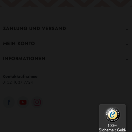
ZAHLUNG UND VERSAND

MEIN KONTO

INFORMATIONEN

Kontaktaufnahme
0152 1037 7724
100%
Sicherheit Geld-