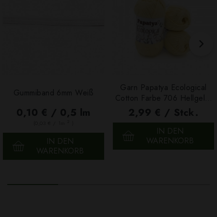
Garn Papatya Ecological
Gummiband 6mm Weiß
Cotton Farbe 706 Hellgelb,
100g
0,10 € / 0,5 lm
2,99 € / Stck.
2
(0,03 € / 1m
)
IN DEN
WARENKORB
IN DEN
WARENKORB