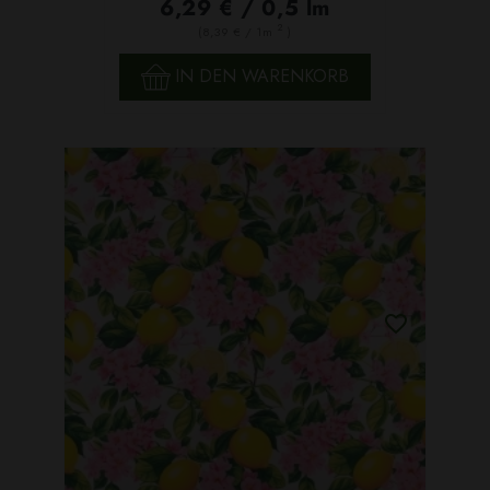
6,29 € / 0,5 lm
2
(8,39 € / 1m
)
IN DEN WARENKORB