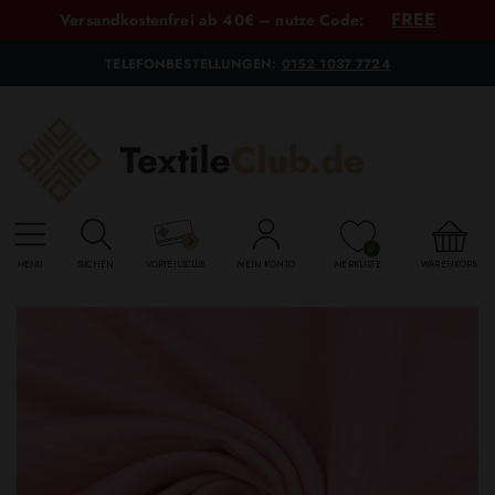
FREE
Versandkostenfrei ab 40€ – nutze Code:
TELEFONBESTELLUNGEN:
0152 1037 7724
0
MENU
SUCHEN
VORTEILSCLUB
MEIN KONTO
MERKLISTE
WARENKORB