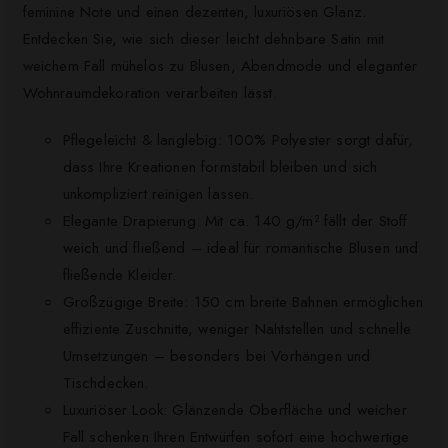
feminine Note und einen dezenten, luxuriösen Glanz.
Entdecken Sie, wie sich dieser leicht dehnbare Satin mit
weichem Fall mühelos zu Blusen, Abendmode und eleganter
Wohnraumdekoration verarbeiten lässt.
Pflegeleicht & langlebig: 100% Polyester sorgt dafür,
dass Ihre Kreationen formstabil bleiben und sich
unkompliziert reinigen lassen.
Elegante Drapierung: Mit ca. 140 g/m² fällt der Stoff
weich und fließend – ideal für romantische Blusen und
fließende Kleider.
Großzügige Breite: 150 cm breite Bahnen ermöglichen
effiziente Zuschnitte, weniger Nahtstellen und schnelle
Umsetzungen – besonders bei Vorhängen und
Tischdecken.
Luxuriöser Look: Glänzende Oberfläche und weicher
Fall schenken Ihren Entwürfen sofort eine hochwertige