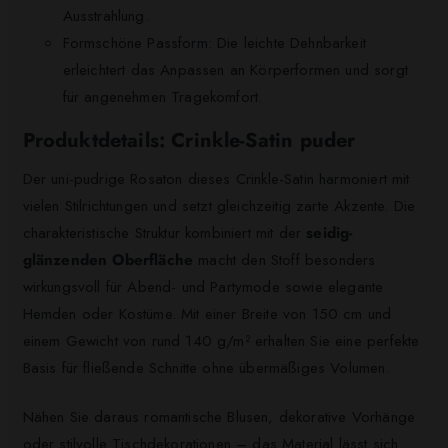
Ausstrahlung.
Formschöne Passform: Die leichte Dehnbarkeit
erleichtert das Anpassen an Körperformen und sorgt
für angenehmen Tragekomfort.
Produktdetails: Crinkle-Satin puder
Der uni-pudrige Rosaton dieses Crinkle-Satin harmoniert mit
vielen Stilrichtungen und setzt gleichzeitig zarte Akzente. Die
charakteristische Struktur kombiniert mit der
seidig-
glänzenden Oberfläche
macht den Stoff besonders
wirkungsvoll für Abend- und Partymode sowie elegante
Hemden oder Kostüme. Mit einer Breite von 150 cm und
einem Gewicht von rund 140 g/m² erhalten Sie eine perfekte
Basis für fließende Schnitte ohne übermäßiges Volumen.
Nähen Sie daraus romantische Blusen, dekorative Vorhänge
oder stilvolle Tischdekorationen – das Material lässt sich