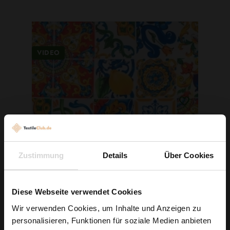
VIDEO
Zustimmung
Details
Über Cookies
Diese Webseite verwendet Cookies
Viskose Twillstoff Mediterranes Muster Weiß
Wir verwenden Cookies, um Inhalte und Anzeigen zu
personalisieren, Funktionen für soziale Medien anbieten
6,29 € / 0,5 lm