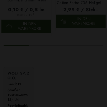
Gummiband 6mm Weiß
Cotton Farbe 706 Hellgelb,
100g
0,10 € / 0,5 lm
2,99 € / Stck.
2
(0,03 € / 1m
)
IN DEN
WARENKORB
IN DEN
WARENKORB
WOLF SP. Z
O.O.
Land:
PL
Straße:
Tyszkiewicza
13/ U4
Postleitzahl: