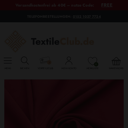
FREE
Versandkostenfrei ab 40€ – nutze Code:
TELEFONBESTELLUNGEN:
0152 1037 7724
0
MENU
SUCHEN
VORTEILSCLUB
MEIN KONTO
MERKLISTE
WARENKORB