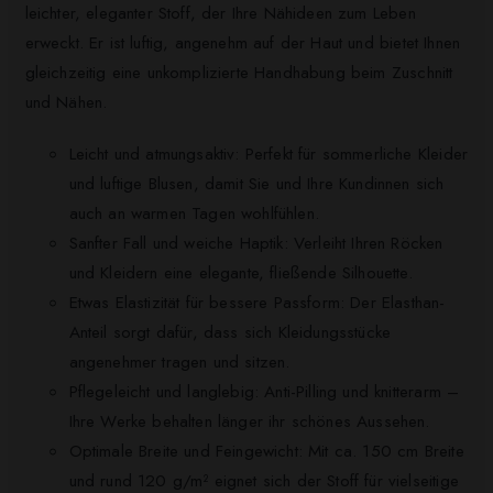
leichter, eleganter Stoff, der Ihre Nähideen zum Leben
erweckt. Er ist luftig, angenehm auf der Haut und bietet Ihnen
gleichzeitig eine unkomplizierte Handhabung beim Zuschnitt
und Nähen.
Leicht und atmungsaktiv: Perfekt für sommerliche Kleider
und luftige Blusen, damit Sie und Ihre Kundinnen sich
auch an warmen Tagen wohlfühlen.
Sanfter Fall und weiche Haptik: Verleiht Ihren Röcken
und Kleidern eine elegante, fließende Silhouette.
Etwas Elastizität für bessere Passform: Der Elasthan-
Anteil sorgt dafür, dass sich Kleidungsstücke
angenehmer tragen und sitzen.
Pflegeleicht und langlebig: Anti-Pilling und knitterarm –
Ihre Werke behalten länger ihr schönes Aussehen.
Optimale Breite und Feingewicht: Mit ca. 150 cm Breite
und rund 120 g/m² eignet sich der Stoff für vielseitige