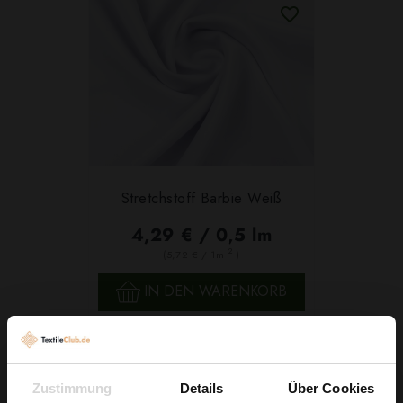
Stretchstoff Barbie Weiß
4,29 € / 0,5 lm
2
(5,72 € / 1m
)
IN DEN WARENKORB
Zustimmung
Details
Über Cookies