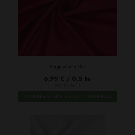
Magnussatin Rot
6,99 € / 0,5 lm
2
(9,32 € / 1m
)
VORÜBERGEHEND NICHT VERFÜGBAR