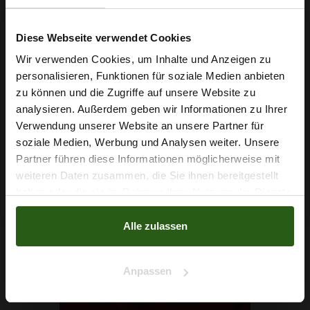
Diese Webseite verwendet Cookies
Wir verwenden Cookies, um Inhalte und Anzeigen zu
personalisieren, Funktionen für soziale Medien anbieten
Wie wäre es mit
zu können und die Zugriffe auf unsere Website zu
5 % Rabatt
analysieren. Außerdem geben wir Informationen zu Ihrer
Verwendung unserer Website an unsere Partner für
auf deine erste Bestellung?
soziale Medien, Werbung und Analysen weiter. Unsere
Silki Polyesterstoff Gelb
Partner führen diese Informationen möglicherweise mit
Na klar!
weiteren Daten zusammen, die Sie ihnen bereitgestellt
4,29 € / 0,5 lm
haben oder die sie im Rahmen Ihrer Nutzung der Dienste
2
Nein, Danke
(5,72 € / 1m
)
gesammelt haben.
Alle zulassen
IN DEN WARENKORB
Anpassen