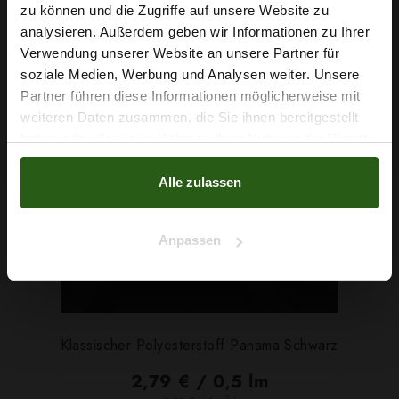
Wie wäre es mit
zu können und die Zugriffe auf unsere Website zu
5 % Rabatt
analysieren. Außerdem geben wir Informationen zu Ihrer
Verwendung unserer Website an unsere Partner für
auf deine erste Bestellung?
soziale Medien, Werbung und Analysen weiter. Unsere
Partner führen diese Informationen möglicherweise mit
Na klar!
weiteren Daten zusammen, die Sie ihnen bereitgestellt
haben oder die sie im Rahmen Ihrer Nutzung der Dienste
Nein, Danke
gesammelt haben.
Alle zulassen
Anpassen
Klassischer Polyesterstoff Panama Schwarz
2,79 € / 0,5 lm
2