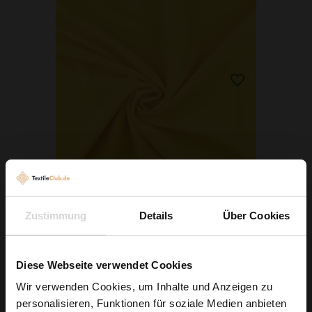
Zustimmung
Details
Über Cookies
Klassischer Polyesterstoff Panama Gelb
2,79 € / 0,5 lm
Diese Webseite verwendet Cookies
2
(3,72 € / 1m
)
Wir verwenden Cookies, um Inhalte und Anzeigen zu
IN DEN WARENKORB
personalisieren, Funktionen für soziale Medien anbieten