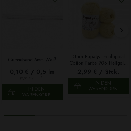
Garn Papatya Ecological
Gummiband 6mm Weiß
Cotton Farbe 706 Hellgelb,
100g
0,10 € / 0,5 lm
2,99 € / Stck.
2
(0,03 € / 1m
)
IN DEN
WARENKORB
IN DEN
WARENKORB