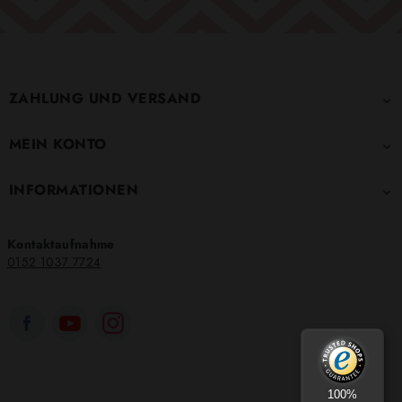
ZAHLUNG UND VERSAND

MEIN KONTO

INFORMATIONEN

Kontaktaufnahme
0152 1037 7724
100%