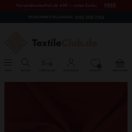
FREE
Versandkostenfrei ab 40€ – nutze Code:
TELEFONBESTELLUNGEN:
0152 1037 7724
0
MENU
SUCHEN
VORTEILSCLUB
MEIN KONTO
MERKLISTE
WARENKORB