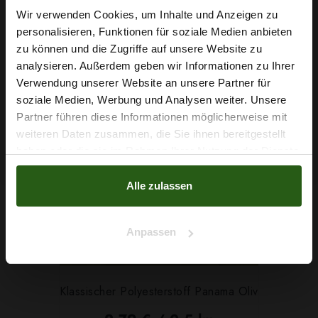
Wir verwenden Cookies, um Inhalte und Anzeigen zu
IN DEN WARENKORB
personalisieren, Funktionen für soziale Medien anbieten
Wie wäre es mit
zu können und die Zugriffe auf unsere Website zu
5 % Rabatt
analysieren. Außerdem geben wir Informationen zu Ihrer
Verwendung unserer Website an unsere Partner für
auf deine erste Bestellung?
soziale Medien, Werbung und Analysen weiter. Unsere
Partner führen diese Informationen möglicherweise mit
Na klar!
weiteren Daten zusammen, die Sie ihnen bereitgestellt
haben oder die sie im Rahmen Ihrer Nutzung der Dienste
Nein, Danke
gesammelt haben.
Alle zulassen
Anpassen
Klassischer Polyesterstoff Panama Oliv