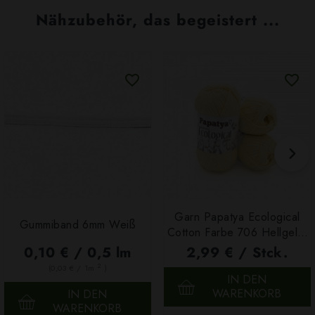
Nähzubehör, das begeistert ...
Garn Papatya Ecological
Gummiband 6mm Weiß
Cotton Farbe 706 Hellgelb,
100g
0,10 € / 0,5 lm
2,99 € / Stck.
2
(0,03 € / 1m
)
IN DEN
WARENKORB
IN DEN
WARENKORB