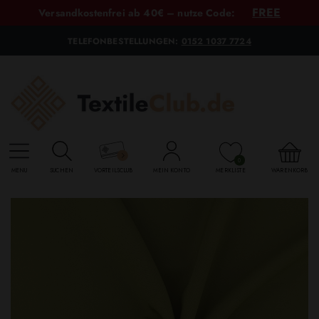
FREE
Versandkostenfrei ab 40€ – nutze Code:
TELEFONBESTELLUNGEN:
0152 1037 7724
0
MENU
SUCHEN
VORTEILSCLUB
MEIN KONTO
MERKLISTE
WARENKORB