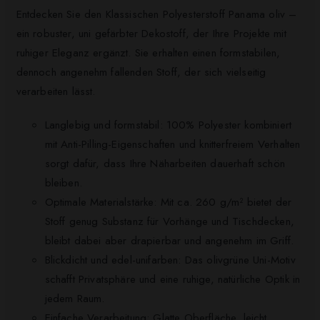
Entdecken Sie den Klassischen Polyesterstoff Panama oliv –
ein robuster, uni gefärbter Dekostoff, der Ihre Projekte mit
ruhiger Eleganz ergänzt. Sie erhalten einen formstabilen,
dennoch angenehm fallenden Stoff, der sich vielseitig
verarbeiten lässt.
Langlebig und formstabil: 100% Polyester kombiniert
mit Anti-Pilling-Eigenschaften und knitterfreiem Verhalten
sorgt dafür, dass Ihre Näharbeiten dauerhaft schön
bleiben.
Optimale Materialstärke: Mit ca. 260 g/m² bietet der
Stoff genug Substanz für Vorhänge und Tischdecken,
bleibt dabei aber drapierbar und angenehm im Griff.
Blickdicht und edel-unifarben: Das olivgrüne Uni-Motiv
schafft Privatsphäre und eine ruhige, natürliche Optik in
jedem Raum.
Einfache Verarbeitung: Glatte Oberfläche, leicht