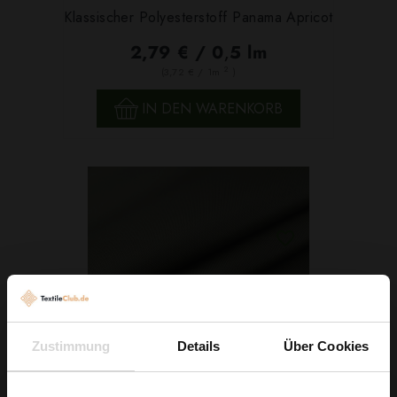
Klassischer Polyesterstoff Panama Apricot
2,79 € / 0,5 lm
2
(3,72 € / 1m
)
IN DEN WARENKORB
Zustimmung
Details
Über Cookies