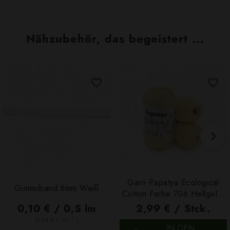
Nähzubehör, das begeistert ...
Garn Papatya Ecological
Gummiband 6mm Weiß
Cotton Farbe 706 Hellgelb,
100g
0,10 € / 0,5 lm
2,99 € / Stck.
2
(0,03 € / 1m
)
IN DEN