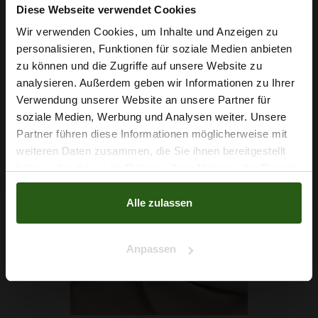
Diese Webseite verwendet Cookies
Outdoorstoff Dunkel Oliv
Wir verwenden Cookies, um Inhalte und Anzeigen zu
5,49 € / 0,5 lm
personalisieren, Funktionen für soziale Medien anbieten
Wie wäre es mit
2
(7,32 € / 1m
)
zu können und die Zugriffe auf unsere Website zu
5 % Rabatt
analysieren. Außerdem geben wir Informationen zu Ihrer
IN DEN WARENKORB
Verwendung unserer Website an unsere Partner für
auf deine erste Bestellung?
soziale Medien, Werbung und Analysen weiter. Unsere
Partner führen diese Informationen möglicherweise mit
Na klar!
weiteren Daten zusammen, die Sie ihnen bereitgestellt
haben oder die sie im Rahmen Ihrer Nutzung der Dienste
Nein, Danke
gesammelt haben.
Alle zulassen
Anpassen