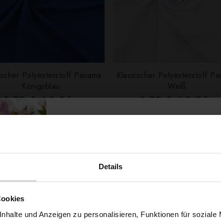
ischer Polyesterstoff Panama
Klassischer Polyesterstoff P
Königsblau
Weiß
2,79 € / 0,5 lm
2,79 € / 0,5 lm
2
2
(3,72 € / 1m
)
(3,72 € / 1m
)
SCHNELLANSICHT
SCHNELLANSICHT
IN DEN WARENKORB
IN DEN WARENKOR
Details
Möchtest du dir
Cookies
nhalte und Anzeigen zu personalisieren, Funktionen für soziale