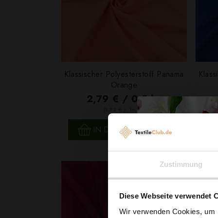
Klassischer Polyesterstoff Panama
Klass
Orange
2,79 € / 0,5 lm
2
(3,72 € / 1m
)
SCHNELLANSICHT
IN DEN WARENKORB
Zustimmung
Diese Webseite verwendet 
Wir verwenden Cookies, um I