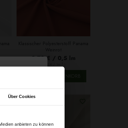
anama
Klassischer Polyesterstoff Panama
Weinrot
2,79 € / 0,5 lm
2
(3,72 € / 1m
)
SCHNELLANSICHT
B
IN DEN WARENKORB
Über Cookies
 Medien anbieten zu können