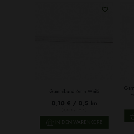
Garn
Gummiband 6mm Weiß
F
0,10 € / 0,5 lm
2
(0,03 € / 1m
)
SCHNELLANSICHT
IN DEN WARENKORB