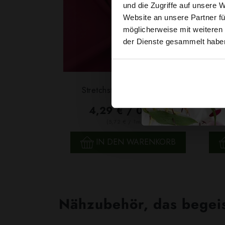
und die Zugriffe auf unsere 
Website an unsere Partner fü
möglicherweise mit weiteren
der Dienste gesammelt habe
Klass
Stretchstoff Barbie Beere
4,29 € / 0,5 lm
2
(5,72 € / 1m
)
SCHNELLANSICHT
IN DEN WARENKORB
Nähzubehör, das begeist