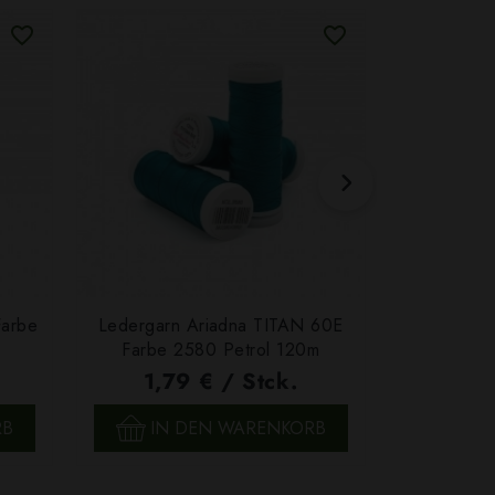
Farbe
Ledergarn Ariadna TITAN 60E
Garn Papat
Farbe 2580 Petrol 120m
We
1,79 € / Stck.
4,7
SCHNELLANSICHT
SCH
RB
IN DEN WARENKORB
IN