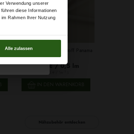
t
hrer Verwendung unserer
 führen diese Informationen
g sichern?
ie im Rahmen Ihrer Nutzung
Alle zulassen
Klassischer Polyesterstoff Panama
Hellbeige
2,79 € / 0,5 lm
2
(3,72 € / 1m
)
SCHNELLANSICHT
B
IN DEN WARENKORB
Nähzubehör entdecken