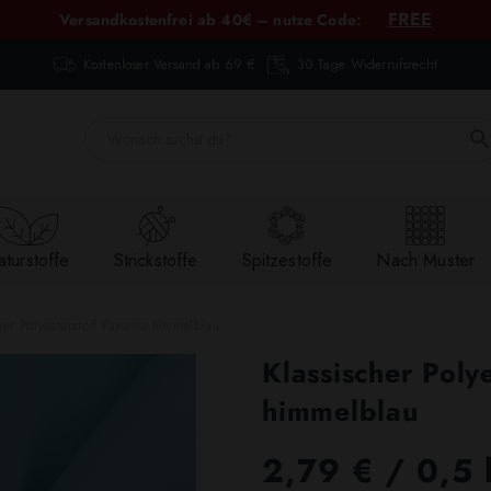
FREE
Versandkostenfrei ab 40€ – nutze Code:
Kostenloser Versand ab 69 €
30 Tage Widerrufsrecht
turstoffe
Strickstoffe
Spitzestoffe
Nach Muster
her Polyesterstoff Panama himmelblau
Klassischer Poly
himmelblau
2,79 €
/ 0,5 