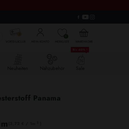

0
VORTEILSCLUB
MEIN KONTO
MERKLISTE
WARENKORB
Bis -60% !
Neuheiten
Nähzubehör
Sale
esterstoff Panama
lm
2
(3,72 € / 1m
)