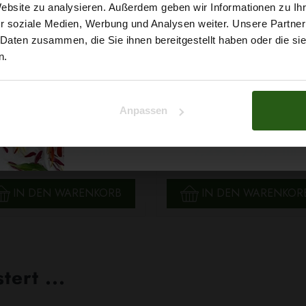
5% Rabat
Website zu analysieren. Außerdem geben wir Informationen zu I
r soziale Medien, Werbung und Analysen weiter. Unsere Partner
auf deine erste Bestellun
 Daten zusammen, die Sie ihnen bereitgestellt haben oder die s
n.
Na klar!
Anpassen
ischer Polyesterstoff Panama
Viskosemix Effa Rosa
Nein, Danke
Schwarz
2,79 € / 0,5 lm
7,29 € / 0,5 lm
2
2
(3,72 € / 1m
)
(9,72 € / 1m
)
SCHNELLANSICHT
SCHNELLANSICHT
IN DEN WARENKORB
IN DEN WARENKOR
ert ...