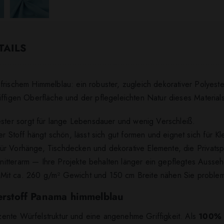
TAILS
rischem Himmelblau: ein robuster, zugleich dekorativer Polyeste
iffigen Oberfläche und der pflegeleichten Natur dieses Materials
ester sorgt für lange Lebensdauer und wenig Verschleiß.
Der Stoff hängt schön, lässt sich gut formen und eignet sich für
l für Vorhänge, Tischdecken und dekorative Elemente, die Privats
 knitterarm — Ihre Projekte behalten länger ein gepflegtes Ausse
Mit ca. 260 g/m² Gewicht und 150 cm Breite nähen Sie problem
terstoff Panama himmelblau
ente Würfelstruktur und eine angenehme Griffigkeit. Als
100% 