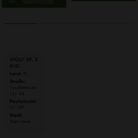
WARENKORB
WOLF SP. Z
O.O.
Land:
PL
Straße:
Tyszkiewicza
13/ U4
Postleitzahl:
01-157
Stadt:
Warszawa