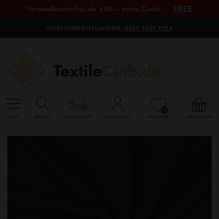
FREE
Versandkostenfrei ab 40€ – nutze Code:
TELEFONBESTELLUNGEN:
0152 1037 7724
0
MENU
SUCHEN
VORTEILSCLUB
MEIN KONTO
MERKLISTE
WARENKORB