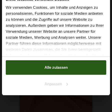
Klassischer Polyesterstoff Panama Petrol
Wir verwenden Cookies, um Inhalte und Anzeigen zu
2,79 € / 0,5 lm
personalisieren, Funktionen für soziale Medien anbieten
2
(3,72 € / 1m
)
Wie wäre es mit
zu können und die Zugriffe auf unsere Website zu
5 % Rabatt
IN DEN WARENKORB
analysieren. Außerdem geben wir Informationen zu Ihrer
Verwendung unserer Website an unsere Partner für
auf deine erste Bestellung?
soziale Medien, Werbung und Analysen weiter. Unsere
Partner führen diese Informationen möglicherweise mit
Na klar!
weiteren Daten zusammen, die Sie ihnen bereitgestellt
haben oder die sie im Rahmen Ihrer Nutzung der Dienste
Nein, Danke
gesammelt haben.
Alle zulassen
Anpassen