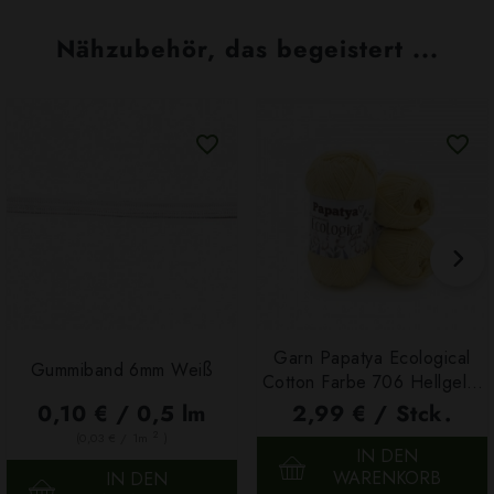
Nähzubehör, das begeistert ...
Garn Papatya Ecological
Gummiband 6mm Weiß
Cotton Farbe 706 Hellgelb,
100g
0,10 € / 0,5 lm
2,99 € / Stck.
2
(0,03 € / 1m
)
IN DEN
WARENKORB
IN DEN