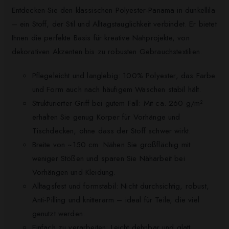
Entdecken Sie den klassischen Polyester-Panama in dunkellila
– ein Stoff, der Stil und Alltagstauglichkeit verbindet. Er bietet
Ihnen die perfekte Basis für kreative Nähprojekte, von
dekorativen Akzenten bis zu robusten Gebrauchstextilien.
Pflegeleicht und langlebig: 100% Polyester, das Farbe
und Form auch nach häufigem Waschen stabil hält.
Strukturierter Griff bei gutem Fall: Mit ca. 260 g/m²
erhalten Sie genug Körper für Vorhänge und
Tischdecken, ohne dass der Stoff schwer wirkt.
Breite von ~150 cm: Nähen Sie großflächig mit
weniger Stößen und sparen Sie Näharbeit bei
Vorhängen und Kleidung.
Alltagsfest und formstabil: Nicht durchsichtig, robust,
Anti-Pilling und knitterarm – ideal für Teile, die viel
genutzt werden.
Einfach zu verarbeiten: Leicht dehnbar und glatt,