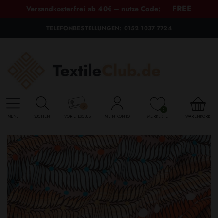
FREE
Versandkostenfrei ab 40€ – nutze Code:
TELEFONBESTELLUNGEN:
0152 1037 7724
0
MENU
SUCHEN
VORTEILSCLUB
MEIN KONTO
MERKLISTE
WARENKORB