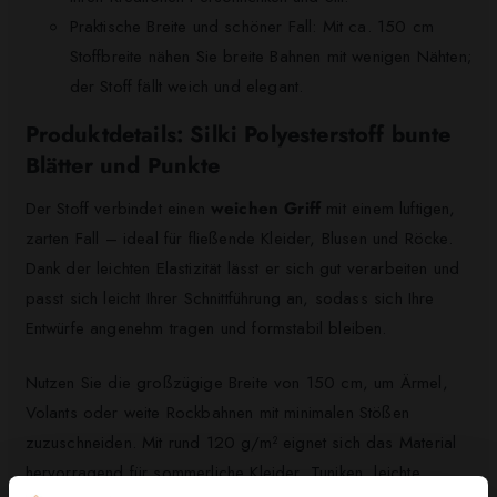
Praktische Breite und schöner Fall: Mit ca. 150 cm
Stoffbreite nähen Sie breite Bahnen mit wenigen Nähten;
der Stoff fällt weich und elegant.
Produktdetails: Silki Polyesterstoff bunte
Blätter und Punkte
Der Stoff verbindet einen
weichen Griff
mit einem luftigen,
zarten Fall – ideal für fließende Kleider, Blusen und Röcke.
Dank der leichten Elastizität lässt er sich gut verarbeiten und
passt sich leicht Ihrer Schnittführung an, sodass sich Ihre
Entwürfe angenehm tragen und formstabil bleiben.
Nutzen Sie die großzügige Breite von 150 cm, um Ärmel,
Volants oder weite Rockbahnen mit minimalen Stößen
zuzuschneiden. Mit rund 120 g/m² eignet sich das Material
hervorragend für sommerliche Kleider, Tuniken, leichte