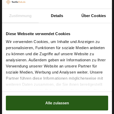
Hosen, Kinderbekleidung, T-Shirts, Schals oder Strand-
Pareos – ebenso für zarte Vorhänge und dekorative
Akzente. Die pflegeleichten Eigenschaften machen es zudem
Zustimmung
Details
Über Cookies
ideal für Projekte, die häufiges Waschen benötigen.
Diese Webseite verwendet Cookies
Bestellen Sie noch heute Ihren Meter dieses farbenfrohen
Silki-Stoffs und starten Sie Ihre nächste Nähkreation – ob
Wir verwenden Cookies, um Inhalte und Anzeigen zu
elegant, verspielt oder alltagstauglich, hier findet Ihre Idee
personalisieren, Funktionen für soziale Medien anbieten
Wie wäre es mit
zu können und die Zugriffe auf unsere Website zu
perfekten Stoff.
5 % Rabatt
analysieren. Außerdem geben wir Informationen zu Ihrer
Verwendung unserer Website an unsere Partner für
auf deine erste Bestellung?
soziale Medien, Werbung und Analysen weiter. Unsere
Nähzubehör, das begeistert ...
Partner führen diese Informationen möglicherweise mit
Na klar!
weiteren Daten zusammen, die Sie ihnen bereitgestellt
haben oder die sie im Rahmen Ihrer Nutzung der Dienste
Nein, Danke
gesammelt haben.
Alle zulassen