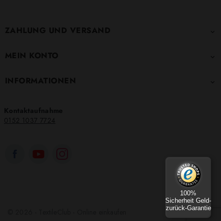
ZAHLUNG UND VERSAND

MEIN KONTO

INFORMATIONEN

Kontaktaufnahme
0152 1037 7724
100%
Sicherheit Geld-
zurück-Garantie
© 2026 - TextileClub - Online einkaufen