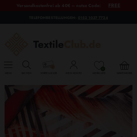
FREE
Versandkostenfrei ab 40€ – nutze Code:
TELEFONBESTELLUNGEN:
0152 1037 7724
0
MENU
SUCHEN
VORTEILSCLUB
MEIN KONTO
MERKLISTE
WARENKORB