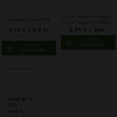
Garn Papatya Ecological
Gummiband 6mm Weiß
Cotton Farbe 706 Hellgelb,
100g
0,10 € / 0,5 lm
2,99 € / Stck.
2
(0,03 € / 1m
)
IN DEN
WARENKORB
IN DEN
WARENKORB
WOLF SP. Z
O.O.
Land:
PL