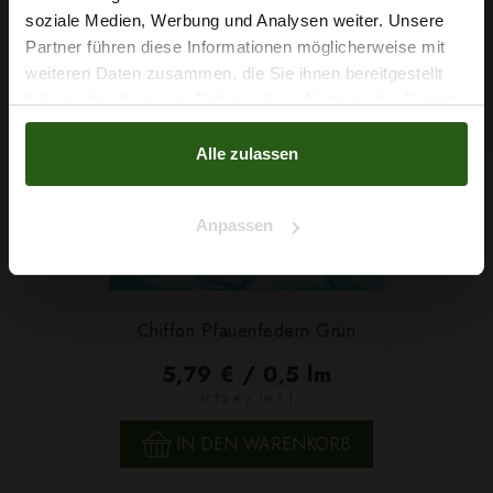
soziale Medien, Werbung und Analysen weiter. Unsere
Partner führen diese Informationen möglicherweise mit
Na klar!
weiteren Daten zusammen, die Sie ihnen bereitgestellt
haben oder die sie im Rahmen Ihrer Nutzung der Dienste
Nein, Danke
gesammelt haben.
Alle zulassen
Anpassen
Chiffon Pfauenfedern Grün
5,79 € / 0,5 lm
2
(7,72 € / 1m
)
IN DEN WARENKORB