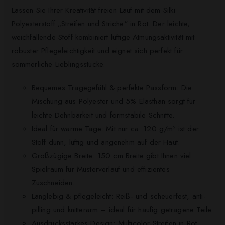
Lassen Sie Ihrer Kreativität freien Lauf mit dem Silki
Polyesterstoff „Streifen und Striche“ in Rot. Der leichte,
weichfallende Stoff kombiniert luftige Atmungsaktivität mit
robuster Pflegeleichtigkeit und eignet sich perfekt für
sommerliche Lieblingsstücke.
Bequemes Tragegefühl & perfekte Passform: Die
Mischung aus Polyester und 5% Elasthan sorgt für
leichte Dehnbarkeit und formstabile Schnitte.
Ideal für warme Tage: Mit nur ca. 120 g/m² ist der
Stoff dünn, luftig und angenehm auf der Haut.
Großzügige Breite: 150 cm Breite gibt Ihnen viel
Spielraum für Musterverlauf und effizientes
Zuschneiden.
Langlebig & pflegeleicht: Reiß- und scheuerfest, anti-
pilling und knitterarm – ideal für häufig getragene Teile.
Ausdrucksstarkes Design: Multicolor-Streifen in Rot,