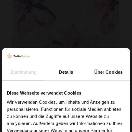
Zustimmung
Details
Über Cookies
Stretchstoff Barbie Rosa Und Blaue Blätter Creme
Diese Webseite verwendet Cookies
6,79 € / 0,5 lm
Wir verwenden Cookies, um Inhalte und Anzeigen zu
2
(9,05 € / 1m
)
personalisieren, Funktionen für soziale Medien anbieten
Wie wäre es mit
IN DEN WARENKORB
zu können und die Zugriffe auf unsere Website zu
5 % Rabatt
analysieren. Außerdem geben wir Informationen zu Ihrer
Verwendung unserer Website an unsere Partner für
auf deine erste Bestellung?