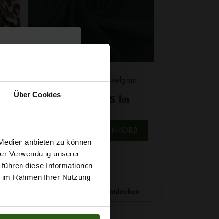
Beige
Jumbo Stretch Dunkelgrün
Über Cookies
4,79 € / 0,5 lm
2
(6,39 € / 1m
)
SCHNELLANSICHT
B
IN DEN WARENKORB
t
 Medien anbieten zu können
hrer Verwendung unserer
 führen diese Informationen
g sichern?
ie im Rahmen Ihrer Nutzung
Nähzubehör entdecken