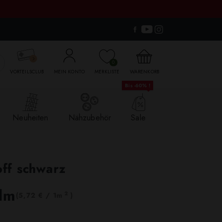

0
VORTEILSCLUB
MEIN KONTO
MERKLISTE
WARENKORB
Bis -60% !
Neuheiten
Nähzubehör
Sale
off schwarz
 lm
2
(5,72 € / 1m
)