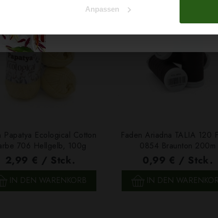
Anpassen
Nein, Danke
 Papatya Ecological Cotton
Faden Ariadna TALIA 120 
arbe 706 Hellgelb, 100g
0854 Braunton 200m
2,99 € / Stck.
0,99 € / Stck.
SCHNELLANSICHT
SCHNELLANSICHT
IN DEN WARENKORB
IN DEN WARENKO