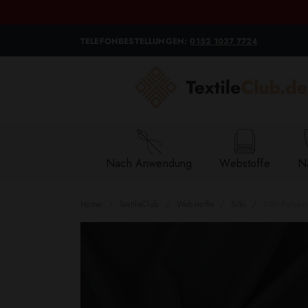
TELEFONBESTELLUNGEN:
0152 1037 7724
Nach Anwendung
Webstoffe
Na
Home
TextileClub
Webstoffe
Silki
Silki Polyes