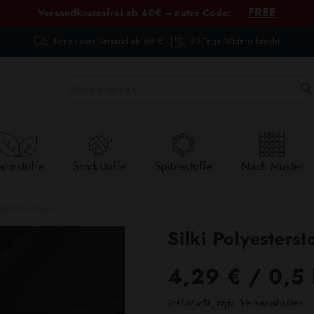
FREE
Versandkostenfrei ab 40€ – nutze Code:
Kostenloser Versand ab 69 €
30 Tage Widerrufsrecht
turstoffe
Strickstoffe
Spitzestoffe
Nach Muster
terstoff schwarz
Silki Polyesterst
4,29 €
/ 0,5
inkl.MwSt.,zzgl. Versandkosten