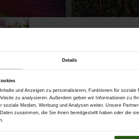
i Polyesterstoff Bunte Wellen
Silki Polyesterstoff Leopard 
Details
4,29 € / 0,5 lm
4,29 € / 0,5 lm
2
2
(5,72 € / 1m
)
(5,72 € / 1m
)
Möchtest du dir
SCHNELLANSICHT
SCHNELLANSICHT
Cookies
IN DEN WARENKORB
IN DEN WARENKOR
5% Rabat
nhalte und Anzeigen zu personalisieren, Funktionen für soziale
Website zu analysieren. Außerdem geben wir Informationen zu I
r soziale Medien, Werbung und Analysen weiter. Unsere Partner
auf deine erste Bestellun
 Daten zusammen, die Sie ihnen bereitgestellt haben oder die s
ert ...
n.
Na klar!