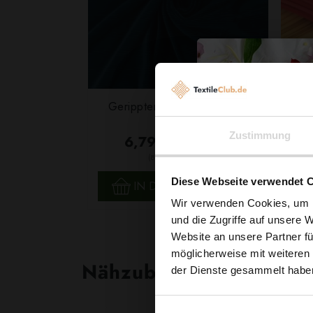
Gerippter Stretchsamt Nicki
Silk
Blaugrün
Zustimmung
6,79 € / 0,5 lm
2
(8,76 € / 1m
)
SCHNELLANSICHT
Diese Webseite verwendet 
IN DEN WARENKORB
Wir verwenden Cookies, um I
und die Zugriffe auf unsere 
Website an unsere Partner fü
möglicherweise mit weiteren
Nähzubehör, das begeist
der Dienste gesammelt habe