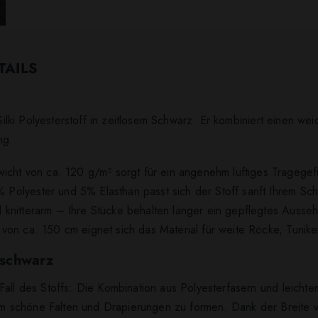
TAILS
Silki Polyesterstoff in zeitlosem Schwarz. Er kombiniert einen weich
ng.
icht von ca. 120 g/m² sorgt für ein angenehm luftiges Tragegef
5% Polyester und 5% Elasthan passt sich der Stoff sanft Ihrem Sch
nd knitterarm – Ihre Stücke behalten länger ein gepflegtes Ausse
te von ca. 150 cm eignet sich das Material für weite Röcke, Tuni
f schwarz
all des Stoffs: Die Kombination aus Polyesterfasern und leichtem
t, um schöne Falten und Drapierungen zu formen. Dank der Breit