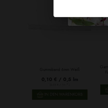
Garn
Gummiband 6mm Weiß
F
0,10 € / 0,5 lm
2
(0,03 € / 1m
)
SCHNELLANSICHT
IN DEN WARENKORB