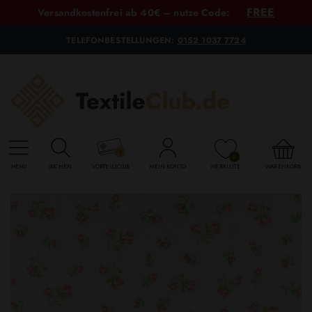
FREE
Versandkostenfrei ab 40€ – nutze Code:
TELEFONBESTELLUNGEN:
0152 1037 7724
0
MENU
SUCHEN
VORTEILSCLUB
MEIN KONTO
MERKLISTE
WARENKORB