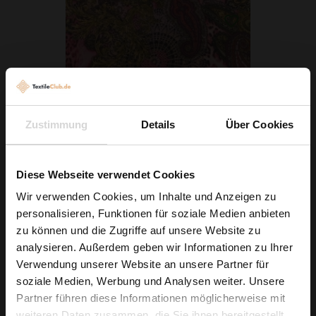
Zustimmung
Details
Über Cookies
Chiffon Paisley Und Leotupfen Rosa
Diese Webseite verwendet Cookies
5,79 € / 0,5 lm
Wir verwenden Cookies, um Inhalte und Anzeigen zu
2
(7,72 € / 1m
)
personalisieren, Funktionen für soziale Medien anbieten
Wie wäre es mit
zu können und die Zugriffe auf unsere Website zu
IN DEN WARENKORB
5 % Rabatt
analysieren. Außerdem geben wir Informationen zu Ihrer
Verwendung unserer Website an unsere Partner für
auf deine erste Bestellung?
soziale Medien, Werbung und Analysen weiter. Unsere
Partner führen diese Informationen möglicherweise mit
Na klar!
weiteren Daten zusammen, die Sie ihnen bereitgestellt