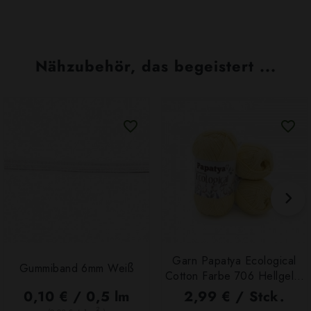
Nähzubehör, das begeistert ...
Garn Papatya Ecological
Gummiband 6mm Weiß
Cotton Farbe 706 Hellgelb,
100g
0,10 € / 0,5 lm
2,99 € / Stck.
2