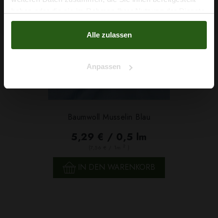
haben oder die sie im Rahmen Ihrer Nutzung der Dienste
Nein, Danke
gesammelt haben.
Alle zulassen
Anpassen
Baumwoll Musselin Blau
5,29 € / 0,5 lm
2
(7,56 € / 1m
)
IN DEN WARENKORB